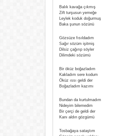
Balık kavağa çıkmış
Zift turşusun yemeğe
Leylek koduk doğurmuş
Baka şunun sözünü
Gözsüze fısıldadım
Sağır sözüm işitmiş
Dilsiz çağırıp söyler
Dilimdeki sözümü
Bir öküz boğazladım
Kakladım sere kodum
Öküz ıssı geldi der
Boğazladım kazımı
Bundan da kurtulmadım
Nideyim bilemedim
Bir çerçi de geldi der
Kanı aldın gözgümü
Tosbağaya sataştım