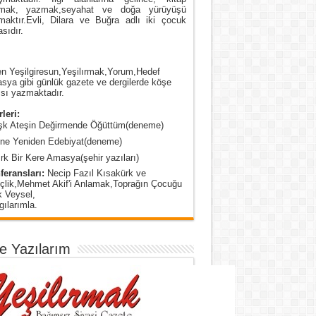
mak, yazmak,seyahat ve doğa yürüyüşü
maktır.Evli, Dilara ve Buğra adlı iki çocuk
sıdır.
n Yeşilgiresun,Yeşilırmak,Yorum,Hedef
ya gibi günlük gazete ve dergilerde köşe
sı yazmaktadır.
leri:
şk Ateşin Değirmende Öğüttüm(deneme)
ine Yeniden Edebiyat(deneme)
rk Bir Kere Amasya(şehir yazıları)
feransları:
Necip Fazıl Kısakürk ve
çlik,Mehmet Akif'i Anlamak,Toprağın Çocuğu
k Veysel,
ılarımla.
e Yazılarım