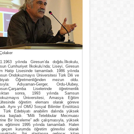
Çolaker
11.1963 yılında Giresun’da doğdu.İlkokulu,
sun Cumhuriyet İlkokulu’nda; Liseyi, Giresun
m Hatip Lisesinde tamamladı. 1986 yılında
sun Ondokuzmayıs Üniversitesi Türk Dili ve
biyatı Öğretmenliğinden mezun oldu.
asıyla: Adıyaman-Gerger, Ordu-Ulubey,
sun-Çarşamba Liselerinde öğretmenlik
tıktan sonra, 1993 yılında Samsun
okuzmayıs Üniversitesi, Amasya Eğitim
ültesinde öğretim elemanı olarak göreve
ladı. Aynı yıl OMÜ Sosyal Bilimler Enstitüsü
i Türk Edebiyatı anabilim dalında yüksek
ansa başladı. ”Milli Tetebbular Mecmuası
rine Bir İnceleme” adlı çalışmasıyla, yüksek
ans eğitimini 1995 yılında tamamladı. Halen
 geçen kurumda öğretim görevlisi olarak
ışmaktadır. İlgi alanlarına gelince; kitap