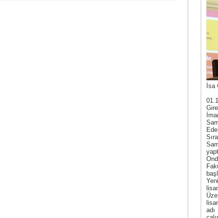
İsa 
01.
Gire
İma
Sam
Ede
Sır
Sam
yap
Ond
Fak
baş
Yen
lis
Üze
lis
adı
çal