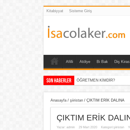
Kitabiyyat
Sisteme Giriş
Afilli
Atölye
Bi Bak
Diş Kiras
Son Haberler
ÖĞRETMEN KİMDİR?
GİRESUNLU BİR DEĞER: AY
Anasayfa
/
şiiristan
/
ÇIKTIM ERİK DALINA
ÇIKTIM ERİK DALI
Yazar:
admin
29 Mart 2020
Kategori:
şiiristan
Y