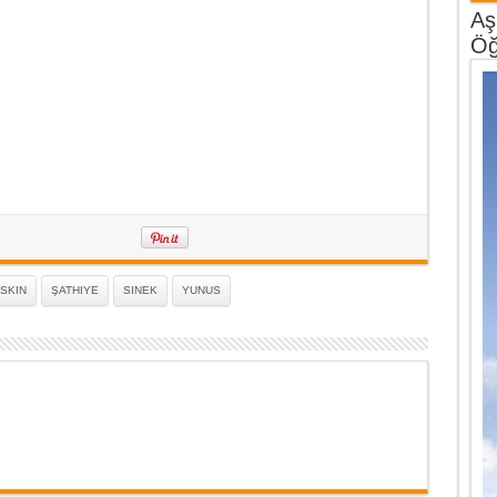
Aş
Öğ
ISKIN
ŞATHIYE
SINEK
YUNUS