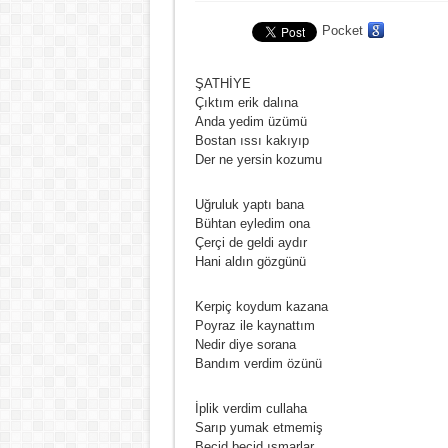
Pocket
ŞATHİYE
Çıktım erik dalına
Anda yedim üzümü
Bostan ıssı kakıyıp
Der ne yersin kozumu
Uğruluk yaptı bana
Bühtan eyledim ona
Çerçi de geldi aydır
Hani aldın gözgünü
Kerpiç koydum kazana
Poyraz ile kaynattım
Nedir diye sorana
Bandım verdim özünü
İplik verdim cullaha
Sarıp yumak etmemiş
Becid becid ısmarlar