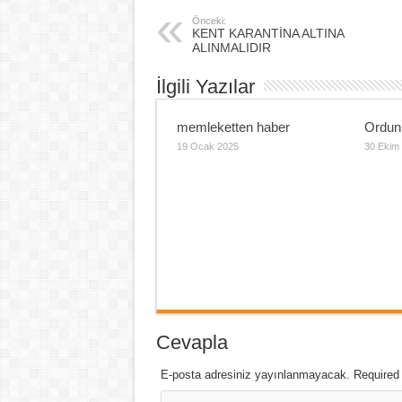
Önceki:
KENT KARANTİNA ALTINA
ALINMALIDIR
İlgili Yazılar
memleketten haber
Ordun
19 Ocak 2025
30 Ekim
Cevapla
E-posta adresiniz yayınlanmayacak. Required