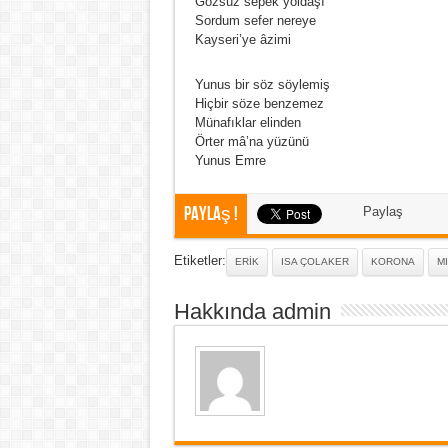
Gözsüz sepek yoldaşı
Sordum sefer nereye
Kayseri’ye âzimi
Yunus bir söz söylemiş
Hiçbir söze benzemez
Münafıklar elinden
Örter mâ’na yüzünü
Yunus Emre
Paylaş !
Paylaş
Etiketler:
ERİK
ISA ÇOLAKER
KORONA
M
Hakkında admin