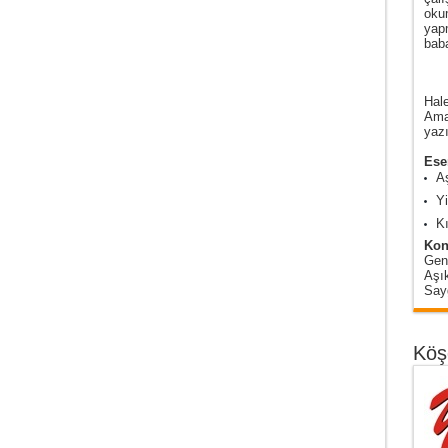
oku
yap
baba
Hale
Amas
yazı
Eser
A
Y
Kı
Kon
Gen
Aşı
Sayg
Köş