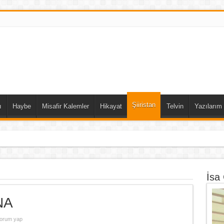
Şiiristan
ı
Haybe
Misafir Kalemler
Hikayat
Telvin
Yazılarım
DIN ALİUSTAOĞLU
İsa
NA
orum yap