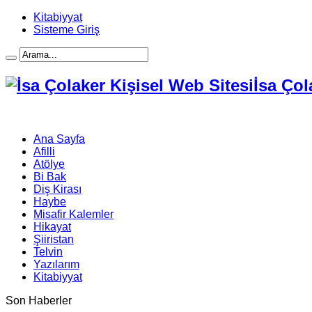
Kitabiyyat
Sisteme Giriş
İsa Çol
Ana Sayfa
Afilli
Atölye
Bi Bak
Diş Kirası
Haybe
Misafir Kalemler
Hikayat
Şiiristan
Telvin
Yazılarım
Kitabiyyat
Son Haberler