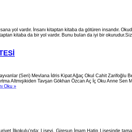
l vardır. İnsanı kitaptan kitaba da götüren insandır. Okuduğun
ptan kitaba da bir yol vardır. Bunu bulan da iyi bir okurudur.Sizi
TESİ
ayvanlar (Seri) Mevlana İdris Kipat Ağaç Okul Cahit Zarifoğlu
rtma Altmışikiden Tavşan Gökhan Özcan Aç İç Oku Anne Sen Mel
ı Oku »
uriyet İlkokulu’nda; Liseyi, Giresun İmam Hatip Lisesinde ta