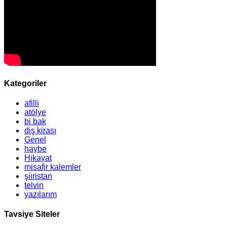
Kategoriler
afilli
atölye
bi bak
diş kirası
Genel
haybe
Hikayat
misafir kalemler
şiiristan
telvin
yazılarım
Tavsiye Siteler