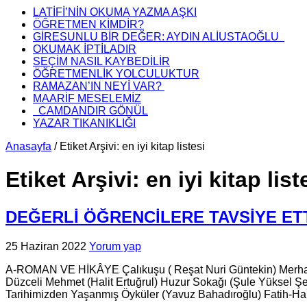
LATİFİ’NİN OKUMA YAZMA AŞKI
ÖĞRETMEN KİMDİR?
GİRESUNLU BİR DEĞER: AYDIN ALİUSTAOĞLU
OKUMAK İPTİLADIR
SEÇİM NASIL KAYBEDİLİR
ÖĞRETMENLİK YOLCULUKTUR
RAMAZAN’IN NEYİ VAR?
MAARİF MESELEMİZ
CAMDANDIR GÖNÜL
YAZAR TIKANIKLIĞI
Anasayfa
/
Etiket Arşivi: en iyi kitap listesi
Etiket Arşivi:
en iyi kitap list
DEĞERLİ ÖĞRENCİLERE TAVSİYE ETT
25 Haziran 2022
Yorum yap
A-ROMAN VE HİKÂYE Çalıkuşu ( Reşat Nuri Güntekin) Merhamet
Düzceli Mehmet (Halit Ertuğrul) Huzur Sokağı (Şule Yüksel Şen
Tarihimizden Yaşanmış Öyküler (Yavuz Bahadıroğlu) Fatih-Har