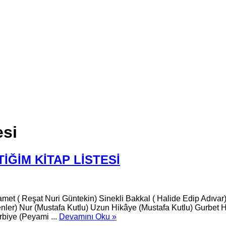
esi
İĞİM KİTAP LİSTESİ
 ( Reşat Nuri Güntekin) Sinekli Bakkal ( Halide Edip Adıvar)
ler) Nur (Mustafa Kutlu) Uzun Hikâye (Mustafa Kutlu) Gurbet Hik
biye (Peyami ...
Devamını Oku »