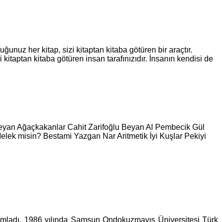
uz her kitap, sizi kitaptan kitaba götüren bir araçtır.
 kitaptan kitaba götüren insan tarafınızıdır. İnsanın kendisi de
 Beyan Ağaçkakanlar Cahit Zarifoğlu Beyan Al Pembecik Gül
ek misin? Bestami Yazgan Nar Aritmetik İyi Kuşlar Pekiyi
mamladı. 1986 yılında Samsun Ondokuzmayıs Üniversitesi Türk