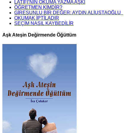
LATİFİ’NİN OKUMA YAZMA AŞKI
ÖĞRETMEN KİMDİR?
GİRESUNLU BİR DEĞER: AYDIN ALİUSTAOĞLU
OKUMAK İPTİLADIR
SEÇİM NASIL KAYBEDİLİR
Aşk Ateşin Değirmende Öğüttüm