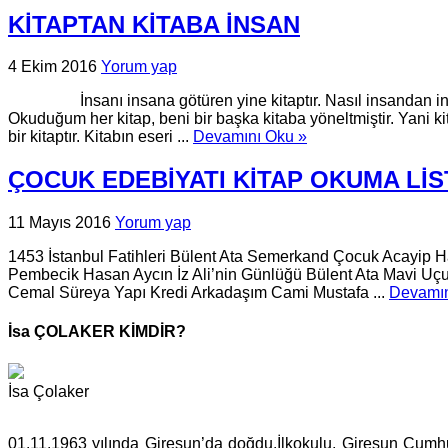
KİTAPTAN KİTABA İNSAN
4 Ekim 2016
Yorum yap
İnsanı insana götüren yine kitaptır. Nasıl insandan insana yo
Okuduğum her kitap, beni bir başka kitaba yöneltmiştir. Yani kita
bir kitaptır. Kitabın eseri ...
Devamını Oku »
ÇOCUK EDEBİYATI KİTAP OKUMA LİS
11 Mayıs 2016
Yorum yap
1453 İstanbul Fatihleri Bülent Ata Semerkand Çocuk Acayip H
Pembecik Hasan Aycın İz Ali’nin Günlüğü Bülent Ata Mavi Uçu
Cemal Süreya Yapı Kredi Arkadaşım Cami Mustafa ...
Devamın
İsa ÇOLAKER KİMDİR?
İsa Çolaker
01.11.1963 yılında Giresun’da doğdu.İlkokulu, Giresun Cumh