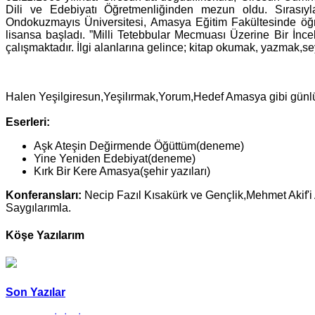
Dili ve Edebiyatı Öğretmenliğinden mezun oldu. Sırasıy
Ondokuzmayıs Üniversitesi, Amasya Eğitim Fakültesinde öğr
lisansa başladı. ”Milli Tetebbular Mecmuası Üzerine Bir İnc
çalışmaktadır. İlgi alanlarına gelince; kitap okumak, yazmak,s
Halen Yeşilgiresun,Yeşilırmak,Yorum,Hedef Amasya gibi günlü
Eserleri:
Aşk Ateşin Değirmende Öğüttüm(deneme)
Yine Yeniden Edebiyat(deneme)
Kırk Bir Kere Amasya(şehir yazıları)
Konferansları:
Necip Fazıl Kısakürk ve Gençlik,Mehmet Akif'
Saygılarımla.
Köşe Yazılarım
Son Yazılar