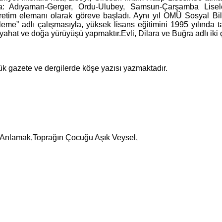
la: Adıyaman-Gerger, Ordu-Ulubey, Samsun-Çarşamba Lisel
etim elemanı olarak göreve başladı. Aynı yıl OMÜ Sosyal Bili
eleme” adlı çalışmasıyla, yüksek lisans eğitimini 1995 yılında
eyahat ve doğa yürüyüşü yapmaktır.Evli, Dilara ve Buğra adlı iki 
k gazete ve dergilerde köşe yazısı yazmaktadır.
i Anlamak,Toprağın Çocuğu Aşık Veysel,