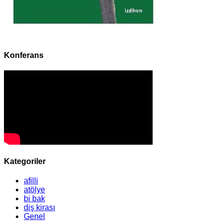
Konferans
Kategoriler
afilli
atölye
bi bak
diş kirası
Genel