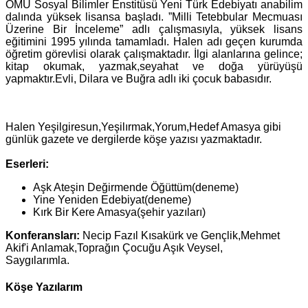
OMÜ Sosyal Bilimler Enstitüsü Yeni Türk Edebiyatı anabilim
dalında yüksek lisansa başladı. ”Milli Tetebbular Mecmuası
Üzerine Bir İnceleme” adlı çalışmasıyla, yüksek lisans
eğitimini 1995 yılında tamamladı. Halen adı geçen kurumda
öğretim görevlisi olarak çalışmaktadır. İlgi alanlarına gelince;
kitap okumak, yazmak,seyahat ve doğa yürüyüşü
yapmaktır.Evli, Dilara ve Buğra adlı iki çocuk babasıdır.
Halen Yeşilgiresun,Yeşilırmak,Yorum,Hedef Amasya gibi
günlük gazete ve dergilerde köşe yazısı yazmaktadır.
Eserleri:
Aşk Ateşin Değirmende Öğüttüm(deneme)
Yine Yeniden Edebiyat(deneme)
Kırk Bir Kere Amasya(şehir yazıları)
Konferansları:
Necip Fazıl Kısakürk ve Gençlik,Mehmet
Akif'i Anlamak,Toprağın Çocuğu Aşık Veysel,
Saygılarımla.
Köşe Yazılarım