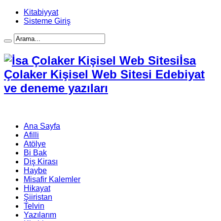
Kitabiyyat
Sisteme Giriş
İsa
Çolaker Kişisel Web Sitesi Edebiyat
ve deneme yazıları
Ana Sayfa
Afilli
Atölye
Bi Bak
Diş Kirası
Haybe
Misafir Kalemler
Hikayat
Şiiristan
Telvin
Yazılarım