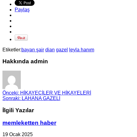
Paylaş
Etiketler:
bayan şair
dian
gazel
leyla hanım
Hakkında admin
Önceki:
HİKAYECİLER VE HİKAYELERİ
Sonraki:
LAHANA GAZELİ
İlgili Yazılar
memleketten haber
19 Ocak 2025