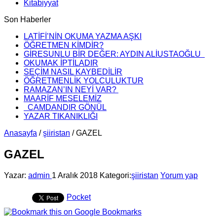
Kitabiyyat
Son Haberler
LATİFİ’NİN OKUMA YAZMA AŞKI
ÖĞRETMEN KİMDİR?
GİRESUNLU BİR DEĞER: AYDIN ALİUSTAOĞLU
OKUMAK İPTİLADIR
SEÇİM NASIL KAYBEDİLİR
ÖĞRETMENLİK YOLCULUKTUR
RAMAZAN’IN NEYİ VAR?
MAARİF MESELEMİZ
CAMDANDIR GÖNÜL
YAZAR TIKANIKLIĞI
Anasayfa
/
şiiristan
/
GAZEL
GAZEL
Yazar:
admin
1 Aralık 2018
Kategori:
şiiristan
Yorum yap
Pocket