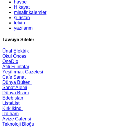
haybe
Hikayat
misafir kalemler
şiiristan
telvin
yazılarım
Tavsiye Siteler
Ünal Elektrik
Okul Öncesi
OneDio
Afili Filintalar
Yeşilırmak Gazetesi
Cafe Sanat
Dünya Bülteni
Sanat Alemi
Dünya Bizim
Edebistan
ListeList
Kırk İkindi
İzdiham
Avize Galerisi
Teknoloji Bloğu