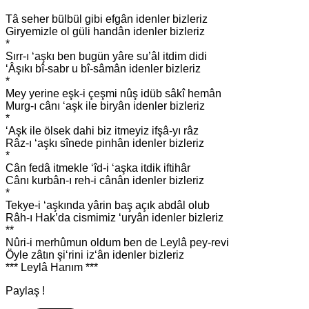
Tâ seher bülbül gibi efgân idenler bizleriz
Giryemizle ol güli handân idenler bizleriz
*
Sırr-ı ‘aşkı ben bugün yâre su’âl itdim didi
‘Âşıkı bî-sabr u bî-sâmân idenler bizleriz
*
Mey yerine eşk-i çeşmi nûş idüb sâkî hemân
Murg-ı cânı ‘aşk ile biryân idenler bizleriz
*
‘Aşk ile ölsek dahi biz itmeyiz ifşâ-yı râz
Râz-ı ‘aşkı sînede pinhân idenler bizleriz
*
Cân fedâ itmekle ‘îd-i ‘aşka itdik iftihâr
Cânı kurbân-ı reh-i cânân idenler bizleriz
*
Tekye-i ‘aşkında yârin baş açık abdâl olub
Râh-ı Hak’da cismimiz ‘uryân idenler bizleriz
**
Nûri-i merhûmun oldum ben de Leylâ pey-revi
Öyle zâtın şi‘rini iz‘ân idenler bizleriz
*** Leylâ Hanım ***
Paylaş !