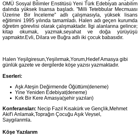
OMÜ Sosyal Bilimler Enstitüsü Yeni Türk Edebiyatı anabilim
dalında yüksek lisansa başladı. ”Milli Tetebbular Mecmuası
Üzerine Bir İnceleme” adlı çalışmasıyla, yüksek lisans
eğitimini 1995 yılında tamamladı. Halen adı geçen kurumda
öğretim görevlisi olarak çalışmaktadır. İlgi alanlarına gelince;
kitap okumak, yazmak,seyahat ve doğa yürüyüşü
yapmaktır.Evli, Dilara ve Buğra adlı iki çocuk babasıdır.
Halen Yeşilgiresun,Yeşilırmak,Yorum,Hedef Amasya gibi
günlük gazete ve dergilerde köşe yazısı yazmaktadır.
Eserleri:
Aşk Ateşin Değirmende Öğüttüm(deneme)
Yine Yeniden Edebiyat(deneme)
Kırk Bir Kere Amasya(şehir yazıları)
Konferansları:
Necip Fazıl Kısakürk ve Gençlik,Mehmet
Akif'i Anlamak,Toprağın Çocuğu Aşık Veysel,
Saygılarımla.
Köşe Yazılarım