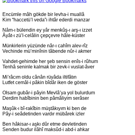
Encümle mâh gökde bir levha-i muallâ
Kim “haccetü’l veda”ı ihtâr ederdi manzar
Nâm-ı bülendin ey yâr menkûş-ı arş-ı izzet
Âyât-ı zü’l-celâlin çepçevre hâle-küster
Münkirlerin yüzünde nâr-ı cahîm alev-rîz
Vechinde mü’minînin tâbende nûr-i akmer
Vahdet-gehimde her şeb sensin enîs-i rûhum
Tenhâ seninle kalmak bir zevk-i vuslat-âver
Mi’râcım oldu cânân rüyâda iltifâtın
Lutfet cemâl-i pâkin bîdâr iken de göster
Olsam gubâr-i pâyin Mevlâ’ya yol bulurdum
Derdim habîbinin ben pâmâliyim serâser
Maşûk-ı bî-rakîbin müştâkıyım ki ben de
Pây-i seâdetinden vardır mübârek izler
Ben hâkisar-ı aşkı dûr etme devletinden
Senden budur ilâhî maksûd-i abd-i ahkar