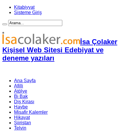
Kitabiyyat
Sisteme Giriş
İsa Çolaker
Kişisel Web Sitesi Edebiyat ve
deneme yazıları
Ana Sayfa
Afilli
Atölye
Bi Bak
Diş Kirası
Haybe
Misafir Kalemler
Hikayat
Şiiristan
Telvin