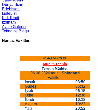
Sanat Alemi
Dünya Bizim
Edebistan
ListeList
Kırk İkindi
İzdiham
Avize Galerisi
Teknoloji Bloğu
Namaz Vakitleri