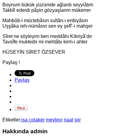
Boynum bükük yüzümde ağlardı seyyiâtım
Takbîl ederdi pâyin gözyaşlarım mükerrer
Mahbûb-i müctebâsın sultân-ı enbiyâsın
Uşşâka reh-nümâsın sen ey şefî’-i mahşer
Sîret ne söyleyim ben meddâhı Kibriyâ’dır
Tavsîfe muktedir mi mehtâbı kirm-i ahter
HÜSEYİN SİRET ÖZSEVER
Paylaş !
Paylaş
Etiketler:
isa çolaker
mevlevi
naat
şiir
Hakkında admin