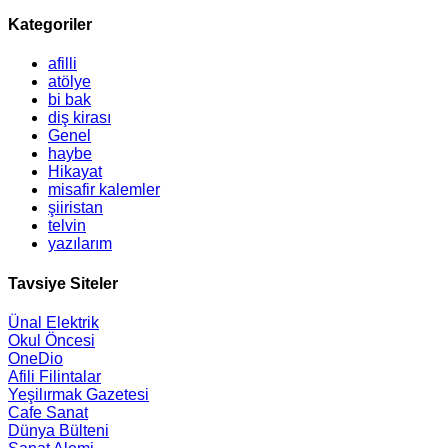
Kategoriler
afilli
atölye
bi bak
diş kirası
Genel
haybe
Hikayat
misafir kalemler
şiiristan
telvin
yazılarım
Tavsiye Siteler
Ünal Elektrik
Okul Öncesi
OneDio
Afili Filintalar
Yeşilırmak Gazetesi
Cafe Sanat
Dünya Bülteni