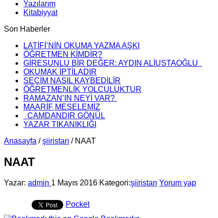
Yazılarım
Kitabiyyat
Son Haberler
LATİFİ’NİN OKUMA YAZMA AŞKI
ÖĞRETMEN KİMDİR?
GİRESUNLU BİR DEĞER: AYDIN ALİUSTAOĞLU
OKUMAK İPTİLADIR
SEÇİM NASIL KAYBEDİLİR
ÖĞRETMENLİK YOLCULUKTUR
RAMAZAN’IN NEYİ VAR?
MAARİF MESELEMİZ
CAMDANDIR GÖNÜL
YAZAR TIKANIKLIĞI
Anasayfa
/
şiiristan
/
NAAT
NAAT
Yazar:
admin
1 Mayıs 2016
Kategori:
şiiristan
Yorum yap
Pocket