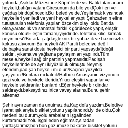
yolunda,Aşıklar Müzesinde,Köprülerde vs. Balık tutan adam
heykeli,balığın vatanı Giresunum da bile yok!Çok ileri ve
çağdaş bir düşüncedir.Bu belediye de,Yeşilırmak kıyısındaki
heykelleri yeniledi ve yeni heykeller yaptı.Şehzadenin eline
tutuşturulan telefonla yapılan özçekim olay oldu!Batıda
olsa,yaratıcılık ve sanatsal farklılık görülecek yapıt, eleştiri
konusu oldu!Eleştiri tamam,iyiyidir de.Telefonu,kılıcı kırmak
neyin nesi?Burada çağdaş,teknik bir yobazlık ve hazımsızlık
kokusu alıyorum.Bu heykeli AK Partili belediye değil
de,başka sanat dostu heykelci bir parti yapsaydı(!)değil
saldırı, yıkama ve yağlama paylaşımları yapılırdı.Tüm
mesele,heykeli sağ bir partinin yapmasıdır.Padişah
heykellerinde de aynı ikiyüzlülük olmuştu.Neymiş
efendim,padişah heykeli mi olur?Kaçıncı yüzyılda
yaşıyoruz!Bunlara mı kaldık!Halbuki Amasyanın vizyonu,o
gezi yolu ve heykelcikleridir.Yıkıcı eleştiri yapanlar ve
heykele saldıranlar bunlardır.Eğer heykele bir dindar
saldıraydı,baksaydınız irtica vaveylalarına!Bunu şehir
affetmez.
Şehir aynı zaman da unutmaz da.Kaç defa yazdım.Belediye
işaret ışıklarıyla bisiklet yolunu yapılandırdı.İyi de oldu.Çok
medeni bu durum,yolu arabaların işgalinden
kurtaramadı!Yolu işgal eden eğitimsiz,sıradan
yurttaşlarımız;bön bön gözümüze bakarak bisiklet yolunu