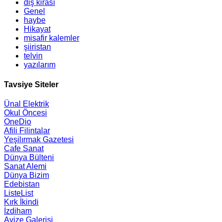
diş kirası
Genel
haybe
Hikayat
misafir kalemler
şiiristan
telvin
yazılarım
Tavsiye Siteler
Ünal Elektrik
Okul Öncesi
OneDio
Afili Filintalar
Yeşilırmak Gazetesi
Cafe Sanat
Dünya Bülteni
Sanat Alemi
Dünya Bizim
Edebistan
ListeList
Kırk İkindi
İzdiham
Avize Galerisi