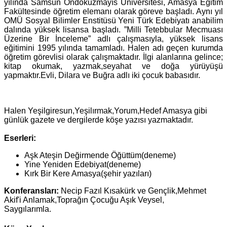
yılında Samsun Ondokuzmayıs Üniversitesi, Amasya Eğitim
Fakültesinde öğretim elemanı olarak göreve başladı. Aynı yıl
OMÜ Sosyal Bilimler Enstitüsü Yeni Türk Edebiyatı anabilim
dalında yüksek lisansa başladı. ”Milli Tetebbular Mecmuası
Üzerine Bir İnceleme” adlı çalışmasıyla, yüksek lisans
eğitimini 1995 yılında tamamladı. Halen adı geçen kurumda
öğretim görevlisi olarak çalışmaktadır. İlgi alanlarına gelince;
kitap okumak, yazmak,seyahat ve doğa yürüyüşü
yapmaktır.Evli, Dilara ve Buğra adlı iki çocuk babasıdır.
Halen Yeşilgiresun,Yeşilırmak,Yorum,Hedef Amasya gibi
günlük gazete ve dergilerde köşe yazısı yazmaktadır.
Eserleri:
Aşk Ateşin Değirmende Öğüttüm(deneme)
Yine Yeniden Edebiyat(deneme)
Kırk Bir Kere Amasya(şehir yazıları)
Konferansları:
Necip Fazıl Kısakürk ve Gençlik,Mehmet
Akif'i Anlamak,Toprağın Çocuğu Aşık Veysel,
Saygılarımla.