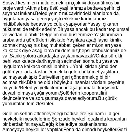
Sosyal kesimleri mutlu etmek için,çok iyi düşünülmüş bir
proje vardır.Altmış beş üstü yaşlılarımıza bedava şehir içi
seyahat imkanı.Belediyemiz mücavirindeki alanlarda da
uygulanan yasa gereği,yaşlı erkek ve kadınlarımız
midibüslerde bedava yolculuk yapıyorlar.Yasayı çıkaran
hükümeti de tebrik ederim.Bir yasa ancak bu kadar toplumsal
ve vicdani olabilir.Gelgelim midibüslerimize.Yaşlılarımızın
arabalarda gördükleri istiskale.Yaşlılara aşağılayıcı kimlik
sormak mı,yaşınız kaç muhabbeti çekenler mi,onları yasa
kalkacak diye aşağılama mı dersiniz,hepsi otobüslerimiz de
var.Sanki şoförü arkadaşlar yaşlanmayacak?Onlar sürekli
pehlivan kalacaklar!Neymiş seçimden sonra bu yasa ve
uygulama kalkacakmış!Hahhhh…Yani iktidarı şimdiden
götürüyor arkadaşlar.Demek ki gelen hükümet yaşlılara
acımayacak,tıpkı Suriyelileri geri göndermek gibi bir
acımasızlık.Bize ne oldu böyle,bu insanlar vicdanı peynirle
mi yedi?Belediye yetkililerini bu aşağılamalar karşısında
duyarlı olmaya çağırıyorum.Şoförlerin kooperatifini
de,inceleme ve soruşturmaya davet ediyorum.Bu çürük
yumurtaları temizlesinler.
Gelelim şehrin affetmeyeceği hadiselere.Şu nam-ı diğer
heykelcik meselelerine.Şehzade heykeli etrafında koparılan
bir bardak fırtınaya.Değişik belediye başkanlarımız
Amasyaya heykelller yaptılar.Fena da olmadı heykeller.Gezi