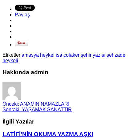
Paylaş
Etiketler:
amasya
heykel
isa çolaker
şehir yazısı
şehzade
heykeli
Hakkında admin
Önceki:
ANAMIN NAMAZLARI
Sonraki:
YAŞAMAK SANATTIR
İlgili Yazılar
LATİFİ’NİN OKUMA YAZMA AŞKI