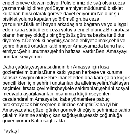
engellemeye devam ediyor.Polislerimiz de sağ olsun,ceza
yazmamak içi direniyor!Sayın emniyet müdürümü bisiklet
kullanan birisi olarak göreve davet ediyorum.Ne olur şu
bisiklet yolunu kapatan şoförümsü gruba ceza
yazdırınız.Bisikletli bayan arkadaşlara bağıran ve yolu işgal
eden kaba sürücülere ceza yoluyla engel olunuz.Bir arabası
olanın her şey olduğu bir görgüsüz güruha başka türlü dur
diyemeyiz.Demek ki neymiş,sadece ehliyet almak,cehli ve
şehre ihaneti ortadan kaldırmıyor.Amasyamızda bunu hak
etmiyor.Şehir unutmaz,şehrin hafızası vardır.Ben, Amasyayı
bundan seviyorum.
Daha çağdaş,yaşanası,dingin bir Amasya için kısa
gözlemlerim bunlar.Buna katkı yapan herkese ve kuruma
sonsuz saygım olur.Şehre ihanet eden,ona kara çalan,küçük
bencillikleri için şehrini unutanları da affetmeyelim.Yaklaşan
seçimleri fırsata çevirelim;heykele saldıranları,şehrini sosyal
medyada aşağılayanları,insanımızı küçümseyenleri
cezalandıralım.Amasya bu kaba yöntemlere pabuç
bırakmayacak bir seçmen bilincine sahiptir.Daha iyi bir
Amasya,daha güzel günler görmek dileğiyle,şehrimize sahip
çıkalım.Kentine sahip çıkan sağduyulu,sessiz çoğunluğa
güveniyorum.Kalın sağlıcakla.
Paylaş !