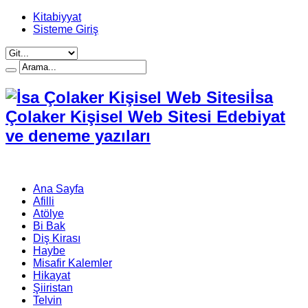
Kitabiyyat
Sisteme Giriş
İsa
Çolaker Kişisel Web Sitesi Edebiyat
ve deneme yazıları
Ana Sayfa
Afilli
Atölye
Bi Bak
Diş Kirası
Haybe
Misafir Kalemler
Hikayat
Şiiristan
Telvin