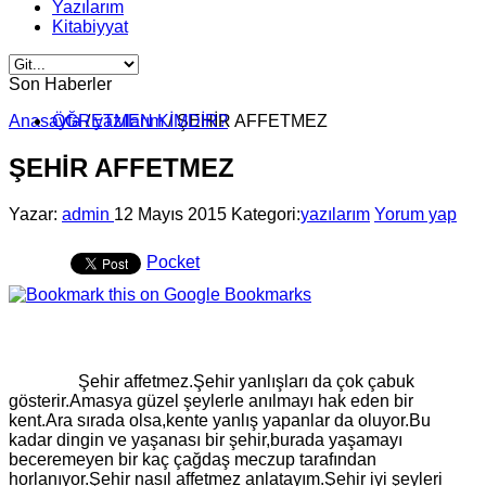
Yazılarım
Kitabiyyat
Son Haberler
Anasayfa
ÖĞRETMEN KİMDİR?
/
yazılarım
/
ŞEHİR AFFETMEZ
ŞEHİR AFFETMEZ
Yazar:
admin
12 Mayıs 2015
Kategori:
yazılarım
Yorum yap
Pocket
Şehir affetmez.Şehir yanlışları da çok çabuk
gösterir.Amasya güzel şeylerle anılmayı hak eden bir
kent.Ara sırada olsa,kente yanlış yapanlar da oluyor.Bu
kadar dingin ve yaşanası bir şehir,burada yaşamayı
beceremeyen bir kaç çağdaş meczup tarafından
horlanıyor.Şehir nasıl affetmez anlatayım.Şehir iyi şeyleri