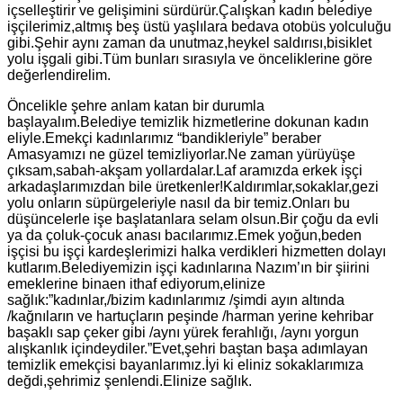
içselleştirir ve gelişimini sürdürür.Çalışkan kadın belediye
işçilerimiz,altmış beş üstü yaşlılara bedava otobüs yolculuğu
gibi.Şehir aynı zaman da unutmaz,heykel saldırısı,bisiklet
yolu işgali gibi.Tüm bunları sırasıyla ve önceliklerine göre
değerlendirelim.
Öncelikle şehre anlam katan bir durumla
başlayalım.Belediye temizlik hizmetlerine dokunan kadın
eliyle.Emekçi kadınlarımız “bandikleriyle” beraber
Amasyamızı ne güzel temizliyorlar.Ne zaman yürüyüşe
çıksam,sabah-akşam yollardalar.Laf aramızda erkek işçi
arkadaşlarımızdan bile üretkenler!Kaldırımlar,sokaklar,gezi
yolu onların süpürgeleriyle nasıl da bir temiz.Onları bu
düşüncelerle işe başlatanlara selam olsun.Bir çoğu da evli
ya da çoluk-çocuk anası bacılarımız.Emek yoğun,beden
işçisi bu işçi kardeşlerimizi halka verdikleri hizmetten dolayı
kutlarım.Belediyemizin işçi kadınlarına Nazım’ın bir şiirini
emeklerine binaen ithaf ediyorum,elinize
sağlık:”kadınlar,/bizim kadınlarımız /şimdi ayın altında
/kağnıların ve hartuçların peşinde /harman yerine kehribar
başaklı sap çeker gibi /aynı yürek ferahlığı, /aynı yorgun
alışkanlık içindeydiler.”Evet,şehri baştan başa adımlayan
temizlik emekçisi bayanlarımız.İyi ki eliniz sokaklarımıza
değdi,şehrimiz şenlendi.Elinize sağlık.