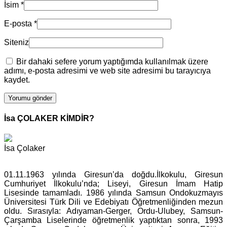
İsim
*
E-posta
*
Siteniz
Bir dahaki sefere yorum yaptığımda kullanılmak üzere
adımı, e-posta adresimi ve web site adresimi bu tarayıcıya
kaydet.
İsa ÇOLAKER KİMDİR?
İsa Çolaker
01.11.1963 yılında Giresun’da doğdu.İlkokulu, Giresun
Cumhuriyet İlkokulu’nda; Liseyi, Giresun İmam Hatip
Lisesinde tamamladı. 1986 yılında Samsun Ondokuzmayıs
Üniversitesi Türk Dili ve Edebiyatı Öğretmenliğinden mezun
oldu. Sırasıyla: Adıyaman-Gerger, Ordu-Ulubey, Samsun-
Çarşamba Liselerinde öğretmenlik yaptıktan sonra, 1993