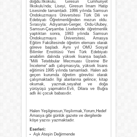
doğdu.İlkokulu, Giresun Cumhuriyet
İlkokulu’nda; Liseyi, Giresun İmam Hatip
Lisesinde tamamladı. 1986 yılında Samsun
Ondokuzmayıs Üniversitesi Türk Dili ve
Edebiyatı Öğretmenliğinden mezun oldu.
Sırasıyla: Adıyaman-Gerger, Ordu-Ulubey,
Samsun-Çarşamba Liselerinde öğretmenlik
yaptıktan sonra, 1993 yılında Samsun
Ondokuzmayıs Üniversitesi, Amasya
Eğitim Fakültesinde öğretim elemanı olarak
göreve başladı. Aynı yıl OMÜ Sosyal
Bilimler Enstitüsü Yeni Türk Edebiyatı
anabilim dalında yüksek lisansa başladı.
”Milli Tetebbular Mecmuası Üzerine Bir
İnceleme” adlı çalışmasıyla, yüksek lisans
eğitimini 1995 yılında tamamladı. Halen adı
geçen kurumda öğretim görevlisi olarak
çalışmaktadır. İlgi alanlarına gelince; kitap
okumak, yazmak,seyahat ve doğa
yürüyüşü yapmaktır.Evli, Dilara ve Buğra
adlı iki çocuk babasıdır.
Halen Yeşilgiresun,Yeşilırmak,Yorum,Hedef
Amasya gibi günlük gazete ve dergilerde
köşe yazısı yazmaktadır.
Eserleri:
Aşk Ateşin Değirmende