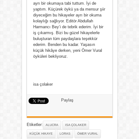
ayrı bir okumaya tabi tuttum. İyi de
yaptım. Küçürek öykü ya da mensur şiir
diyeceğim bu hikayeler ayrı bir okuma
kolaylığı sağlıyor. Editör Abdullah
Harmancı Bey’i de tebrik ederim. İyi bir
iş çıkarmış. Bizi bu güzel hikayelerle
buluşturan tüm paydaşlara teşekkür
ederim. Benden bu kadar. Yaşasın
küçük hikâye derken, yeni Ömer Vural
öyküleri bekliyoruz.
isa çolaker
Paylaş
Share
Etiketler:
ALUCRA
ISA ÇOLAKER
KÜÇÜK HIKAYE
LORAS
ÖMER VURAL