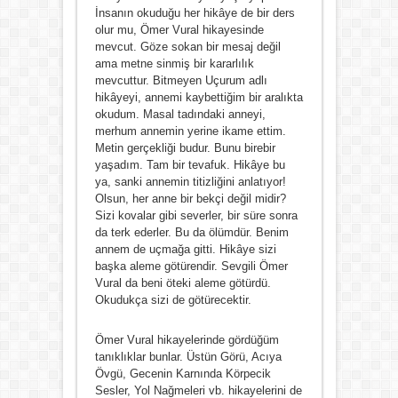
İnsanın okuduğu her hikâye de bir ders
olur mu, Ömer Vural hikayesinde
mevcut. Göze sokan bir mesaj değil
ama metne sinmiş bir kararlılık
mevcuttur. Bitmeyen Uçurum adlı
hikâyeyi, annemi kaybettiğim bir aralıkta
okudum. Masal tadındaki anneyi,
merhum annemin yerine ikame ettim.
Metin gerçekliği budur. Bunu birebir
yaşadım. Tam bir tevafuk. Hikâye bu
ya, sanki annemin titizliğini anlatıyor!
Olsun, her anne bir bekçi değil midir?
Sizi kovalar gibi severler, bir süre sonra
da terk ederler. Bu da ölümdür. Benim
annem de uçmağa gitti. Hikâye sizi
başka aleme götürendir. Sevgili Ömer
Vural da beni öteki aleme götürdü.
Okudukça sizi de götürecektir.
Ömer Vural hikayelerinde gördüğüm
tanıklıklar bunlar. Üstün Görü, Acıya
Övgü, Gecenin Karnında Körpecik
Sesler, Yol Nağmeleri vb. hikayelerini de