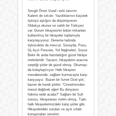
Sevgili Ömer Vural’ı eski tanırım.
Kalemi de sıkıdır. Yazdıklarının küçürek
öyküyü aştığını da düşünüyorum.
Oldukça okunur ve sahih bir Türkçesi
var. Durum hikayesinin bütün imkanları
kullanılmış bir hikayeler toplamıyla
karşılaşıyoruz. Deneme tadında
öykücükler de mevcut. Süveyda, Pusu,
Üç Açılı Pencere, Yol Nağmeleri, Susuz
Bekir ilk anda hatırladığım güzel hikâye
metinleridir. Yazarın, hikayelerin arasına
serptiği şiirler de güzel olmuş. Okumayı
da kolaylaştırıyor. Halk hikayesi
mesabesinde, sağlam kurmacayla karşı
karşıyayız. Bazen bir İsmet Özel şiiri,
bazen de kendi şiirleri: “Cinnetimizden
mesul değilsek eğer/ Bu dünyanın
hükmü nedir acaba?” Sağlam bir Sufi
sorusu, hikayearası metin olmuş. Tıpkı
halk hikayelerimizdeki kalıp şiirler gibi.
Hikayelerdeki soruları ve açık sıfatlı
konuşmaları severim.