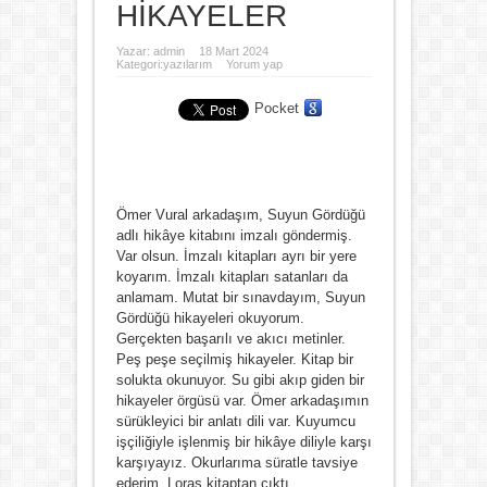
HİKAYELER
Yazar:
admin
18 Mart 2024
Kategori:
yazılarım
Yorum yap
Pocket
Ömer Vural arkadaşım, Suyun Gördüğü
adlı hikâye kitabını imzalı göndermiş.
Var olsun. İmzalı kitapları ayrı bir yere
koyarım. İmzalı kitapları satanları da
anlamam. Mutat bir sınavdayım, Suyun
Gördüğü hikayeleri okuyorum.
Gerçekten başarılı ve akıcı metinler.
Peş peşe seçilmiş hikayeler. Kitap bir
solukta okunuyor. Su gibi akıp giden bir
hikayeler örgüsü var. Ömer arkadaşımın
sürükleyici bir anlatı dili var. Kuyumcu
işçiliğiyle işlenmiş bir hikâye diliyle karşı
karşıyayız. Okurlarıma süratle tavsiye
ederim. Loras kitaptan çıktı.