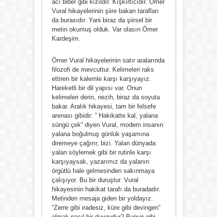
acı biber gibi kızıldır. Kışkırtıcıdır. Ömer
Vural hikayelerinin şiire bakan tarafları
da burasıdır. Yani biraz da şiirsel bir
metin okumuş olduk. Var olasın Ömer
Kardeşim.
Ömer Vural hikayelerinin satır aralarında
filozofi de mevcuttur. Kelimeleri raks
ettiren bir kalemle karşı karşıyayız.
Hareketli bir dil yapısı var. Onun
kelimeleri derin, nezih, biraz da soyuta
bakar. Aralık hikayesi, tam bir felsefe
arenası gibidir: ” Hakikatte kal, yalana
süngü çek” diyen Vural, modern insanın
yalana boğulmuş günlük yaşamına
diremeye çağırır, bizi. Yalan dünyada
yalan söylemek gibi bir rutinle karşı
karşıyaysak, yazarımız da yalanın
örgütlü hale gelmesinden sakınmaya
çalışıyor. Bu bir duruştur. Vural
hikayesinin hakikat tarafı da buradadır.
Metinden mesaja giden bir yoldayız.
“Zerre gibi iradesiz, küre gibi devingen”
olmak nasıl bir duygudur? Bunun gibi