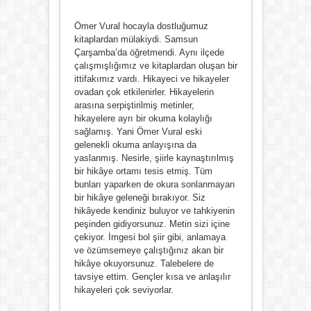
Ömer Vural hocayla dostluğumuz
kitaplardan mülakiydi. Samsun
Çarşamba’da öğretmendi. Aynı ilçede
çalışmışlığımız ve kitaplardan oluşan bir
ittifakımız vardı. Hikayeci ve hikayeler
ovadan çok etkilenirler. Hikayelerin
arasına serpiştirilmiş metinler,
hikayelere ayrı bir okuma kolaylığı
sağlamış. Yani Ömer Vural eski
gelenekli okuma anlayışına da
yaslanmış. Nesirle, şiirle kaynaştırılmış
bir hikâye ortamı tesis etmiş. Tüm
bunları yaparken de okura sonlanmayan
bir hikâye geleneği bırakıyor. Siz
hikâyede kendiniz buluyor ve tahkiyenin
peşinden gidiyorsunuz. Metin sizi içine
çekiyor. İmgesi bol şiir gibi, anlamaya
ve özümsemeye çalıştığınız akan bir
hikâye okuyorsunuz. Talebelere de
tavsiye ettim. Gençler kısa ve anlaşılır
hikayeleri çok seviyorlar.