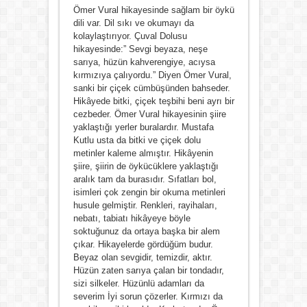
Ömer Vural hikayesinde sağlam bir öykü
dili var. Dil sıkı ve okumayı da
kolaylaştırıyor. Çuval Dolusu
hikayesinde:” Sevgi beyaza, neşe
sarıya, hüzün kahverengiye, acıysa
kırmızıya çalıyordu.” Diyen Ömer Vural,
sanki bir çiçek cümbüşünden bahseder.
Hikâyede bitki, çiçek teşbihi beni ayrı bir
cezbeder. Ömer Vural hikayesinin şiire
yaklaştığı yerler buralardır. Mustafa
Kutlu usta da bitki ve çiçek dolu
metinler kaleme almıştır. Hikâyenin
şiire, şiirin de öykücüklere yaklaştığı
aralık tam da burasıdır. Sıfatları bol,
isimleri çok zengin bir okuma metinleri
husule gelmiştir. Renkleri, rayihaları,
nebatı, tabiatı hikâyeye böyle
soktuğunuz da ortaya başka bir alem
çıkar. Hikayelerde gördüğüm budur.
Beyaz olan sevgidir, temizdir, aktır.
Hüzün zaten sarıya çalan bir tondadır,
sizi silkeler. Hüzünlü adamları da
severim İyi sorun çözerler. Kırmızı da