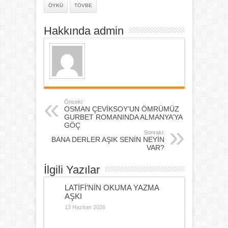
ÖYKÜ
TÖVBE
Hakkında admin
Önceki:
OSMAN ÇEVİKSOY’UN ÖMRÜMÜZ
GURBET ROMANINDA ALMANYA’YA
GÖÇ
Sonraki:
BANA DERLER AŞIK SENİN NEYİN
VAR?
İlgili Yazılar
LATİFİ’NİN OKUMA YAZMA
AŞKI
13 Haziran 2026