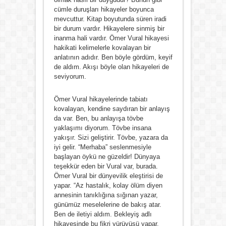
cümle duruşları hikayeler boyunca
mevcuttur. Kitap boyutunda süren iradi
bir durum vardır. Hikayelere sinmiş bir
inanma hali vardır. Ömer Vural hikayesi
hakikati kelimelerle kovalayan bir
anlatının adıdır. Ben böyle gördüm, keyif
de aldım. Akışı böyle olan hikayeleri de
seviyorum.
Ömer Vural hikayelerinde tabiatı
kovalayan, kendine saydıran bir anlayış
da var. Ben, bu anlayışa tövbe
yaklaşımı diyorum. Tövbe insana
yakışır. Sizi geliştirir. Tövbe, yazara da
iyi gelir. “Merhaba” seslenmesiyle
başlayan öykü ne güzeldir! Dünyaya
teşekkür eden bir Vural var, burada.
Ömer Vural bir dünyevilik eleştirisi de
yapar. “Az hastalık, kolay ölüm diyen
annesinin tanıklığına sığınan yazar,
günümüz meselelerine de bakış atar.
Ben de iletiyi aldım. Bekleyiş adlı
hikayesinde bu fikri yürüyüşü yapar.