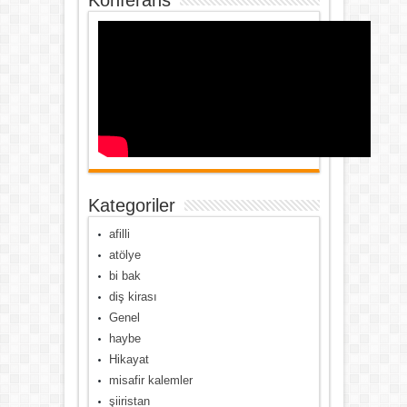
Konferans
Kategoriler
afilli
atölye
bi bak
diş kirası
Genel
haybe
Hikayat
misafir kalemler
şiiristan