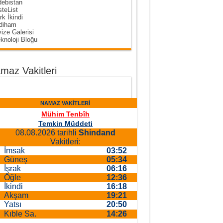
ebistan
steList
rk İkindi
diham
ize Galerisi
knoloji Bloğu
maz Vakitleri