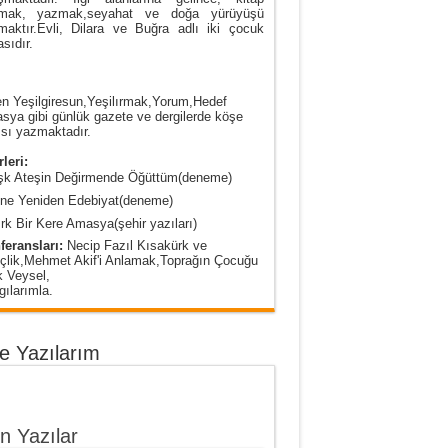
mak, yazmak,seyahat ve doğa yürüyüşü
maktır.Evli, Dilara ve Buğra adlı iki çocuk
sıdır.
n Yeşilgiresun,Yeşilırmak,Yorum,Hedef
ya gibi günlük gazete ve dergilerde köşe
sı yazmaktadır.
leri:
şk Ateşin Değirmende Öğüttüm(deneme)
ine Yeniden Edebiyat(deneme)
rk Bir Kere Amasya(şehir yazıları)
feransları:
Necip Fazıl Kısakürk ve
çlik,Mehmet Akif'i Anlamak,Toprağın Çocuğu
k Veysel,
ılarımla.
e Yazılarım
n Yazılar