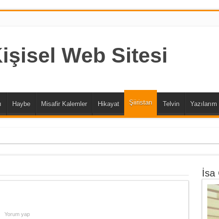
Şiiristan
ı
Haybe
Misafir Kalemler
Hikayat
Telvin
Yazılarım
: AYDIN ALİUSTAOĞLU
İsa
Yorum yap