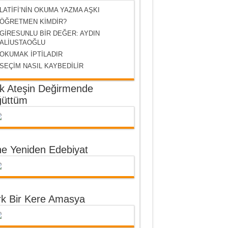
LATİFİ’NİN OKUMA YAZMA AŞKI
ÖĞRETMEN KİMDİR?
GİRESUNLU BİR DEĞER: AYDIN
ALİUSTAOĞLU
OKUMAK İPTİLADIR
SEÇİM NASIL KAYBEDİLİR
k Ateşin Değirmende
üttüm
ne Yeniden Edebiyat
rk Bir Kere Amasya