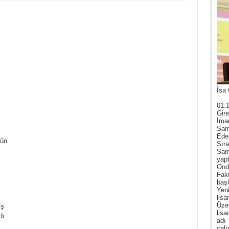
İsa 
01.
Gire
İma
Sam
Ede
nûn
Sır
Sam
yap
Ond
Fak
baş
Yen
lis
Üze
iş
lis
dı
adı
çal