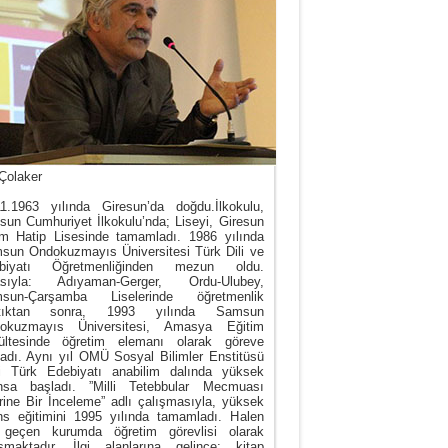
Çolaker
11.1963 yılında Giresun’da doğdu.İlkokulu,
sun Cumhuriyet İlkokulu’nda; Liseyi, Giresun
m Hatip Lisesinde tamamladı. 1986 yılında
sun Ondokuzmayıs Üniversitesi Türk Dili ve
biyatı Öğretmenliğinden mezun oldu.
asıyla: Adıyaman-Gerger, Ordu-Ulubey,
sun-Çarşamba Liselerinde öğretmenlik
tıktan sonra, 1993 yılında Samsun
okuzmayıs Üniversitesi, Amasya Eğitim
ültesinde öğretim elemanı olarak göreve
ladı. Aynı yıl OMÜ Sosyal Bilimler Enstitüsü
i Türk Edebiyatı anabilim dalında yüksek
ansa başladı. ”Milli Tetebbular Mecmuası
rine Bir İnceleme” adlı çalışmasıyla, yüksek
ans eğitimini 1995 yılında tamamladı. Halen
 geçen kurumda öğretim görevlisi olarak
ışmaktadır. İlgi alanlarına gelince; kitap