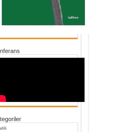
nferans
tegoriler
afilli