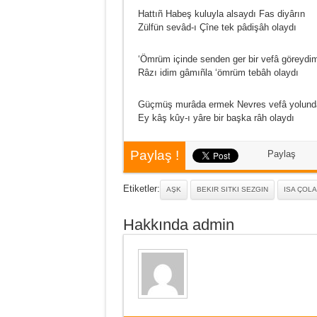
Hattıñ Habeş kuluyla alsaydı Fas diyârın
Zülfün sevâd-ı Çîne tek pâdişâh olaydı
‘Ömrüm içinde senden ger bir vefâ göreydi
Râzı idim gâmıñla ‘ömrüm tebâh olaydı
Güçmüş murâda ermek Nevres vefâ yolund
Ey kâş kûy-ı yâre bir başka râh olaydı
Paylaş !
Paylaş
Etiketler:
AŞK
BEKIR SITKI SEZGIN
ISA ÇOL
Hakkında admin