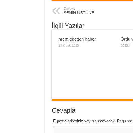
Önceki:
SENİN ÜSTÜNE
İlgili Yazılar
memleketten haber
Ordun
19 Ocak 2025
30 Ekim
Cevapla
E-posta adresiniz yayınlanmayacak. Required