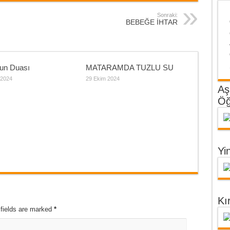
Sonraki:
BEBEĞE İHTAR
un Duası
MATARAMDA TUZLU SU
 2024
29 Ekim 2024
Aş
Öğ
Yi
Kı
 fields are marked
*