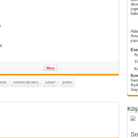
oku
yap
baba
m
Hale
Amas
yazı
a
Eser
A
Y
Kı
Kon
Gen
AKER
OSMAN NEVRES
SANAT
ŞARKI
Aşı
Sayg
Köş
So