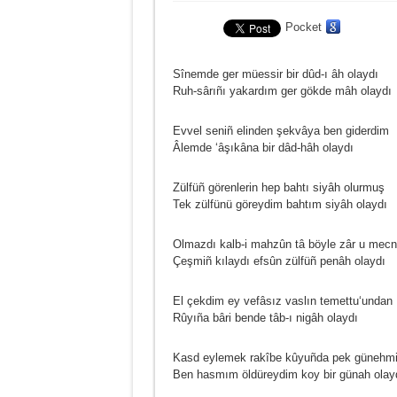
Pocket
Sînemde ger müessir bir dûd-ı âh olaydı
Ruh-sârıñı yakardım ger gökde mâh olaydı
Evvel seniñ elinden şekvâya ben giderdim
Âlemde ‘âşıkâna bir dâd-hâh olaydı
Zülfüñ görenlerin hep bahtı siyâh olurmuş
Tek zülfünü göreydim bahtım siyâh olaydı
Olmazdı kalb-i mahzûn tâ böyle zâr u mec
Çeşmiñ kılaydı efsûn zülfüñ penâh olaydı
El çekdim ey vefâsız vaslın temettu‘undan
Rûyıña bâri bende tâb-ı nigâh olaydı
Kasd eylemek rakîbe kûyuñda pek günehm
Ben hasmım öldüreydim koy bir günah olay