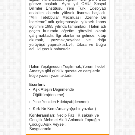
göreve başladı. Aynı yıl OMÜ Sosyal
Bilimler Enstitüsü Yeni Türk Edebiyatı
anabilim dalında yüksek lisansa başladı.
”Milli Tetebbular Mecmuası Üzerine Bir
İnceleme” adlı çalışmasıyla, yüksek lisans
eğitimini 1995 yılında tamamladı. Halen adı
geçen kurumda öğretim görevlisi olarak
çalışmaktadır. İlgi alanlarına gelince; kitap
okumak, yazmak,seyahat ve doğa
yürüyüşü yapmaktır.Evli, Dilara ve Buğra
adlı iki çocuk babasıdır.
Halen Yeşilgiresun,Yeşilırmak,Yorum,Hedef
Amasya gibi günlük gazete ve dergilerde
köşe yazısı yazmaktadır.
Eserleri:
Aşk Ateşin Değirmende
Öğüttüm(deneme)
Yine Yeniden Edebiyat(deneme)
Kırk Bir Kere Amasya(şehir yazıları)
Konferansları:
Necip Fazıl Kısakürk ve
Gençlik,Mehmet Akif'i Anlamak,Toprağın
Çocuğu Aşık Veysel,
Saygılarımla.