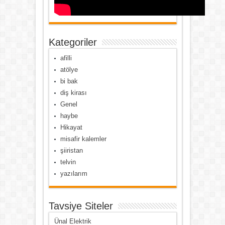
Kategoriler
afilli
atölye
bi bak
diş kirası
Genel
haybe
Hikayat
misafir kalemler
şiiristan
telvin
yazılarım
Tavsiye Siteler
Ünal Elektrik