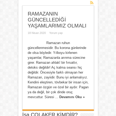
RAMAZANIN
GÜNCELLEDİĞİ
YAŞAMLARIMIZ OLMALI
18 Nisan 2020
Yorum yap
Ramazan ruhun
güncellenmesidir. Bu korona günlerinde
de olsa böyledir. Yılboyu kirlenen
yaşamlar, Ramazanla arınma sürecine
girer. Ramazan ahlakî bir fırsattır,
detoks değildir! Aç kalma seansı hiç
değildir. Öncesiyle farklı olmayan her
Ramazan, zayiidir. Bunu iyi anlamalıyız.
Kendini eleştiren, tövbekar bir insan için,
Ramazan özgün ve özel bir aydır. Pagan
ya da değil, bir çok dinde oruç
mevcuttur. Süresi ...
Devamını Oku »
İsa ÇOLAKER KİMDİR?