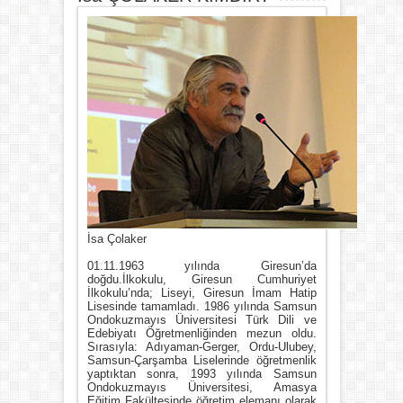
İsa Çolaker
01.11.1963 yılında Giresun’da
doğdu.İlkokulu, Giresun Cumhuriyet
İlkokulu’nda; Liseyi, Giresun İmam Hatip
Lisesinde tamamladı. 1986 yılında Samsun
Ondokuzmayıs Üniversitesi Türk Dili ve
Edebiyatı Öğretmenliğinden mezun oldu.
Sırasıyla: Adıyaman-Gerger, Ordu-Ulubey,
Samsun-Çarşamba Liselerinde öğretmenlik
yaptıktan sonra, 1993 yılında Samsun
Ondokuzmayıs Üniversitesi, Amasya
Eğitim Fakültesinde öğretim elemanı olarak