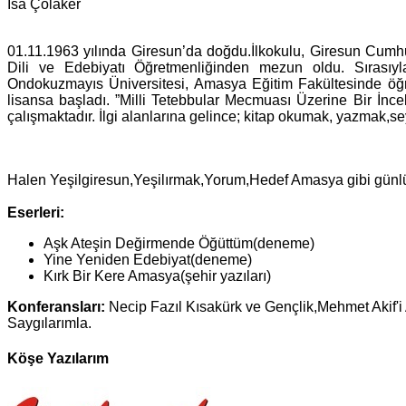
İsa Çolaker
01.11.1963 yılında Giresun’da doğdu.İlkokulu, Giresun Cumh
Dili ve Edebiyatı Öğretmenliğinden mezun oldu. Sırasıy
Ondokuzmayıs Üniversitesi, Amasya Eğitim Fakültesinde öğr
lisansa başladı. ”Milli Tetebbular Mecmuası Üzerine Bir İnc
çalışmaktadır. İlgi alanlarına gelince; kitap okumak, yazmak,s
Halen Yeşilgiresun,Yeşilırmak,Yorum,Hedef Amasya gibi günlü
Eserleri:
Aşk Ateşin Değirmende Öğüttüm(deneme)
Yine Yeniden Edebiyat(deneme)
Kırk Bir Kere Amasya(şehir yazıları)
Konferansları:
Necip Fazıl Kısakürk ve Gençlik,Mehmet Akif'
Saygılarımla.
Köşe Yazılarım