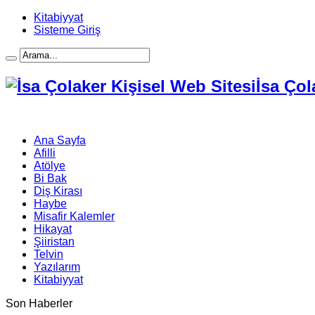
Kitabiyyat
Sisteme Giriş
İsa Çol
Ana Sayfa
Afilli
Atölye
Bi Bak
Diş Kirası
Haybe
Misafir Kalemler
Hikayat
Şiiristan
Telvin
Yazılarım
Kitabiyyat
Son Haberler