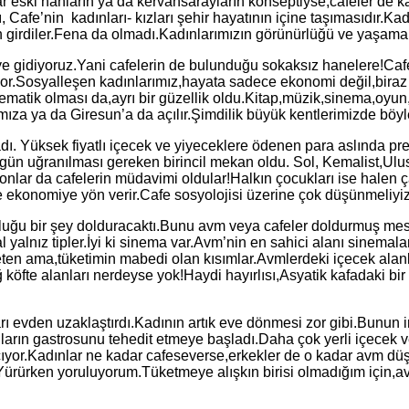
ski hanların ya da kervansarayların konseptiyse,cafeler de ka
fe’nin kadınları- kızları şehir hayatının içine taşımasıdır.Kadı
an girdiler.Fena da olmadı.Kadınlarımızın görünürlüğü ve yaşama k
’ye gidiyoruz.Yani cafelerin de bulunduğu sokaksız hanelere!Caf
yor.Sosyalleşen kadınlarımız,hayata sadece ekonomi değil,biraz
atik olması da,ayrı bir güzellik oldu.Kitap,müzik,sinema,oyun,b
za ya da Giresun’a da açılır.Şimdilik büyük kentlerimizde böyle
dı. Yüksek fiyatlı içecek ve yiyeceklere ödenen para aslında pre
er gün uğranılması gereken birincil mekan oldu. Sol, Kemalist,U
n,onlar da cafelerin müdavimi oldular!Halkın çocukları ise halen ç
e ekonomiye yön verir.Cafe sosyolojisi üzerine çok düşünmeliyiz
şluğu bir şey dolduracaktı.Bunu avm veya cafeler doldurmuş mese
yalnız tipler.İyi ki sinema var.Avm’nin en sahici alanı sinemal
eten ama,tüketimin mabedi olan kısımlar.Avmlerdeki içecek alanlar
köfte alanları nerdeyse yok!Haydi hayırlısı,Asyatik kafadaki bir 
arı evden uzaklaştırdı.Kadının artık eve dönmesi zor gibi.Bunu
onların gastrosunu tehedit etmeye başladı.Daha çok yerli içecek
çıyor.Kadınlar ne kadar cafeseverse,erkekler de o kadar avm dü
um.Yürürken yoruluyorum.Tüketmeye alışkın birisi olmadığım içi