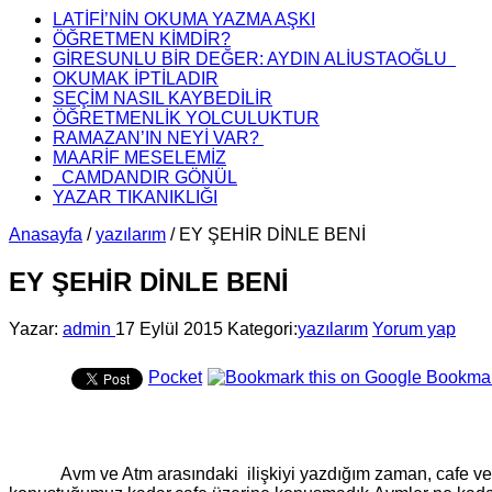
LATİFİ’NİN OKUMA YAZMA AŞKI
ÖĞRETMEN KİMDİR?
GİRESUNLU BİR DEĞER: AYDIN ALİUSTAOĞLU
OKUMAK İPTİLADIR
SEÇİM NASIL KAYBEDİLİR
ÖĞRETMENLİK YOLCULUKTUR
RAMAZAN’IN NEYİ VAR?
MAARİF MESELEMİZ
CAMDANDIR GÖNÜL
YAZAR TIKANIKLIĞI
Anasayfa
/
yazılarım
/
EY ŞEHİR DİNLE BENİ
EY ŞEHİR DİNLE BENİ
Yazar:
admin
17 Eylül 2015
Kategori:
yazılarım
Yorum yap
Pocket
Avm ve Atm arasındaki ilişkiyi yazdığım zaman, cafe ve avm 