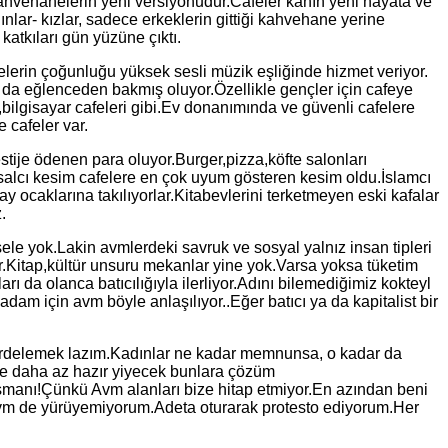
hvehanelerin yeni versiyonudur.Cafeler kanın yeni hayata ve
nlar- kızlar, sadece erkeklerin gittiği kahvehane yerine
atkıları gün yüzüne çıktı.
elerin çoğunluğu yüksek sesli müzik eşliğinde hizmet veriyor.
 da eğlenceden bakmış oluyor.Özellikle gençler için cafeye
ilgisayar cafeleri gibi.Ev donanımında ve güvenli cafelere
 cafeler var.
stije ödenen para oluyor.Burger,pizza,köfte salonları
lusalcı kesim cafelere en çok uyum gösteren kesim oldu.İslamcı
ay ocaklarına takılıyorlar.Kitabevlerini terketmeyen eski kafalar
.
le yok.Lakin avmlerdeki savruk ve sosyal yalnız insan tipleri
ar.Kitap,kültür unsuru mekanlar yine yok.Varsa yoksa tüketim
ı da olanca batıcılığıyla ilerliyor.Adını bilemediğimiz kokteyl
adam için avm böyle anlaşılıyor..Eğer batıcı ya da kapitalist bir
n irdelemek lazım.Kadınlar ne kadar memnunsa, o kadar da
 ve daha az hazır yiyecek bunlara çözüm
şmanı!Çünkü Avm alanları bize hitap etmiyor.En azından beni
n,avm de yürüyemiyorum.Adeta oturarak protesto ediyorum.Her