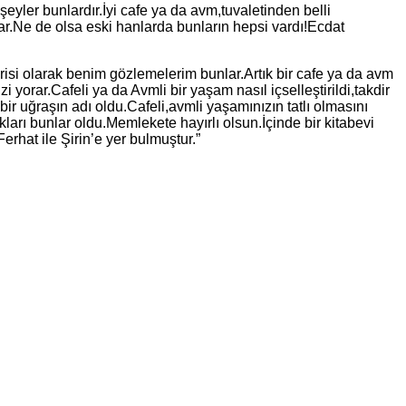
yler bunlardır.İyi cafe ya da avm,tuvaletinden belli
ar.Ne de olsa eski hanlarda bunların hepsi vardı!Ecdat
irisi olarak benim gözlemelerim bunlar.Artık bir cafe ya da avm
 yorar.Cafeli ya da Avmli bir yaşam nasıl içselleştirildi,takdir
r uğraşın adı oldu.Cafeli,avmli yaşamınızın tatlı olmasını
ları bunlar oldu.Memlekete hayırlı olsun.İçinde bir kitabevi
rhat ile Şirin’e yer bulmuştur.”