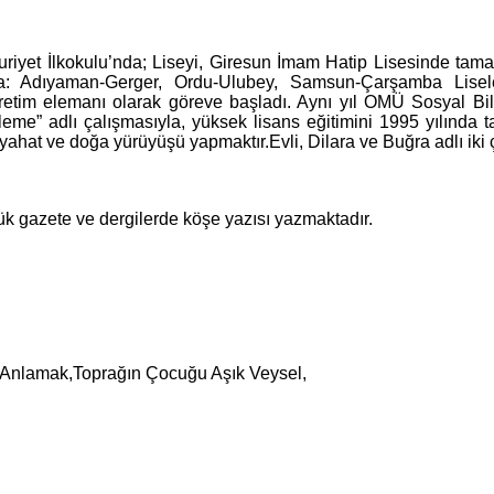
uriyet İlkokulu’nda; Liseyi, Giresun İmam Hatip Lisesinde ta
la: Adıyaman-Gerger, Ordu-Ulubey, Samsun-Çarşamba Lisel
etim elemanı olarak göreve başladı. Aynı yıl OMÜ Sosyal Bili
eleme” adlı çalışmasıyla, yüksek lisans eğitimini 1995 yılında
eyahat ve doğa yürüyüşü yapmaktır.Evli, Dilara ve Buğra adlı iki 
k gazete ve dergilerde köşe yazısı yazmaktadır.
i Anlamak,Toprağın Çocuğu Aşık Veysel,