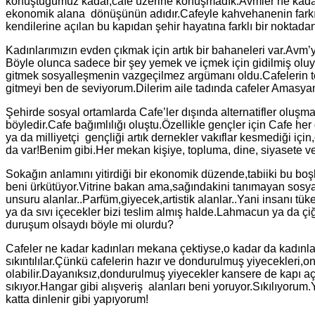
konuştuğumuz kadar,cafe üzerine konuşmadık.Avmler ne kadar e
ekonomik alana dönüşünün adıdır.Cafeyle kahvehanenin farkı, Ca
kendilerine açılan bu kapıdan şehir hayatına farklı bir noktad
Kadınlarımızın evden çıkmak için artık bir bahaneleri var.Avm
Böyle olunca sadece bir şey yemek ve içmek için gidilmiş olu
gitmek sosyalleşmenin vazgeçilmez argümanı oldu.Cafelerin tem
gitmeyi ben de seviyorum.Dilerim aile tadında cafeler Amasyamı
Şehirde sosyal ortamlarda Cafe’ler dışında alternatifler oluşma
böyledir.Cafe bağımlılığı oluştu.Özellikle gençler için Cafe h
ya da milliyetçi gençliği artık dernekler vakıflar kesmediği içi
da var!Benim gibi.Her mekan kişiye, topluma, dine, siyasete v
Sokağın anlamını yitirdiği bir ekonomik düzende,tabiiki bu bo
beni ürkütüyor.Vitrine bakan ama,sağındakini tanımayan sosyal 
unsuru alanlar..Parfüm,giyecek,artistik alanlar..Yani insanı tük
ya da sıvı içecekler bizi teslim almış halde.Lahmacun ya da çiğ 
duruşum olsaydı böyle mi olurdu?
Cafeler ne kadar kadınları mekana çektiyse,o kadar da kadınl
sıkıntılılar.Çünkü cafelerin hazır ve dondurulmuş yiyecekleri,
olabilir.Dayanıksız,dondurulmuş yiyecekler kansere de kapı a
sıkıyor.Hangar gibi alışveriş alanları beni yoruyor.Sıkılıyor
katta dinlenir gibi yapıyorum!