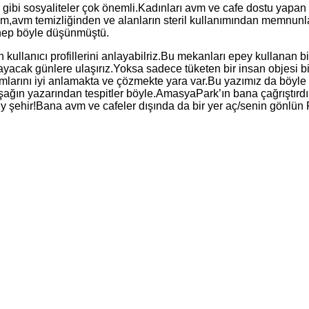
ibi sosyaliteler çok önemli.Kadınları avm ve cafe dostu yapan şe
rım,avm temizliğinden ve alanların steril kullanımından memnunl
 hep böyle düşünmüştü.
 kullanıcı profillerini anlayabilriz.Bu mekanları epey kullanan b
ayacak günlere ulaşırız.Yoksa sadece tüketen bir insan objesi bizi
larını iyi anlamakta ve çözmekte yara var.Bu yazımız da böyle bi
uşağın yazarından tespitler böyle.AmasyaPark’ın bana çağrıştırdık
y şehir!Bana avm ve cafeler dışında da bir yer aç/senin gönlün Fe