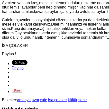
Avmlere yapılan kreş,mescit,dinlenme odaları,emzirme odaları g
olur.Temiz lavabolar beni hep dinlendirmiştir.Kadınlar da sanı
hanları,hamamları,kevansarayları,çarşı ya da avlulu sarayları
Cafelerin,avmlerin sosyolojsini çözersek;kadın ya da erkeklerin
meselesiyle karşı karşıyayız.Dilerim insanımızı ve ilgilerini anl
sizin.Karşı duramayacağımız alışkanlıkları veya mekan kullanım
dilerim!Çay ocaklarına veda etmiş,kitabevlerini terletmiş bir k
olsa da iyi olurdu hani!Bir temenni cümlesiyle sonlandıralım:”E
İSA ÇOLAKER
Paylaş !
Paylaş
Etiketler:
amasya
avm
cafe
isa çolaker
kültür
şehir