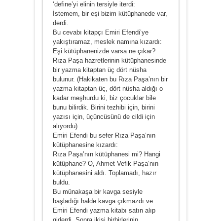
‘define’yi elinin tersiyle iterdi:
İstemem, bir eşi bizim kütüphanede var,
derdi.
Bu cevabı kitapçı Emiri Efendi’ye
yakıştıramaz, meslek namına kızardı:
Eşi kütüphanenizde varsa ne çıkar?
Rıza Paşa hazretlerinin kütüphanesinde
bir yazma kitaptan üç dört nüsha
bulunur. (Hakikaten bu Rıza Paşa’nın bir
yazma kitaptan üç, dört nüsha aldığı o
kadar meşhurdu ki, biz çocuklar bile
bunu bilirdik. Birini tezhibi için, birini
yazısı için, üçüncüsünü de cildi için
alıyordu)
Emiri Efendi bu sefer Rıza Paşa’nın
kütüphanesine kızardı:
Rıza Paşa’nın kütüphanesi mi? Hangi
kütüphane? O, Ahmet Vefik Paşa’nın
kütüphanesini aldı. Toplamadı, hazır
buldu.
Bu münakaşa bir kavga sesiyle
başladığı halde kavga çıkmazdı ve
Emiri Efendi yazma kitabı satın alıp
giderdi. Sonra ikisi birbirlerinin