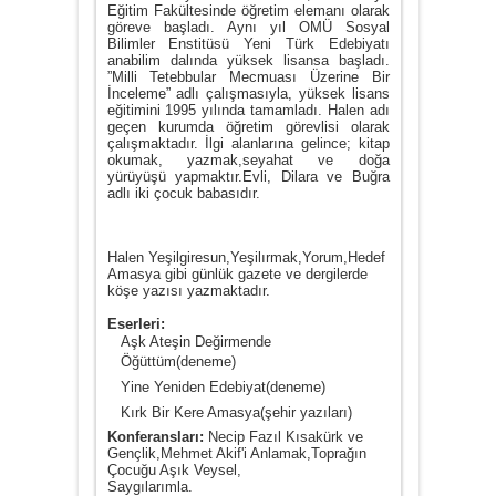
Eğitim Fakültesinde öğretim elemanı olarak
göreve başladı. Aynı yıl OMÜ Sosyal
Bilimler Enstitüsü Yeni Türk Edebiyatı
anabilim dalında yüksek lisansa başladı.
”Milli Tetebbular Mecmuası Üzerine Bir
İnceleme” adlı çalışmasıyla, yüksek lisans
eğitimini 1995 yılında tamamladı. Halen adı
geçen kurumda öğretim görevlisi olarak
çalışmaktadır. İlgi alanlarına gelince; kitap
okumak, yazmak,seyahat ve doğa
yürüyüşü yapmaktır.Evli, Dilara ve Buğra
adlı iki çocuk babasıdır.
Halen Yeşilgiresun,Yeşilırmak,Yorum,Hedef
Amasya gibi günlük gazete ve dergilerde
köşe yazısı yazmaktadır.
Eserleri:
Aşk Ateşin Değirmende
Öğüttüm(deneme)
Yine Yeniden Edebiyat(deneme)
Kırk Bir Kere Amasya(şehir yazıları)
Konferansları:
Necip Fazıl Kısakürk ve
Gençlik,Mehmet Akif'i Anlamak,Toprağın
Çocuğu Aşık Veysel,
Saygılarımla.