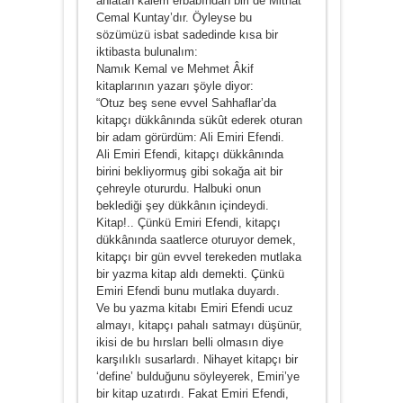
anlatan kalem erbabından biri de Mithat
Cemal Kuntay’dır. Öyleyse bu
sözümüzü isbat sadedinde kısa bir
iktibasta bulunalım:
Namık Kemal ve Mehmet Âkif
kitaplarının yazarı şöyle diyor:
“Otuz beş sene evvel Sahhaflar’da
kitapçı dükkânında sükût ederek oturan
bir adam görürdüm: Ali Emiri Efendi.
Ali Emiri Efendi, kitapçı dükkânında
birini bekliyormuş gibi sokağa ait bir
çehreyle otururdu. Halbuki onun
beklediği şey dükkânın içindeydi.
Kitap!.. Çünkü Emiri Efendi, kitapçı
dükkânında saatlerce oturuyor demek,
kitapçı bir gün evvel terekeden mutlaka
bir yazma kitap aldı demekti. Çünkü
Emiri Efendi bunu mutlaka duyardı.
Ve bu yazma kitabı Emiri Efendi ucuz
almayı, kitapçı pahalı satmayı düşünür,
ikisi de bu hırsları belli olmasın diye
karşılıklı susarlardı. Nihayet kitapçı bir
‘define’ bulduğunu söyleyerek, Emiri’ye
bir kitap uzatırdı. Fakat Emiri Efendi,