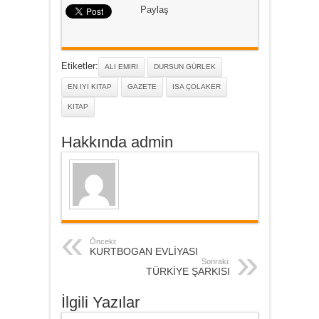
Paylaş
Etiketler:
ALI EMIRI
DURSUN GÜRLEK
EN IYI KITAP
GAZETE
ISA ÇOLAKER
KITAP
Hakkında admin
Önceki:
KURTBOGAN EVLİYASI
Sonraki:
TÜRKİYE ŞARKISI
İlgili Yazılar