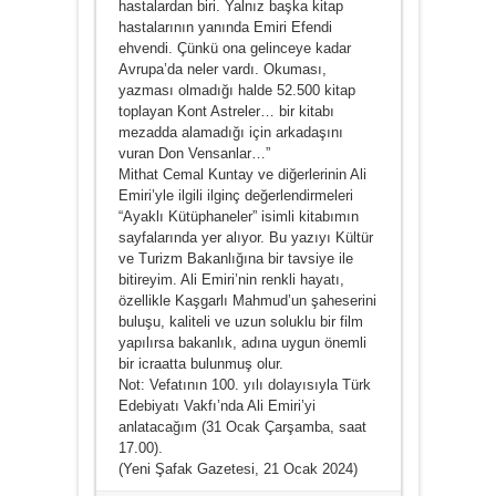
hastalardan biri. Yalnız başka kitap
hastalarının yanında Emiri Efendi
ehvendi. Çünkü ona gelinceye kadar
Avrupa’da neler vardı. Okuması,
yazması olmadığı halde 52.500 kitap
toplayan Kont Astreler… bir kitabı
mezadda alamadığı için arkadaşını
vuran Don Vensanlar…”
Mithat Cemal Kuntay ve diğerlerinin Ali
Emiri’yle ilgili ilginç değerlendirmeleri
“Ayaklı Kütüphaneler” isimli kitabımın
sayfalarında yer alıyor. Bu yazıyı Kültür
ve Turizm Bakanlığına bir tavsiye ile
bitireyim. Ali Emiri’nin renkli hayatı,
özellikle Kaşgarlı Mahmud’un şaheserini
buluşu, kaliteli ve uzun soluklu bir film
yapılırsa bakanlık, adına uygun önemli
bir icraatta bulunmuş olur.
Not: Vefatının 100. yılı dolayısıyla Türk
Edebiyatı Vakfı’nda Ali Emiri’yi
anlatacağım (31 Ocak Çarşamba, saat
17.00).
(Yeni Şafak Gazetesi, 21 Ocak 2024)