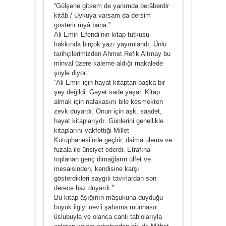
“Gülşene gitsem de yanımda berâberdir
kitâb / Uykuya varsam da dersim
gösterir rüyâ bana.”
Ali Emiri Efendi’nin kitap tutkusu
hakkında birçok yazı yayımlandı. Ünlü
tarihçilerimizden Ahmet Refik Altınay bu
minval üzere kaleme aldığı makalede
şöyle diyor:
“Ali Emiri için hayat kitaptan başka bir
şey değildi. Gayet sade yaşar. Kitap
almak için nafakasını bile kesmekten
zevk duyardı. Onun için aşk, saadet,
hayat kitaplarıydı. Günlerini genellikle
kitaplarını vakfettiği Millet
Kütüphanesi’nde geçirir, daima ulema ve
fuzala ile ünsiyet ederdi. Etrafına
toplanan genç dimağların ülfet ve
mesaisinden, kendisine karşı
gösterdikleri saygılı tavırlardan son
derece haz duyardı.”
Bu kitap âşığının mâşukuna duyduğu
büyük ilgiyi nev’i şahsına münhasır
üslubuyla ve olanca canlı tablolarıyla