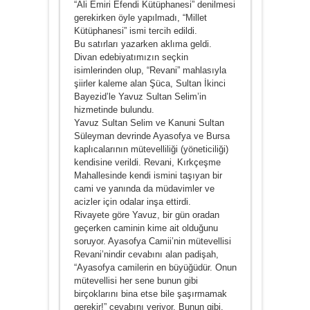
“Ali Emiri Efendi Kütüphanesi” denilmesi
gerekirken öyle yapılmadı, “Millet
Kütüphanesi” ismi tercih edildi.
Bu satırları yazarken aklıma geldi.
Divan edebiyatımızın seçkin
isimlerinden olup, “Revani” mahlasıyla
şiirler kaleme alan Şüca, Sultan İkinci
Bayezid’le Yavuz Sultan Selim’in
hizmetinde bulundu.
Yavuz Sultan Selim ve Kanuni Sultan
Süleyman devrinde Ayasofya ve Bursa
kaplıcalarının mütevelliliği (yöneticiliği)
kendisine verildi. Revani, Kırkçeşme
Mahallesinde kendi ismini taşıyan bir
cami ve yanında da müdavimler ve
acizler için odalar inşa ettirdi.
Rivayete göre Yavuz, bir gün oradan
geçerken caminin kime ait olduğunu
soruyor. Ayasofya Camii’nin mütevellisi
Revani’nindir cevabını alan padişah,
“Ayasofya camilerin en büyüğüdür. Onun
mütevellisi her sene bunun gibi
birçoklarını bina etse bile şaşırmamak
gerekir!” cevabını veriyor. Bunun gibi,