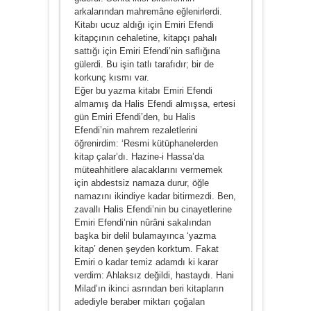
arkalarından mahremâne eğlenirlerdi.
Kitabı ucuz aldığı için Emiri Efendi
kitapçının cehaletine, kitapçı pahalı
sattığı için Emiri Efendi’nin saflığına
gülerdi. Bu işin tatlı tarafıdır; bir de
korkunç kısmı var.
Eğer bu yazma kitabı Emiri Efendi
almamış da Halis Efendi almışsa, ertesi
gün Emiri Efendi’den, bu Halis
Efendi’nin mahrem rezaletlerini
öğrenirdim: ‘Resmi kütüphanelerden
kitap çalar’dı. Hazine-i Hassa’da
müteahhitlere alacaklarını vermemek
için abdestsiz namaza durur, öğle
namazını ikindiye kadar bitirmezdi. Ben,
zavallı Halis Efendi’nin bu cinayetlerine
Emiri Efendi’nin nûrâni sakalından
başka bir delil bulamayınca ‘yazma
kitap’ denen şeyden korktum. Fakat
Emiri o kadar temiz adamdı ki karar
verdim: Ahlaksız değildi, hastaydı. Hani
Milad’ın ikinci asrından beri kitapların
adediyle beraber miktarı çoğalan