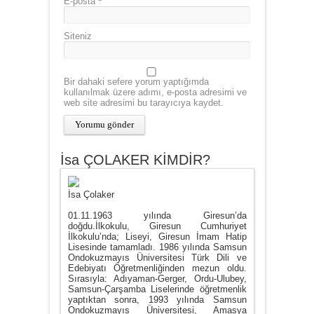
E-posta
*
Siteniz
Bir dahaki sefere yorum yaptığımda
kullanılmak üzere adımı, e-posta adresimi ve
web site adresimi bu tarayıcıya kaydet.
İsa ÇOLAKER KİMDİR?
İsa Çolaker
01.11.1963 yılında Giresun’da
doğdu.İlkokulu, Giresun Cumhuriyet
İlkokulu’nda; Liseyi, Giresun İmam Hatip
Lisesinde tamamladı. 1986 yılında Samsun
Ondokuzmayıs Üniversitesi Türk Dili ve
Edebiyatı Öğretmenliğinden mezun oldu.
Sırasıyla: Adıyaman-Gerger, Ordu-Ulubey,
Samsun-Çarşamba Liselerinde öğretmenlik
yaptıktan sonra, 1993 yılında Samsun
Ondokuzmayıs Üniversitesi, Amasya