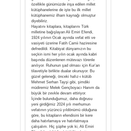
özellikle günümüzde inşa edilen millet
kütüphanelerine de işte bu ilk millet
kütüphanemiz ilham kaynağı olmuştur
diyebiliriz.
Hayatını kitaplara, kitaplarını Türk
milletine bağışlayan Ali Emiri Efendi,
1924 yılının Ocak ayında vefat etti ve
vasiyeti üzerine Fatih Camii haziresine
defnedildi. Kitabiyat dünyamızın bu
seçkin ismi her yılın ocak ayında kabri
başında düzenlenen mütevazı törenle
anılıyor. Ruhunun şad olması için Kur’an
tilavetiyle birlikte dualar okunuyor. Bu
güzel geleneği, önceki hafız-ı kütüb
Mehmet Serhan Tayşi gibi, şimdiki
müdiremiz Melek Gençboyacı Hanım da
büyük bir zevkle devam ettiriyor.
İçinde bulunduğumuz, daha doğrusu
yeni girdiğimiz 2024 yılı merhumun
vefatının yüzüncü yıldönümü olduğuna
göre, bu kitapların efendisini bir kere
daha hatırlamaya ve hatırlatmaya
çalışalım. Hiç şüphe yok ki, Ali Emiri