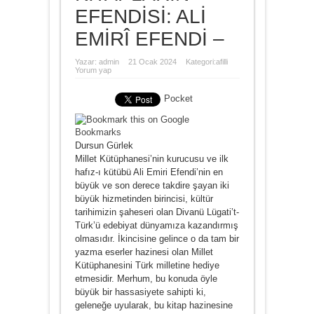
EFENDİSİ: ALİ
EMİRÎ EFENDİ –
Yazar:
admin
21 Ocak 2024
Kategori:
afilli
Yorum yap
Pocket
Dursun Gürlek
Millet Kütüphanesi’nin kurucusu ve ilk
hafız-ı kütübü Ali Emiri Efendi’nin en
büyük ve son derece takdire şayan iki
büyük hizmetinden birincisi, kültür
tarihimizin şaheseri olan Divanü Lügati’t-
Türk’ü edebiyat dünyamıza kazandırmış
olmasıdır. İkincisine gelince o da tam bir
yazma eserler hazinesi olan Millet
Kütüphanesini Türk milletine hediye
etmesidir. Merhum, bu konuda öyle
büyük bir hassasiyete sahipti ki,
geleneğe uyularak, bu kitap hazinesine