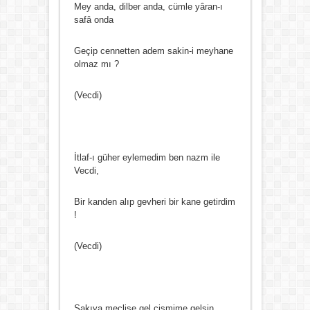
Mey anda, dilber anda, cümle yâran-ı
safâ onda
Geçip cennetten adem sakin-i meyhane
olmaz mı ?
(Vecdi)
İtlaf-ı güher eylemedim ben nazm ile
Vecdi,
Bir kanden alıp gevheri bir kane getirdim
!
(Vecdi)
Sakıya meclise gel cismime gelsin