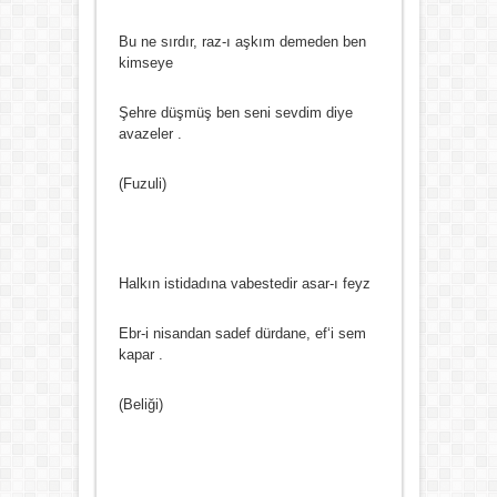
Bu ne sırdır, raz-ı aşkım demeden ben
kimseye
Şehre düşmüş ben seni sevdim diye
avazeler .
(Fuzuli)
Halkın istidadına vabestedir asar-ı feyz
Ebr-i nisandan sadef dürdane, ef‘i sem
kapar .
(Beliği)