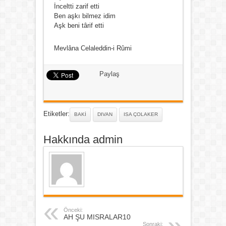
İnceltti zarif etti
Ben aşkı bilmez idim
Aşk beni târif etti
Mevlâna Celaleddin-i Rûmi
Paylaş
Etiketler:
BAKİ
DIVAN
ISA ÇOLAKER
Hakkında admin
Önceki:
AH ŞU MISRALAR10
Sonraki: