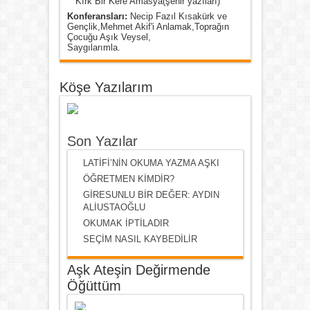
Kırk Bir Kere Amasya(şehir yazıları)
Konferansları:
Necip Fazıl Kısakürk ve
Gençlik,Mehmet Akif'i Anlamak,Toprağın
Çocuğu Aşık Veysel,
Saygılarımla.
Köşe Yazılarım
Son Yazılar
LATİFİ’NİN OKUMA YAZMA AŞKI
ÖĞRETMEN KİMDİR?
GİRESUNLU BİR DEĞER: AYDIN
ALİUSTAOĞLU
OKUMAK İPTİLADIR
SEÇİM NASIL KAYBEDİLİR
Aşk Ateşin Değirmende
Öğüttüm