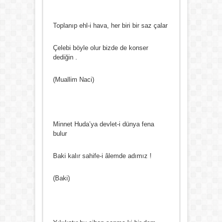
Toplanıp ehl-i hava, her biri bir saz çalar
Çelebi böyle olur bizde de konser
dediğin .
(Muallim Naci)
Minnet Huda’ya devlet-i dünya fena
bulur
Baki kalır sahife-i âlemde adımız !
(Baki)