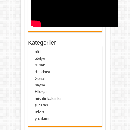
Kategoriler
afilli
atölye
bi bak
diş kirası
Genel
haybe
Hikayat
misafir kalemler
şiiristan
telvin
yazılarım