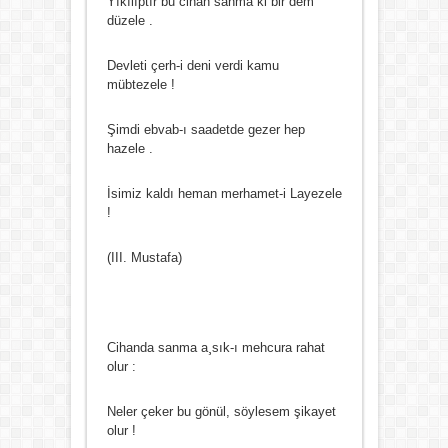
Yıkılıptır bu cihan sanma ki bir dem
düzele .
Devleti çerh-i deni verdi kamu
mübtezele !
Şimdi ebvab-ı saadetde gezer hep
hazele .
İsimiz kaldı heman merhamet-i Layezele
!
(III. Mustafa)
Cihanda sanma a¸sık-ı mehcura rahat
olur :
Neler çeker bu gönül, söylesem şikayet
olur !