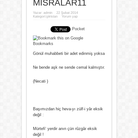
MISRALAR11
Yazar:
admin
22 Şubat 2014
Kategori:
şiiristan
Yorum yap
Pocket
Gönül muhabbeti bir adet edinmiş yoksa
Ne bende aşk ne sende cemal kalmıştır.
(Necati )
Başımızdan hiç heva-yı zülf-i yâr eksik
değil :
Mürtefi‘ yerdir anın çün rûzgâr eksik
değil !