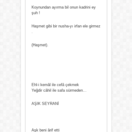
Koynundan ayırma bil onun kadrini ey
şuh !
Haşmet gibi bir nusha-yı irfan ele girmez
.
(Haşmet).
Ehl-i kemâl ile cefâ çekmek
Yeğdir câhil ile safa sürmeden…
AŞIK SEYRANİ
Aşk beni ârif etti