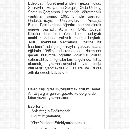
Edebiyatı Öğretmenliğinden mezun oldu.
Sırasıyla: Adıyaman-Gerger, Ordu-Ulubey,
Samsun-Çarşamba Liselerinde öğretmenlik
yaptıktan sonra, 1993 yılında Samsun
Ondokuzmayıs Üniversitesi, Amasya
Eğitim Fakültesinde öğretim elemanı olarak
göreve başladı. Aynı yıl OMÜ Sosyal
Bilimler Enstitüsü Yeni Türk Edebiyatı
anabilim dalında yüksek lisansa başladı.
”Milli Tetebbular Mecmuası Üzerine Bir
İnceleme” adlı çalışmasıyla, yüksek lisans
eğitimini 1995 yılında tamamladı. Halen adı
geçen kurumda öğretim görevlisi olarak
çalışmaktadır. İlgi alanlarına gelince; kitap
okumak, yazmak,seyahat ve doğa
yürüyüşü yapmaktır.Evli, Dilara ve Buğra
adlı iki çocuk babasıdır.
Halen Yeşilgiresun,Yeşilırmak,Yorum,Hedef
Amasya gibi günlük gazete ve dergilerde
köşe yazısı yazmaktadır.
Eserleri:
Aşk Ateşin Değirmende
Öğüttüm(deneme)
Yine Yeniden Edebiyat(deneme)