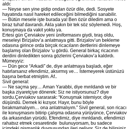
aldı:
— Neyse sen yine gidip ondan özür dile, dedi. Sosyete
hayatında nasıl hareket edileceğini bilmediğini sanabilir.
— Bütün mesele işte burada ya! Ben özür diledim ama o
biraz tuhaf davrandı. Akla yakın bir tek söz söylemedi. Hoş,
konuşmaya da vakit yoktu ya.
Ertesi gün Çerviakov yeni üniformasını giydi, tıraş oldu,
meseleyi Brizjalov’a anlatmaya gitti. Brizjalov’un bekleme
odasına girince orda birçok ricacıların dertlerini dinlemeye
başlamış olan Brizjalov ‘u gördü. General birkaç ricacının
derdini dinledikten sonra gözlerini Çerviakov’a kaldırdı.
Mümeyyiz:
— Dün gece “Arkadi” de, diye anlatmaya başladı, eğer
hatırlarsanız efendimiz, aksırmış ve… İstemeyerek üstünüzü
başına berbat etmiştim. Af..
Sivil general:
— Ne saçma şey… Aman Yarabbi, diye mırıldandı ve bir
başka ziyaretçiye dönerek: Siz ne istiyorsunuz? diye
sordu.Çerviakov sarararak: “Konuşmak istemiyor, diye
düşündü. Demek ki kızıyor. Hayır, bunu böyle
bırakmamalıyım… ona anlatmalıyım.” Sivil general, son ricacı
ile konuşmasını bitirip çalışma odasına yürüyünce, Çerviakov
da arkasından yürüdü. Efendimiz, diye mırıldandı, efendimizi
rahatsız etmek cesaretinde bulunuyorsam, bu sadece
içimdeki pişmanlık duygusundan ileri geliyor. Siz de bilirsiniz