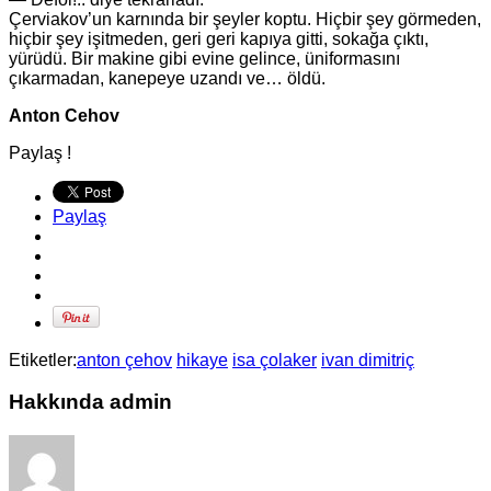
Çerviakov’un karnında bir şeyler koptu. Hiçbir şey görmeden,
hiçbir şey işitmeden, geri geri kapıya gitti, sokağa çıktı,
yürüdü. Bir makine gibi evine gelince, üniformasını
çıkarmadan, kanepeye uzandı ve… öldü.
Anton Cehov
Paylaş !
Paylaş
Etiketler:
anton çehov
hikaye
isa çolaker
ivan dimitriç
Hakkında admin