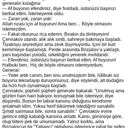
generalin kulağına:
— Af buyurun efendimiz, diye fısıldadı, üstünüzü başınızı
berbat ettim. İstemeyerek oldu.
— Zararı yok, zararı yok!
Allah rızası için af buyurun! Ama ben… Böyle olmasını
istemezdim.
— Fakat oturunuz rica ederim. Bırakın da dinleyeyim!
Çerviakov utandı, alık alık sırıttı, sahneye bakmaya başladı.
Tiyatroyu seyrediyor ama zevk duymuyordu. İçini bir kurt
kemirmeye başlamıştı. Perde arasında Brizjalov’a yaklaştı,
yanı başından yürüdü, ürkekliğini yenerek mırıldandı:
— Efendimiz, üstünüzü başınızı berbat ettim. Af buyurun!
Halbuki ben.. Hiç de böyle olmasını istemiyordum.
General:
— Yeter artık canım, ben onu unutmuştum bile, hâlbuki siz
boyuna tekrarlayıp duruyorsunuz, diye söylendi, alt dudağını
da hızlı hızlı oynatmaya başladı.
Çerviakov, şüpheli şüpheli generale bakarak: “Unutmuş ama
gözleri hain hain bakıyor, konuşmak bile istemiyor, diye
düşündü. Bunun bir tabiat kanunu olduğunu kendisine
anlatmalı idim. Yoksa herif tükürmek istediğimi sanabilir.
Şimdi sanmasa bile, sonra sanabilir.” Çerviakov evine
gelince ettiği kabalığı karısına anlattı. Karısı, görünüşe göre,
olup biteni pek de umursamadı. Yalnız korktu, ama
Brizjalov’un bir “Yabancı” olduğunu öğrenince rahat bir nefes