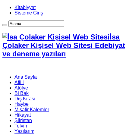
Kitabiyyat
Sisteme Giriş
İsa
Çolaker Kişisel Web Sitesi Edebiyat
ve deneme yazıları
Ana Sayfa
Afilli
Atölye
Bi Bak
Diş Kirası
Haybe
Misafir Kalemler
Hikayat
Şiiristan
Telvin
Yazılarım