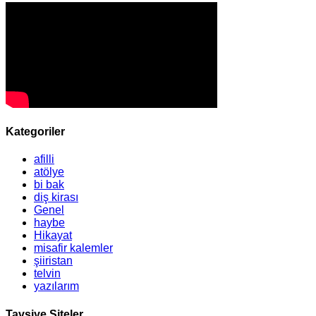
Kategoriler
afilli
atölye
bi bak
diş kirası
Genel
haybe
Hikayat
misafir kalemler
şiiristan
telvin
yazılarım
Tavsiye Siteler