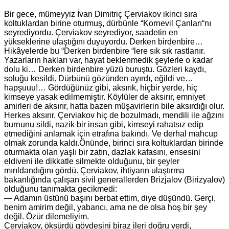
Bir gece, mümeyyiz İvan Dimitriç Çerviakov ikinci sıra
koltuklardan birine oturmuş, dürbünle “Kornevil Çanları“nı
seyrediyordu. Çerviakov seyrediyor, saadetin en
yükseklerine ulaştığını duyuyordu. Derken birdenbire…
Hikâyelerde bu “Derken birdenbire “lere sık sık rastlanır.
Yazarların hakları var, hayat beklenmedik şeylerle o kadar
dolu ki… Derken birdenbire yüzü buruştu. Gözleri kaydı,
soluğu kesildi. Dürbünü gözünden ayırdı, eğildi ve…
hapşuuu!… Gördüğünüz gibi, aksırık, hiçbir yerde, hiç
kimseye yasak edilmemiştir. Köylüler de aksırır, emniyet
amirleri de aksırır, hatta bazen müşavirlerin bile aksırdığı olur.
Herkes aksırır. Çerviakov hiç de bozulmadı, mendili ile ağzını
burnunu sildi, nazik bir insan gibi, kimseyi rahatsız edip
etmediğini anlamak için etrafına bakındı. Ve derhal mahcup
olmak zorunda kaldı.Önünde, birinci sıra koltuklardan birinde
oturmakta olan yaşlı bir zatın, dazlak kafasını, ensesini
eldiveni ile dikkatle silmekte olduğunu, bir şeyler
mırıldandığını gördü. Çerviakov, ihtiyarın ulaştırma
bakanlığında çalışan sivil generallerden Brizjalov (Birizyalov)
olduğunu tanımakta gecikmedi:
— Adamın üstünü başını berbat ettim, diye düşündü. Gerçi,
benim amirim değil, yabancı, ama ne de olsa hoş bir şey
değil. Özür dilemeliyim.
Çerviakov, öksürdü gövdesini biraz ileri doğru verdi,