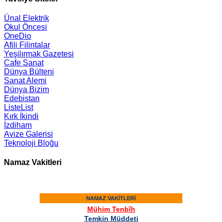
Ünal Elektrik
Okul Öncesi
OneDio
Afili Filintalar
Yeşilırmak Gazetesi
Cafe Sanat
Dünya Bülteni
Sanat Alemi
Dünya Bizim
Edebistan
ListeList
Kırk İkindi
İzdiham
Avize Galerisi
Teknoloji Bloğu
Namaz Vakitleri