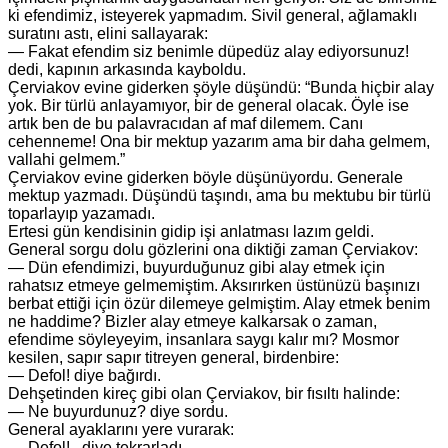
ki efendimiz, isteyerek yapmadım. Sivil general, ağlamaklı
suratını astı, elini sallayarak:
— Fakat efendim siz benimle düpedüz alay ediyorsunuz!
dedi, kapının arkasında kayboldu.
Çerviakov evine giderken şöyle düşündü: “Bunda hiçbir alay
yok. Bir türlü anlayamıyor, bir de general olacak. Öyle ise
artık ben de bu palavracıdan af maf dilemem. Canı
cehenneme! Ona bir mektup yazarım ama bir daha gelmem,
vallahi gelmem.”
Çerviakov evine giderken böyle düşünüyordu. Generale
mektup yazmadı. Düşündü taşındı, ama bu mektubu bir türlü
toparlayıp yazamadı.
Ertesi gün kendisinin gidip işi anlatması lazım geldi.
General sorgu dolu gözlerini ona diktiği zaman Çerviakov:
— Dün efendimizi, buyurduğunuz gibi alay etmek için
rahatsız etmeye gelmemiştim. Aksırırken üstünüzü başınızı
berbat ettiği için özür dilemeye gelmiştim. Alay etmek benim
ne haddime? Bizler alay etmeye kalkarsak o zaman,
efendime söyleyeyim, insanlara saygı kalır mı? Mosmor
kesilen, sapır sapır titreyen general, birdenbire:
— Defol! diye bağırdı.
Dehşetinden kireç gibi olan Çerviakov, bir fısıltı halinde:
— Ne buyurdunuz? diye sordu.
General ayaklarını yere vurarak:
— Defol!.. diye tekrarladı.