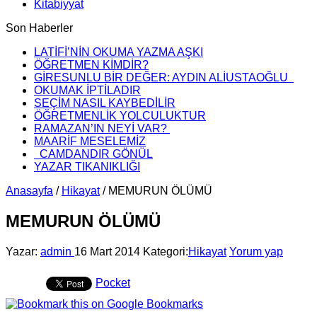
Kitabiyyat
Son Haberler
LATİFİ’NİN OKUMA YAZMA AŞKI
ÖĞRETMEN KİMDİR?
GİRESUNLU BİR DEĞER: AYDIN ALİUSTAOĞLU
OKUMAK İPTİLADIR
SEÇİM NASIL KAYBEDİLİR
ÖĞRETMENLİK YOLCULUKTUR
RAMAZAN’IN NEYİ VAR?
MAARİF MESELEMİZ
CAMDANDIR GÖNÜL
YAZAR TIKANIKLIĞI
Anasayfa
/
Hikayat
/
MEMURUN ÖLÜMÜ
MEMURUN ÖLÜMÜ
Yazar:
admin
16 Mart 2014
Kategori:
Hikayat
Yorum yap
Pocket