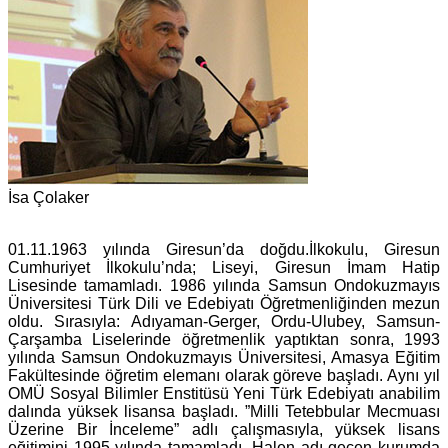
İsa Çolaker
01.11.1963 yılında Giresun’da doğdu.İlkokulu, Giresun
Cumhuriyet İlkokulu’nda; Liseyi, Giresun İmam Hatip
Lisesinde tamamladı. 1986 yılında Samsun Ondokuzmayıs
Üniversitesi Türk Dili ve Edebiyatı Öğretmenliğinden mezun
oldu. Sırasıyla: Adıyaman-Gerger, Ordu-Ulubey, Samsun-
Çarşamba Liselerinde öğretmenlik yaptıktan sonra, 1993
yılında Samsun Ondokuzmayıs Üniversitesi, Amasya Eğitim
Fakültesinde öğretim elemanı olarak göreve başladı. Aynı yıl
OMÜ Sosyal Bilimler Enstitüsü Yeni Türk Edebiyatı anabilim
dalında yüksek lisansa başladı. ”Milli Tetebbular Mecmuası
Üzerine Bir İnceleme” adlı çalışmasıyla, yüksek lisans
eğitimini 1995 yılında tamamladı. Halen adı geçen kurumda