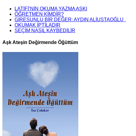
LATİFİ’NİN OKUMA YAZMA AŞKI
ÖĞRETMEN KİMDİR?
GİRESUNLU BİR DEĞER: AYDIN ALİUSTAOĞLU
OKUMAK İPTİLADIR
SEÇİM NASIL KAYBEDİLİR
Aşk Ateşin Değirmende Öğüttüm