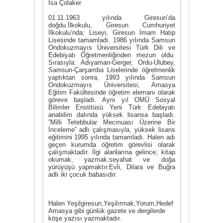
İsa Çolaker
01.11.1963 yılında Giresun’da
doğdu.İlkokulu, Giresun Cumhuriyet
İlkokulu’nda; Liseyi, Giresun İmam Hatip
Lisesinde tamamladı. 1986 yılında Samsun
Ondokuzmayıs Üniversitesi Türk Dili ve
Edebiyatı Öğretmenliğinden mezun oldu.
Sırasıyla: Adıyaman-Gerger, Ordu-Ulubey,
Samsun-Çarşamba Liselerinde öğretmenlik
yaptıktan sonra, 1993 yılında Samsun
Ondokuzmayıs Üniversitesi, Amasya
Eğitim Fakültesinde öğretim elemanı olarak
göreve başladı. Aynı yıl OMÜ Sosyal
Bilimler Enstitüsü Yeni Türk Edebiyatı
anabilim dalında yüksek lisansa başladı.
”Milli Tetebbular Mecmuası Üzerine Bir
İnceleme” adlı çalışmasıyla, yüksek lisans
eğitimini 1995 yılında tamamladı. Halen adı
geçen kurumda öğretim görevlisi olarak
çalışmaktadır. İlgi alanlarına gelince; kitap
okumak, yazmak,seyahat ve doğa
yürüyüşü yapmaktır.Evli, Dilara ve Buğra
adlı iki çocuk babasıdır.
Halen Yeşilgiresun,Yeşilırmak,Yorum,Hedef
Amasya gibi günlük gazete ve dergilerde
köşe yazısı yazmaktadır.