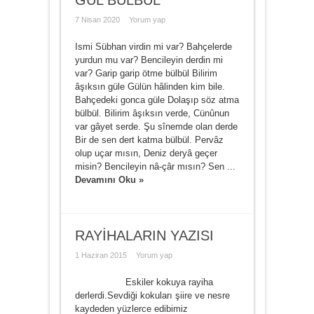
GÜL BÜLBÜL
7 Nisan 2020
Yorum yap
Ismi Sübhan virdin mi var? Bahçelerde
yurdun mu var? Bencileyin derdin mi
var? Garip garip ötme bülbül Bilirim
âşıksın güle Gülün hâlinden kim bile.
Bahçedeki gonca güle Dolaşıp söz atma
bülbül. Bilirim âşıksın verde, Cünûnun
var gâyet serde. Şu sînemde olan derde
Bir de sen dert katma bülbül. Pervâz
olup uçar mısın, Deniz deryâ geçer
misin? Bencileyin nâ-çâr mısın? Sen ...
Devamını Oku »
RAYİHALARIN YAZISI
1 Haziran 2015
Yorum yap
Eskiler kokuya rayiha
derlerdi.Sevdiği kokuları şiire ve nesre
kaydeden yüzlerce edibimiz