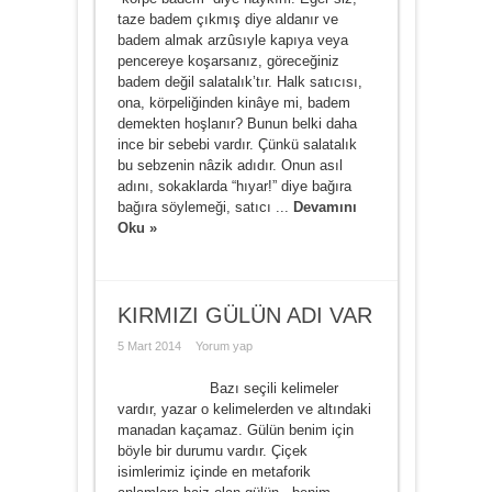
taze badem çıkmış diye aldanır ve
badem almak arzûsıyle kapıya veya
pencereye koşarsanız, göreceğiniz
badem değil salatalık’tır. Halk satıcısı,
ona, körpeliğinden kinâye mi, badem
demekten hoşlanır? Bunun belki daha
ince bir sebebi vardır. Çünkü salatalık
bu sebzenin nâzik adıdır. Onun asıl
adını, sokaklarda “hıyar!” diye bağıra
bağıra söylemeği, satıcı ...
Devamını
Oku »
KIRMIZI GÜLÜN ADI VAR
5 Mart 2014
Yorum yap
Bazı seçili kelimeler
vardır, yazar o kelimelerden ve altındaki
manadan kaçamaz. Gülün benim için
böyle bir durumu vardır. Çiçek
isimlerimiz içinde en metaforik