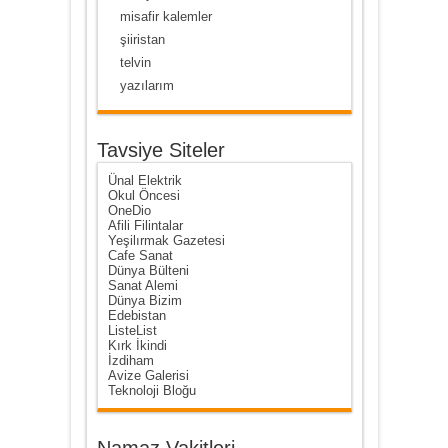
misafir kalemler
şiiristan
telvin
yazılarım
Tavsiye Siteler
Ünal Elektrik
Okul Öncesi
OneDio
Afili Filintalar
Yeşilırmak Gazetesi
Cafe Sanat
Dünya Bülteni
Sanat Alemi
Dünya Bizim
Edebistan
ListeList
Kırk İkindi
İzdiham
Avize Galerisi
Teknoloji Bloğu