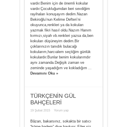
vardır.Benim için de önemli kokular
vardır.Çocukluğumdan beri sevdiğim
rayihaları konuşayım dedim.Nazan
Bekiroğlu’nun Kelime Defteri’ni
okuyunca,renkleri ya da kokuları
yazmak fikri hasıl oldu.Nazım Hanım
kırmızı,siyah vb.renkleri yazsa da,ben
kokuları düşüneyim dedim.Bir
çoklarınızın tanıdık bulacağı
kokularım,harcıalem seçtiğim günlük
kokulardır.Bunlar benim kokularımdır
aynı zamanda.Değişik zaman ve
zeminde yaşadığım ve kokladığım ...
Devamını Oku »
TÜRKÇENİN GÜL
BAHÇELERİ
19 Şubat 2015
Yorum yap
Bâzan, bakarsınız, sokakta bir satıcı
“körpe badem” diye haykırır. Eğer siz,