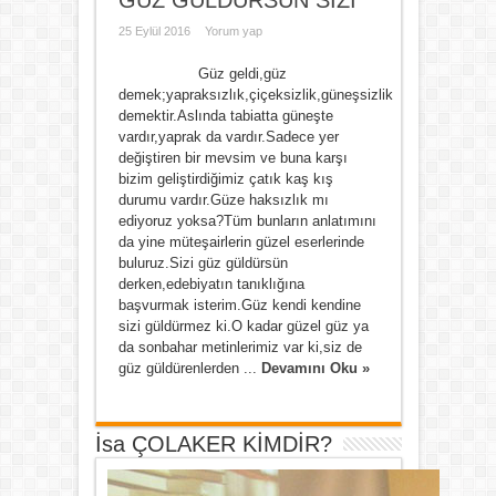
GÜZ GÜLDÜRSÜN SİZİ
25 Eylül 2016
Yorum yap
Güz geldi,güz
demek;yapraksızlık,çiçeksizlik,güneşsizlik
demektir.Aslında tabiatta güneşte
vardır,yaprak da vardır.Sadece yer
değiştiren bir mevsim ve buna karşı
bizim geliştirdiğimiz çatık kaş kış
durumu vardır.Güze haksızlık mı
ediyoruz yoksa?Tüm bunların anlatımını
da yine müteşairlerin güzel eserlerinde
buluruz.Sizi güz güldürsün
derken,edebiyatın tanıklığına
başvurmak isterim.Güz kendi kendine
sizi güldürmez ki.O kadar güzel güz ya
da sonbahar metinlerimiz var ki,siz de
güz güldürenlerden ...
Devamını Oku »
İsa ÇOLAKER KİMDİR?