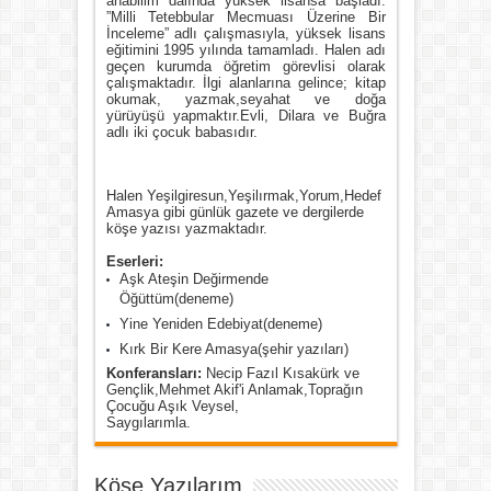
anabilim dalında yüksek lisansa başladı.
”Milli Tetebbular Mecmuası Üzerine Bir
İnceleme” adlı çalışmasıyla, yüksek lisans
eğitimini 1995 yılında tamamladı. Halen adı
geçen kurumda öğretim görevlisi olarak
çalışmaktadır. İlgi alanlarına gelince; kitap
okumak, yazmak,seyahat ve doğa
yürüyüşü yapmaktır.Evli, Dilara ve Buğra
adlı iki çocuk babasıdır.
Halen Yeşilgiresun,Yeşilırmak,Yorum,Hedef
Amasya gibi günlük gazete ve dergilerde
köşe yazısı yazmaktadır.
Eserleri:
Aşk Ateşin Değirmende
Öğüttüm(deneme)
Yine Yeniden Edebiyat(deneme)
Kırk Bir Kere Amasya(şehir yazıları)
Konferansları:
Necip Fazıl Kısakürk ve
Gençlik,Mehmet Akif'i Anlamak,Toprağın
Çocuğu Aşık Veysel,
Saygılarımla.
Köşe Yazılarım