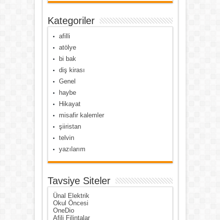
Kategoriler
afilli
atölye
bi bak
diş kirası
Genel
haybe
Hikayat
misafir kalemler
şiiristan
telvin
yazılarım
Tavsiye Siteler
Ünal Elektrik
Okul Öncesi
OneDio
Afili Filintalar