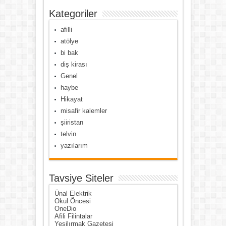
Kategoriler
afilli
atölye
bi bak
diş kirası
Genel
haybe
Hikayat
misafir kalemler
şiiristan
telvin
yazılarım
Tavsiye Siteler
Ünal Elektrik
Okul Öncesi
OneDio
Afili Filintalar
Yeşilırmak Gazetesi