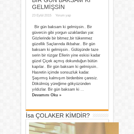
BİR GÜN BAKSAM Kİ
GELMİŞSİN
23 Eylül 2015
Yorum yap
Bir gün baksam ki gelmişsin.. Bir
güvercin gibi yorgun uzaklardan yar.
Gözlerinde bir bitmez,bir tükenmez
güzellik Saçlarında ilkbahar.. Bir gün
baksam ki gelmişsin.. Gülüşünde taze
serin bir rüzgar Ellerin yine eskisi kadar
güzel Çiçek açmış dokunduğun bütün
kapılar.. Bir gün baksam ki gelmişsin..
Hasretin içimde sonsuzluk kadar.
Şaşırmış kalmışım birdenbire çaresiz.
Dökülmüş yüreğime gökyüzünden
yıldızlar. Bir gün baksam ki ...
Devamını Oku »
İsa ÇOLAKER KİMDİR?