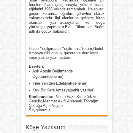
”Milli Tetebbular Mecmuası Üzerine Bir
İnceleme” adlı çalışmasıyla, yüksek lisans
eğitimini 1995 yılında tamamladı. Halen adı
geçen kurumda öğretim görevlisi olarak
çalışmaktadır. İlgi alanlarına gelince; kitap
okumak, yazmak,seyahat ve doğa
yürüyüşü yapmaktır.Evli, Dilara ve Buğra
adlı iki çocuk babasıdır.
Halen Yeşilgiresun,Yeşilırmak,Yorum,Hedef
Amasya gibi günlük gazete ve dergilerde
köşe yazısı yazmaktadır.
Eserleri:
Aşk Ateşin Değirmende
Öğüttüm(deneme)
Yine Yeniden Edebiyat(deneme)
Kırk Bir Kere Amasya(şehir yazıları)
Konferansları:
Necip Fazıl Kısakürk ve
Gençlik,Mehmet Akif'i Anlamak,Toprağın
Çocuğu Aşık Veysel,
Saygılarımla.
Köşe Yazılarım