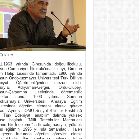
Çolaker
11.1963 yılında Giresun’da doğdu.İlkokulu,
sun Cumhuriyet İlkokulu’nda; Liseyi, Giresun
m Hatip Lisesinde tamamladı. 1986 yılında
sun Ondokuzmayıs Üniversitesi Türk Dili ve
biyatı Öğretmenliğinden mezun oldu.
asıyla: Adıyaman-Gerger, Ordu-Ulubey,
sun-Çarşamba Liselerinde öğretmenlik
tıktan sonra, 1993 yılında Samsun
okuzmayıs Üniversitesi, Amasya Eğitim
ültesinde öğretim elemanı olarak göreve
ladı. Aynı yıl OMÜ Sosyal Bilimler Enstitüsü
i Türk Edebiyatı anabilim dalında yüksek
ansa başladı. ”Milli Tetebbular Mecmuası
rine Bir İnceleme” adlı çalışmasıyla, yüksek
ans eğitimini 1995 yılında tamamladı. Halen
 geçen kurumda öğretim görevlisi olarak
ışmaktadır. İlgi alanlarına gelince; kitap