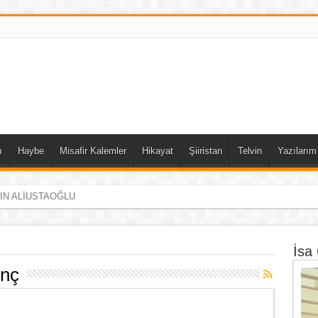
ı
Haybe
Misafir Kalemler
Hikayat
Şiiristan
Telvin
Yazılarım
DIN ALİUSTAOĞLU
İsa
enç