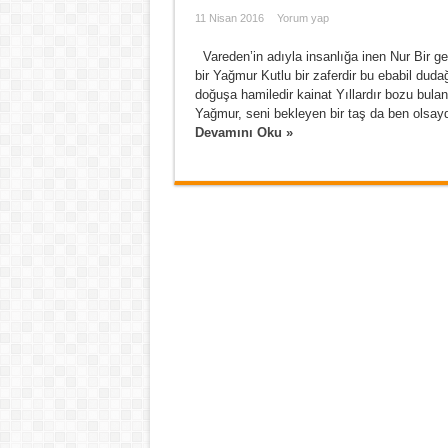
11 Nisan 2016
Yorum yap
Vareden’in adıyla insanlığa inen Nur Bir ge
bir Yağmur Kutlu bir zaferdir bu ebabil du
doğuşa hamiledir kainat Yıllardır bozu bul
Yağmur, seni bekleyen bir taş da ben olsaydı
Devamını Oku »