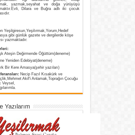
mak, yazmak,seyahat ve doğa yürüyüşü
maktır.Evli, Dilara ve Buğra adlı iki çocuk
sıdır.
n Yeşilgiresun,Yeşilırmak,Yorum,Hedef
ya gibi günlük gazete ve dergilerde köşe
sı yazmaktadır.
leri:
şk Ateşin Değirmende Öğüttüm(deneme)
ine Yeniden Edebiyat(deneme)
rk Bir Kere Amasya(şehir yazıları)
feransları:
Necip Fazıl Kısakürk ve
çlik,Mehmet Akif'i Anlamak,Toprağın Çocuğu
k Veysel,
ılarımla.
e Yazılarım