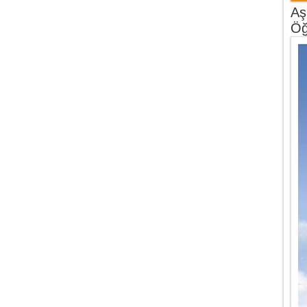
Aş
Öğ