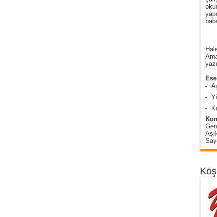
oku
yap
baba
Hale
Amas
yazı
Eser
A
Y
Kı
Kon
Gen
Aşı
Sayg
Köş