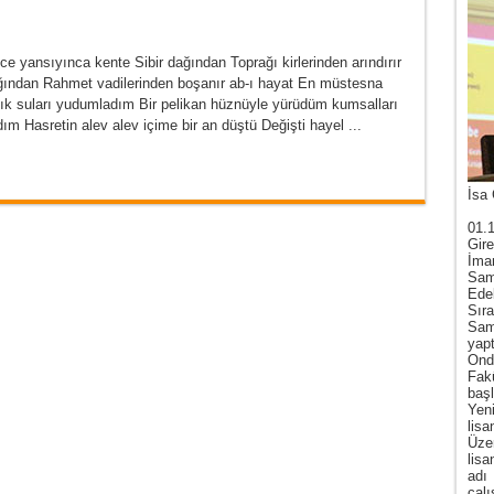
ce yansıyınca kente Sibir dağından Toprağı kirlerinden arındırır
dağından Rahmet vadilerinden boşanır ab-ı hayat En müstesna
anık suları yudumladım Bir pelikan hüznüyle yürüdüm kumsalları
m Hasretin alev alev içime bir an düştü Değişti hayel ...
İsa 
01.
Gire
İma
Sam
Ede
Sır
Sam
yap
Ond
Fak
baş
Yen
lis
Üze
lis
adı
çal