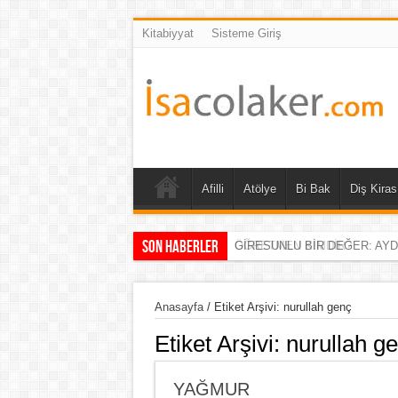
Kitabiyyat
Sisteme Giriş
Afilli
Atölye
Bi Bak
Diş Kiras
Son Haberler
GİRESUNLU BİR DEĞER: AY
Anasayfa
/
Etiket Arşivi: nurullah genç
Etiket Arşivi:
nurullah g
YAĞMUR