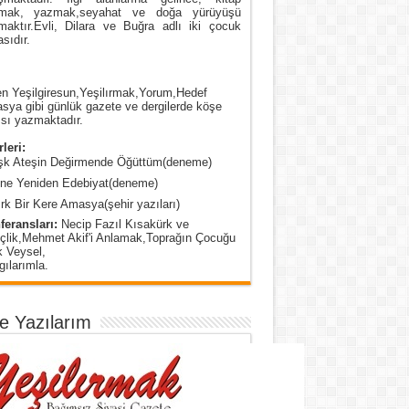
mak, yazmak,seyahat ve doğa yürüyüşü
maktır.Evli, Dilara ve Buğra adlı iki çocuk
sıdır.
n Yeşilgiresun,Yeşilırmak,Yorum,Hedef
ya gibi günlük gazete ve dergilerde köşe
sı yazmaktadır.
leri:
şk Ateşin Değirmende Öğüttüm(deneme)
ine Yeniden Edebiyat(deneme)
rk Bir Kere Amasya(şehir yazıları)
feransları:
Necip Fazıl Kısakürk ve
çlik,Mehmet Akif'i Anlamak,Toprağın Çocuğu
k Veysel,
ılarımla.
e Yazılarım