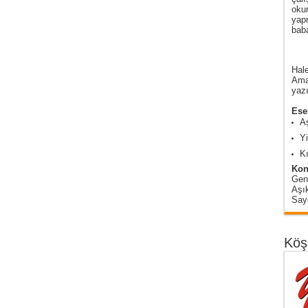
oku
yap
baba
Hale
Amas
yazı
Eser
A
Y
Kı
Kon
Gen
Aşı
Sayg
Köş