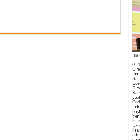
İsa 
01.
Gire
İma
Sam
Ede
Sır
Sam
yap
Ond
Fak
baş
Yen
lis
Üze
lis
adı
çal