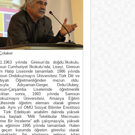
Çolaker
11.1963 yılında Giresun’da doğdu.İlkokulu,
sun Cumhuriyet İlkokulu’nda; Liseyi, Giresun
m Hatip Lisesinde tamamladı. 1986 yılında
sun Ondokuzmayıs Üniversitesi Türk Dili ve
biyatı Öğretmenliğinden mezun oldu.
asıyla: Adıyaman-Gerger, Ordu-Ulubey,
sun-Çarşamba Liselerinde öğretmenlik
tıktan sonra, 1993 yılında Samsun
okuzmayıs Üniversitesi, Amasya Eğitim
ültesinde öğretim elemanı olarak göreve
ladı. Aynı yıl OMÜ Sosyal Bilimler Enstitüsü
i Türk Edebiyatı anabilim dalında yüksek
ansa başladı. ”Milli Tetebbular Mecmuası
rine Bir İnceleme” adlı çalışmasıyla, yüksek
ans eğitimini 1995 yılında tamamladı. Halen
 geçen kurumda öğretim görevlisi olarak
ışmaktadır. İlgi alanlarına gelince; kitap