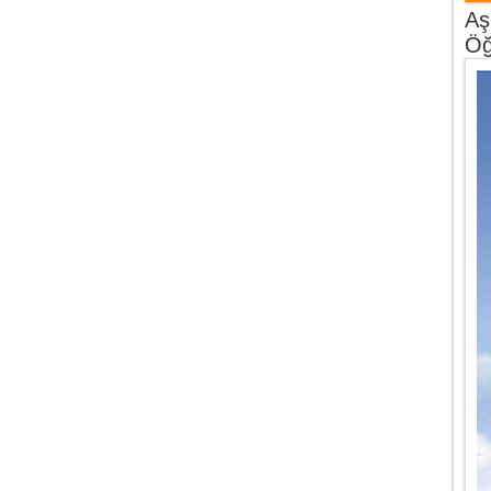
Aş
Öğ