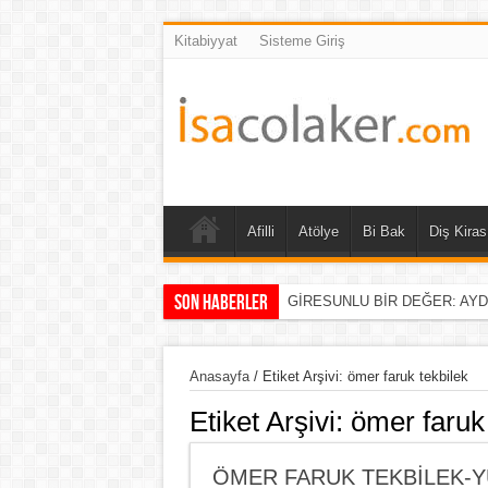
Kitabiyyat
Sisteme Giriş
Afilli
Atölye
Bi Bak
Diş Kiras
Son Haberler
GİRESUNLU BİR DEĞER: AY
Anasayfa
/
Etiket Arşivi: ömer faruk tekbilek
Etiket Arşivi:
ömer faruk 
ÖMER FARUK TEKBİLEK-