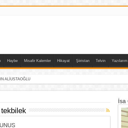
ı
Haybe
Misafir Kalemler
Hikayat
Şiiristan
Telvin
Yazılarım
DIN ALİUSTAOĞLU
İsa
tekbilek
YUNUS