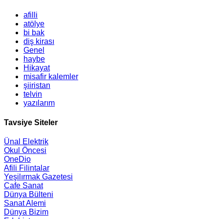
afilli
atölye
bi bak
diş kirası
Genel
haybe
Hikayat
misafir kalemler
şiiristan
telvin
yazılarım
Tavsiye Siteler
Ünal Elektrik
Okul Öncesi
OneDio
Afili Filintalar
Yeşilırmak Gazetesi
Cafe Sanat
Dünya Bülteni
Sanat Alemi
Dünya Bizim