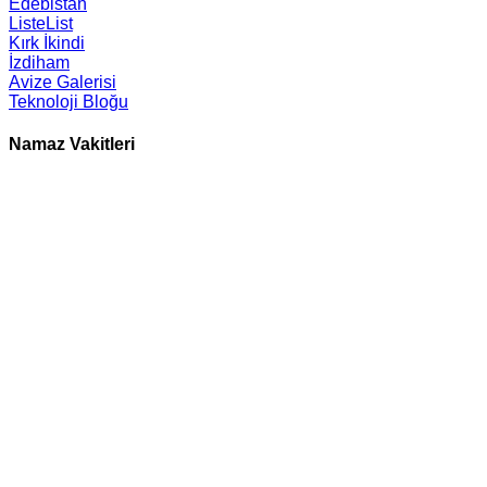
Edebistan
ListeList
Kırk İkindi
İzdiham
Avize Galerisi
Teknoloji Bloğu
Namaz Vakitleri