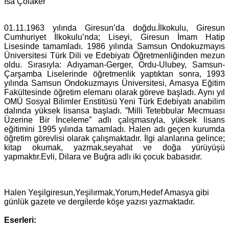
İsa Çolaker
01.11.1963 yılında Giresun’da doğdu.İlkokulu, Giresun
Cumhuriyet İlkokulu’nda; Liseyi, Giresun İmam Hatip
Lisesinde tamamladı. 1986 yılında Samsun Ondokuzmayıs
Üniversitesi Türk Dili ve Edebiyatı Öğretmenliğinden mezun
oldu. Sırasıyla: Adıyaman-Gerger, Ordu-Ulubey, Samsun-
Çarşamba Liselerinde öğretmenlik yaptıktan sonra, 1993
yılında Samsun Ondokuzmayıs Üniversitesi, Amasya Eğitim
Fakültesinde öğretim elemanı olarak göreve başladı. Aynı yıl
OMÜ Sosyal Bilimler Enstitüsü Yeni Türk Edebiyatı anabilim
dalında yüksek lisansa başladı. ”Milli Tetebbular Mecmuası
Üzerine Bir İnceleme” adlı çalışmasıyla, yüksek lisans
eğitimini 1995 yılında tamamladı. Halen adı geçen kurumda
öğretim görevlisi olarak çalışmaktadır. İlgi alanlarına gelince;
kitap okumak, yazmak,seyahat ve doğa yürüyüşü
yapmaktır.Evli, Dilara ve Buğra adlı iki çocuk babasıdır.
Halen Yeşilgiresun,Yeşilırmak,Yorum,Hedef Amasya gibi
günlük gazete ve dergilerde köşe yazısı yazmaktadır.
Eserleri: