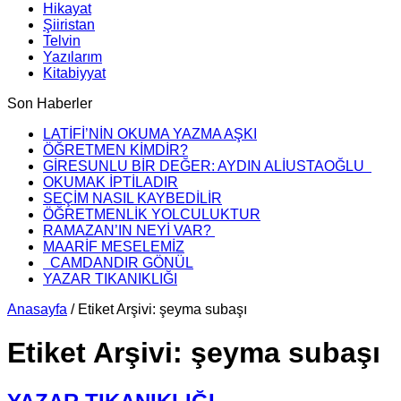
Hikayat
Şiiristan
Telvin
Yazılarım
Kitabiyyat
Son Haberler
LATİFİ’NİN OKUMA YAZMA AŞKI
ÖĞRETMEN KİMDİR?
GİRESUNLU BİR DEĞER: AYDIN ALİUSTAOĞLU
OKUMAK İPTİLADIR
SEÇİM NASIL KAYBEDİLİR
ÖĞRETMENLİK YOLCULUKTUR
RAMAZAN’IN NEYİ VAR?
MAARİF MESELEMİZ
CAMDANDIR GÖNÜL
YAZAR TIKANIKLIĞI
Anasayfa
/
Etiket Arşivi: şeyma subaşı
Etiket Arşivi:
şeyma subaşı