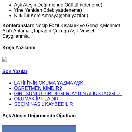
Aşk Ateşin Değirmende Öğüttüm(deneme)
Yine Yeniden Edebiyat(deneme)
Kırk Bir Kere Amasya(şehir yazıları)
Konferansları:
Necip Fazıl Kısakürk ve Gençlik,Mehmet
Akif'i Anlamak,Toprağın Çocuğu Aşık Veysel,
Saygılarımla.
Köşe Yazılarım
Son Yazılar
LATİFİ’NİN OKUMA YAZMA AŞKI
ÖĞRETMEN KİMDİR?
GİRESUNLU BİR DEĞER: AYDIN ALİUSTAOĞLU
OKUMAK İPTİLADIR
SEÇİM NASIL KAYBEDİLİR
Aşk Ateşin Değirmende Öğüttüm