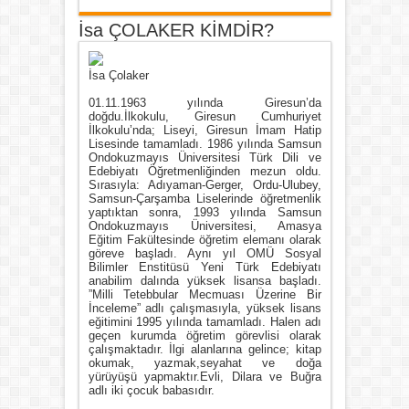
İsa ÇOLAKER KİMDİR?
İsa Çolaker
01.11.1963 yılında Giresun’da
doğdu.İlkokulu, Giresun Cumhuriyet
İlkokulu’nda; Liseyi, Giresun İmam Hatip
Lisesinde tamamladı. 1986 yılında Samsun
Ondokuzmayıs Üniversitesi Türk Dili ve
Edebiyatı Öğretmenliğinden mezun oldu.
Sırasıyla: Adıyaman-Gerger, Ordu-Ulubey,
Samsun-Çarşamba Liselerinde öğretmenlik
yaptıktan sonra, 1993 yılında Samsun
Ondokuzmayıs Üniversitesi, Amasya
Eğitim Fakültesinde öğretim elemanı olarak
göreve başladı. Aynı yıl OMÜ Sosyal
Bilimler Enstitüsü Yeni Türk Edebiyatı
anabilim dalında yüksek lisansa başladı.
”Milli Tetebbular Mecmuası Üzerine Bir
İnceleme” adlı çalışmasıyla, yüksek lisans
eğitimini 1995 yılında tamamladı. Halen adı
geçen kurumda öğretim görevlisi olarak
çalışmaktadır. İlgi alanlarına gelince; kitap
okumak, yazmak,seyahat ve doğa
yürüyüşü yapmaktır.Evli, Dilara ve Buğra
adlı iki çocuk babasıdır.