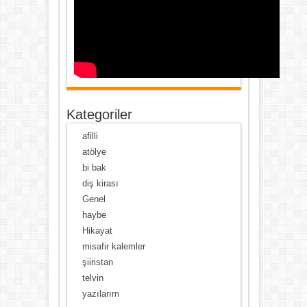
Kategoriler
afilli
atölye
bi bak
diş kirası
Genel
haybe
Hikayat
misafir kalemler
şiiristan
telvin
yazılarım