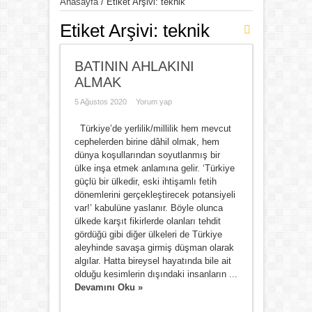
Anasayfa
/
Etiket Arşivi: teknik
Etiket Arşivi:
teknik
BATININ AHLAKINI
ALMAK
5 Ağustos 2020
Yorum yap
Türkiye’de yerlilik/millilik hem mevcut
cephelerden birine dâhil olmak, hem
dünya koşullarından soyutlanmış bir
ülke inşa etmek anlamına gelir. ‘Türkiye
güçlü bir ülkedir, eski ihtişamlı fetih
dönemlerini gerçekleştirecek potansiyeli
var!’ kabulüne yaslanır. Böyle olunca
ülkede karşıt fikirlerde olanları tehdit
gördüğü gibi diğer ülkeleri de Türkiye
aleyhinde savaşa girmiş düşman olarak
algılar. Hatta bireysel hayatında bile ait
olduğu kesimlerin dışındaki insanların ...
Devamını Oku »