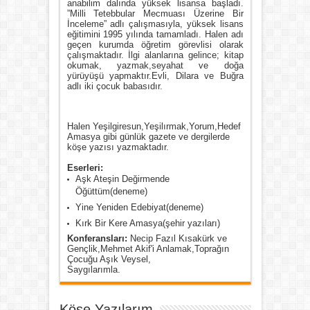
anabilim dalında yüksek lisansa başladı.
”Milli Tetebbular Mecmuası Üzerine Bir
İnceleme” adlı çalışmasıyla, yüksek lisans
eğitimini 1995 yılında tamamladı. Halen adı
geçen kurumda öğretim görevlisi olarak
çalışmaktadır. İlgi alanlarına gelince; kitap
okumak, yazmak,seyahat ve doğa
yürüyüşü yapmaktır.Evli, Dilara ve Buğra
adlı iki çocuk babasıdır.
Halen Yeşilgiresun,Yeşilırmak,Yorum,Hedef
Amasya gibi günlük gazete ve dergilerde
köşe yazısı yazmaktadır.
Eserleri:
Aşk Ateşin Değirmende
Öğüttüm(deneme)
Yine Yeniden Edebiyat(deneme)
Kırk Bir Kere Amasya(şehir yazıları)
Konferansları:
Necip Fazıl Kısakürk ve
Gençlik,Mehmet Akif'i Anlamak,Toprağın
Çocuğu Aşık Veysel,
Saygılarımla.
Köşe Yazılarım