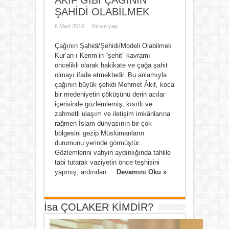
AKİF GİBİ ÇAĞININ
ŞAHİDİ OLABİLMEK
6 Mart 2016
Yorum yap
Çağının Şahidi/Şehidi/Modeli Olabilmek
Kur’an-ı Kerim’in “şehit” kavramı
öncelikli olarak hakikate ve çağa şahit
olmayı ifade etmektedir. Bu anlamıyla
çağının büyük şehidi Mehmet Âkif, koca
bir medeniyetin çöküşünü derin acılar
içerisinde gözlemlemiş, kısıtlı ve
zahmetli ulaşım ve iletişim imkânlarına
rağmen İslam dünyasının bir çok
bölgesini gezip Müslümanların
durumunu yerinde görmüştür.
Gözlemlerini vahyin aydınlığında tahlile
tabi tutarak vaziyetin önce teşhisini
yapmış, ardından ...
Devamını Oku »
İsa ÇOLAKER KİMDİR?