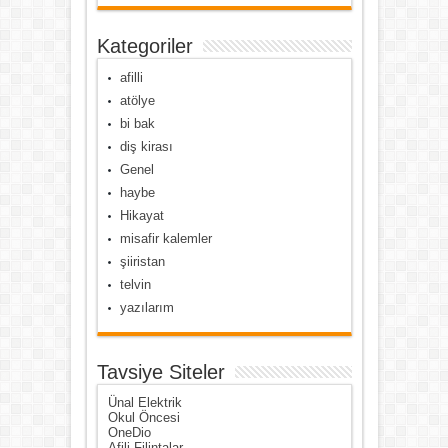
Kategoriler
afilli
atölye
bi bak
diş kirası
Genel
haybe
Hikayat
misafir kalemler
şiiristan
telvin
yazılarım
Tavsiye Siteler
Ünal Elektrik
Okul Öncesi
OneDio
Afili Filintalar