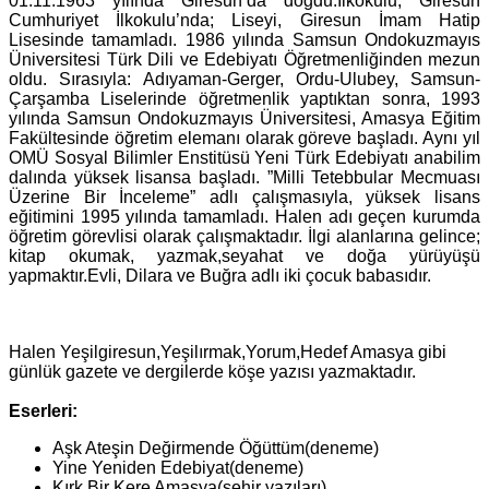
01.11.1963 yılında Giresun’da doğdu.İlkokulu, Giresun
Cumhuriyet İlkokulu’nda; Liseyi, Giresun İmam Hatip
Lisesinde tamamladı. 1986 yılında Samsun Ondokuzmayıs
Üniversitesi Türk Dili ve Edebiyatı Öğretmenliğinden mezun
oldu. Sırasıyla: Adıyaman-Gerger, Ordu-Ulubey, Samsun-
Çarşamba Liselerinde öğretmenlik yaptıktan sonra, 1993
yılında Samsun Ondokuzmayıs Üniversitesi, Amasya Eğitim
Fakültesinde öğretim elemanı olarak göreve başladı. Aynı yıl
OMÜ Sosyal Bilimler Enstitüsü Yeni Türk Edebiyatı anabilim
dalında yüksek lisansa başladı. ”Milli Tetebbular Mecmuası
Üzerine Bir İnceleme” adlı çalışmasıyla, yüksek lisans
eğitimini 1995 yılında tamamladı. Halen adı geçen kurumda
öğretim görevlisi olarak çalışmaktadır. İlgi alanlarına gelince;
kitap okumak, yazmak,seyahat ve doğa yürüyüşü
yapmaktır.Evli, Dilara ve Buğra adlı iki çocuk babasıdır.
Halen Yeşilgiresun,Yeşilırmak,Yorum,Hedef Amasya gibi
günlük gazete ve dergilerde köşe yazısı yazmaktadır.
Eserleri:
Aşk Ateşin Değirmende Öğüttüm(deneme)
Yine Yeniden Edebiyat(deneme)
Kırk Bir Kere Amasya(şehir yazıları)