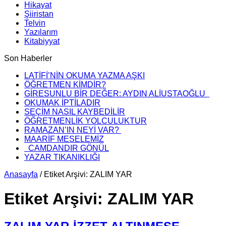
Hikayat
Şiiristan
Telvin
Yazılarım
Kitabiyyat
Son Haberler
LATİFİ’NİN OKUMA YAZMA AŞKI
ÖĞRETMEN KİMDİR?
GİRESUNLU BİR DEĞER: AYDIN ALİUSTAOĞLU
OKUMAK İPTİLADIR
SEÇİM NASIL KAYBEDİLİR
ÖĞRETMENLİK YOLCULUKTUR
RAMAZAN’IN NEYİ VAR?
MAARİF MESELEMİZ
CAMDANDIR GÖNÜL
YAZAR TIKANIKLIĞI
Anasayfa
/
Etiket Arşivi: ZALIM YAR
Etiket Arşivi:
ZALIM YAR