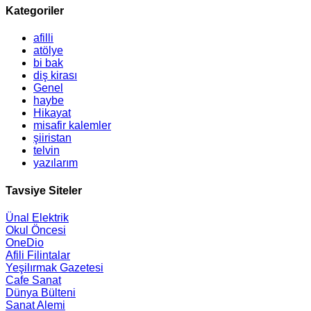
Kategoriler
afilli
atölye
bi bak
diş kirası
Genel
haybe
Hikayat
misafir kalemler
şiiristan
telvin
yazılarım
Tavsiye Siteler
Ünal Elektrik
Okul Öncesi
OneDio
Afili Filintalar
Yeşilırmak Gazetesi
Cafe Sanat
Dünya Bülteni
Sanat Alemi