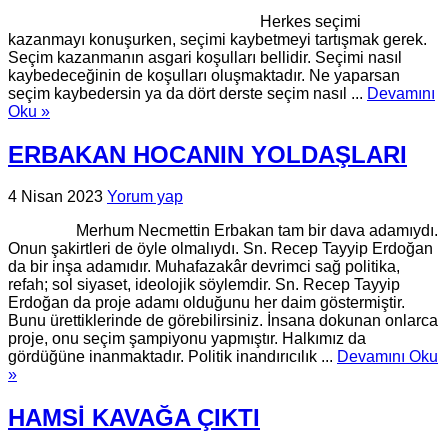
Herkes seçimi
kazanmayı konuşurken, seçimi kaybetmeyi tartışmak gerek.
Seçim kazanmanın asgari koşulları bellidir. Seçimi nasıl
kaybedeceğinin de koşulları oluşmaktadır. Ne yaparsan
seçim kaybedersin ya da dört derste seçim nasıl ...
Devamını
Oku »
ERBAKAN HOCANIN YOLDAŞLARI
4 Nisan 2023
Yorum yap
Merhum Necmettin Erbakan tam bir dava adamıydı.
Onun şakirtleri de öyle olmalıydı. Sn. Recep Tayyip Erdoğan
da bir inşa adamıdır. Muhafazakâr devrimci sağ politika,
refah; sol siyaset, ideolojik söylemdir. Sn. Recep Tayyip
Erdoğan da proje adamı olduğunu her daim göstermiştir.
Bunu ürettiklerinde de görebilirsiniz. İnsana dokunan onlarca
proje, onu seçim şampiyonu yapmıştır. Halkımız da
gördüğüne inanmaktadır. Politik inandırıcılık ...
Devamını Oku
»
HAMSİ KAVAĞA ÇIKTI