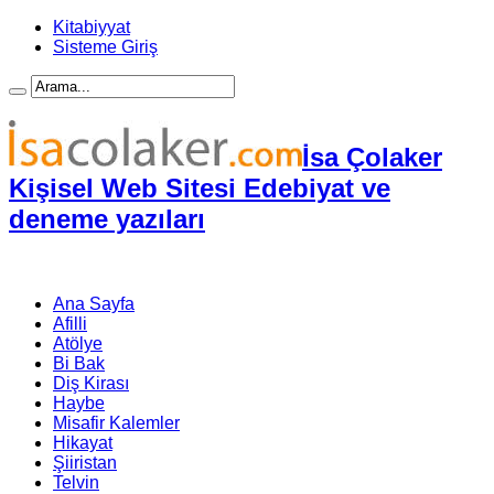
Kitabiyyat
Sisteme Giriş
İsa Çolaker
Kişisel Web Sitesi Edebiyat ve
deneme yazıları
Ana Sayfa
Afilli
Atölye
Bi Bak
Diş Kirası
Haybe
Misafir Kalemler
Hikayat
Şiiristan
Telvin