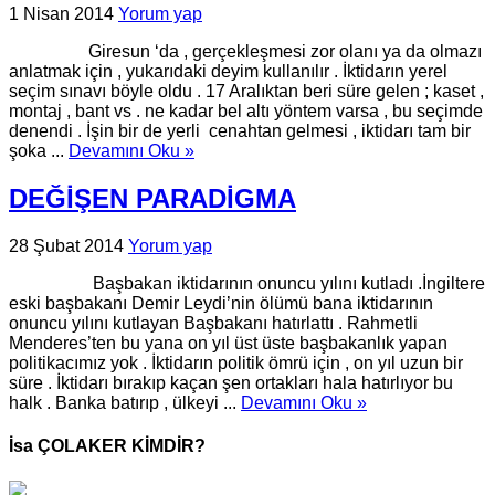
1 Nisan 2014
Yorum yap
Giresun ‘da , gerçekleşmesi zor olanı ya da olmazı
anlatmak için , yukarıdaki deyim kullanılır . İktidarın yerel
seçim sınavı böyle oldu . 17 Aralıktan beri süre gelen ; kaset ,
montaj , bant vs . ne kadar bel altı yöntem varsa , bu seçimde
denendi . İşin bir de yerli cenahtan gelmesi , iktidarı tam bir
şoka ...
Devamını Oku »
DEĞİŞEN PARADİGMA
28 Şubat 2014
Yorum yap
Başbakan iktidarının onuncu yılını kutladı .İngiltere
eski başbakanı Demir Leydi’nin ölümü bana iktidarının
onuncu yılını kutlayan Başbakanı hatırlattı . Rahmetli
Menderes’ten bu yana on yıl üst üste başbakanlık yapan
politikacımız yok . İktidarın politik ömrü için , on yıl uzun bir
süre . İktidarı bırakıp kaçan şen ortakları hala hatırlıyor bu
halk . Banka batırıp , ülkeyi ...
Devamını Oku »
İsa ÇOLAKER KİMDİR?