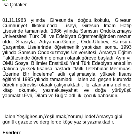
İsa Çolaker
01.11.1963 yılında Giresun’da doğdu.İlkokulu, Giresun
Cumhuriyet İlkokulu’nda; Liseyi, Giresun İmam Hatip
Lisesinde tamamladı. 1986 yılında Samsun Ondokuzmayıs
Üniversitesi Türk Dili ve Edebiyatı Öğretmenliğinden mezun
oldu. Sırasıyla: Adıyaman-Gerger, Ordu-Ulubey, Samsun-
Çarşamba Liselerinde öğretmenlik yaptıktan sonra, 1993
yılında Samsun Ondokuzmayıs Üniversitesi, Amasya Eğitim
Fakültesinde öğretim elemanı olarak göreve başladı. Aynı yıl
OMÜ Sosyal Bilimler Enstitüsü Yeni Türk Edebiyatı anabilim
dalında yüksek lisansa başladı. ”Milli Tetebbular Mecmuası
Üzerine Bir İnceleme” adlı çalışmasıyla, yüksek lisans
eğitimini 1995 yılında tamamladı. Halen adı geçen kurumda
öğretim görevlisi olarak çalışmaktadır. İlgi alanlarına gelince;
kitap okumak, yazmak,seyahat ve doğa yürüyüşü
yapmaktır.Evli, Dilara ve Buğra adlı iki çocuk babasıdır.
Halen Yeşilgiresun,Yeşilırmak,Yorum,Hedef Amasya gibi
günlük gazete ve dergilerde köşe yazısı yazmaktadır.
Eserleri: