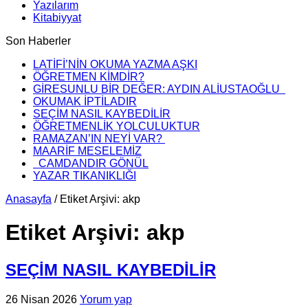
Yazılarım
Kitabiyyat
Son Haberler
LATİFİ’NİN OKUMA YAZMA AŞKI
ÖĞRETMEN KİMDİR?
GİRESUNLU BİR DEĞER: AYDIN ALİUSTAOĞLU
OKUMAK İPTİLADIR
SEÇİM NASIL KAYBEDİLİR
ÖĞRETMENLİK YOLCULUKTUR
RAMAZAN’IN NEYİ VAR?
MAARİF MESELEMİZ
CAMDANDIR GÖNÜL
YAZAR TIKANIKLIĞI
Anasayfa
/
Etiket Arşivi: akp
Etiket Arşivi:
akp
SEÇİM NASIL KAYBEDİLİR
26 Nisan 2026
Yorum yap