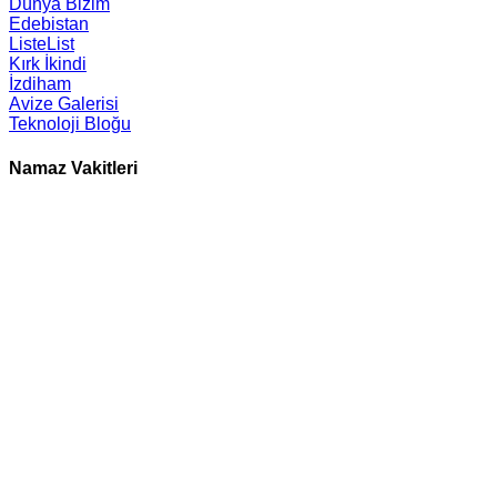
Dünya Bizim
Edebistan
ListeList
Kırk İkindi
İzdiham
Avize Galerisi
Teknoloji Bloğu
Namaz Vakitleri