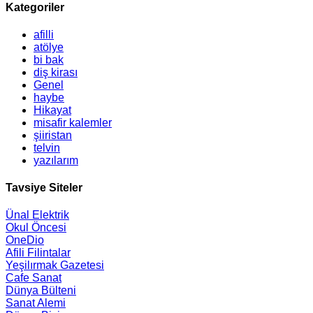
Kategoriler
afilli
atölye
bi bak
diş kirası
Genel
haybe
Hikayat
misafir kalemler
şiiristan
telvin
yazılarım
Tavsiye Siteler
Ünal Elektrik
Okul Öncesi
OneDio
Afili Filintalar
Yeşilırmak Gazetesi
Cafe Sanat
Dünya Bülteni
Sanat Alemi