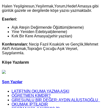
Halen Yeşilgiresun,Yeşilırmak,Yorum,Hedef Amasya gibi
günlük gazete ve dergilerde köşe yazısı yazmaktadır.
Eserleri:
Aşk Ateşin Değirmende Öğüttüm(deneme)
Yine Yeniden Edebiyat(deneme)
Kırk Bir Kere Amasya(şehir yazıları)
Konferansları:
Necip Fazıl Kısakürk ve Gençlik,Mehmet
Akif'i Anlamak,Toprağın Çocuğu Aşık Veysel,
Saygılarımla.
Köşe Yazılarım
Son Yazılar
LATİFİ’NİN OKUMA YAZMA AŞKI
ÖĞRETMEN KİMDİR?
GİRESUNLU BİR DEĞER: AYDIN ALİUSTAOĞLU
OKUMAK İPTİLADIR