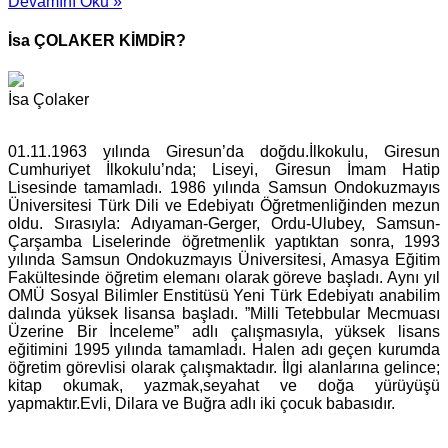
Devamını Oku »
İsa ÇOLAKER KİMDİR?
İsa Çolaker
01.11.1963 yılında Giresun’da doğdu.İlkokulu, Giresun
Cumhuriyet İlkokulu’nda; Liseyi, Giresun İmam Hatip
Lisesinde tamamladı. 1986 yılında Samsun Ondokuzmayıs
Üniversitesi Türk Dili ve Edebiyatı Öğretmenliğinden mezun
oldu. Sırasıyla: Adıyaman-Gerger, Ordu-Ulubey, Samsun-
Çarşamba Liselerinde öğretmenlik yaptıktan sonra, 1993
yılında Samsun Ondokuzmayıs Üniversitesi, Amasya Eğitim
Fakültesinde öğretim elemanı olarak göreve başladı. Aynı yıl
OMÜ Sosyal Bilimler Enstitüsü Yeni Türk Edebiyatı anabilim
dalında yüksek lisansa başladı. ”Milli Tetebbular Mecmuası
Üzerine Bir İnceleme” adlı çalışmasıyla, yüksek lisans
eğitimini 1995 yılında tamamladı. Halen adı geçen kurumda
öğretim görevlisi olarak çalışmaktadır. İlgi alanlarına gelince;
kitap okumak, yazmak,seyahat ve doğa yürüyüşü
yapmaktır.Evli, Dilara ve Buğra adlı iki çocuk babasıdır.