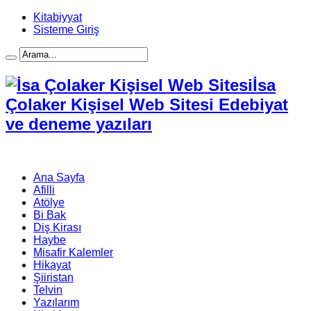
Kitabiyyat
Sisteme Giriş
İsa
Çolaker Kişisel Web Sitesi Edebiyat
ve deneme yazıları
Ana Sayfa
Afilli
Atölye
Bi Bak
Diş Kirası
Haybe
Misafir Kalemler
Hikayat
Şiiristan
Telvin
Yazılarım