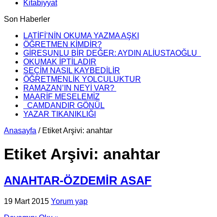
Kitabiyyat
Son Haberler
LATİFİ’NİN OKUMA YAZMA AŞKI
ÖĞRETMEN KİMDİR?
GİRESUNLU BİR DEĞER: AYDIN ALİUSTAOĞLU
OKUMAK İPTİLADIR
SEÇİM NASIL KAYBEDİLİR
ÖĞRETMENLİK YOLCULUKTUR
RAMAZAN’IN NEYİ VAR?
MAARİF MESELEMİZ
CAMDANDIR GÖNÜL
YAZAR TIKANIKLIĞI
Anasayfa
/
Etiket Arşivi: anahtar
Etiket Arşivi:
anahtar
ANAHTAR-ÖZDEMİR ASAF
19 Mart 2015
Yorum yap