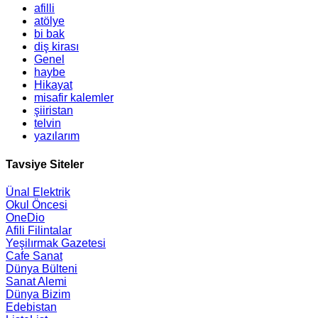
afilli
atölye
bi bak
diş kirası
Genel
haybe
Hikayat
misafir kalemler
şiiristan
telvin
yazılarım
Tavsiye Siteler
Ünal Elektrik
Okul Öncesi
OneDio
Afili Filintalar
Yeşilırmak Gazetesi
Cafe Sanat
Dünya Bülteni
Sanat Alemi
Dünya Bizim
Edebistan