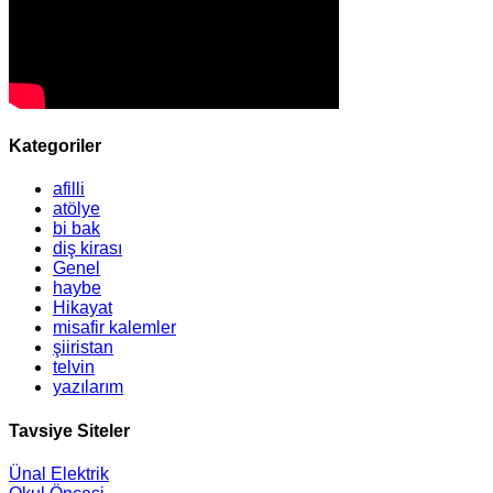
Kategoriler
afilli
atölye
bi bak
diş kirası
Genel
haybe
Hikayat
misafir kalemler
şiiristan
telvin
yazılarım
Tavsiye Siteler
Ünal Elektrik