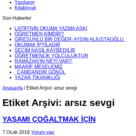
Yazılarım
Kitabiyyat
Son Haberler
LATİFİ’NİN OKUMA YAZMA AŞKI
ÖĞRETMEN KİMDİR?
GİRESUNLU BİR DEĞER: AYDIN ALİUSTAOĞLU
OKUMAK İPTİLADIR
SEÇİM NASIL KAYBEDİLİR
ÖĞRETMENLİK YOLCULUKTUR
RAMAZAN’IN NEYİ VAR?
MAARİF MESELEMİZ
CAMDANDIR GÖNÜL
YAZAR TIKANIKLIĞI
Anasayfa
/
Etiket Arşivi: arsız sevgi
Etiket Arşivi:
arsız sevgi
YAŞAMI ÇOĞALTMAK İÇİN
7 Ocak 2016
Yorum yap