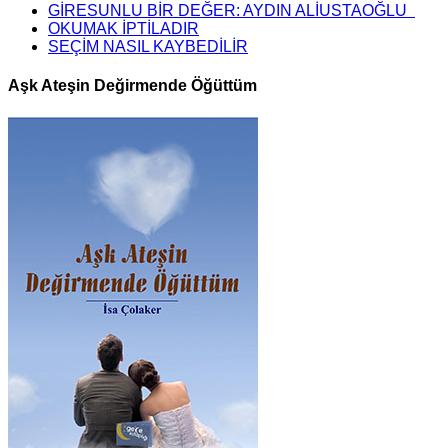
GİRESUNLU BİR DEĞER: AYDIN ALİUSTAOĞLU
OKUMAK İPTİLADIR
SEÇİM NASIL KAYBEDİLİR
Aşk Ateşin Değirmende Öğüttüm