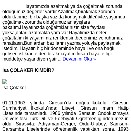
Hayatımızda azaltmak ya da çoğaltmak zorunda
olduğumuz değerler vardır.Azaltmak,bırakmak zorunda
olduklarımızı bir başka yazıda konuşmak dileğiyle,yaşamda
çoğaltmak zorunda olduğumuz anlayışlara
bakalım.Hayatınızda çoğalttıklarınızın size faydası
yoksa,onları azalmakta yara var.Hayatımızda neleri
çoğaltalım ki,yaşamımız renklensin,bedenimiz ve ruhumuz
rahatlasın.Bunlardan bazılarını yazma yoluyla paylaşmak
istedim. Hayatın hiç bir döneminde hayali ve ona bağlı
gelişen istikrarı elden bırakmayalım.İnsan hayal ettiği
müddetçe yaşar diyen şair ...
Devamını Oku »
İsa ÇOLAKER KİMDİR?
İsa Çolaker
01.11.1963 yılında Giresun’da doğdu.İlkokulu, Giresun
Cumhuriyet İlkokulu’nda; Liseyi, Giresun İmam Hatip
Lisesinde tamamladı. 1986 yılında Samsun Ondokuzmayıs
Üniversitesi Türk Dili ve Edebiyatı Öğretmenliğinden mezun
oldu. Sırasıyla: Adıyaman-Gerger, Ordu-Ulubey, Samsun-
Çarşamba Liselerinde öğretmenlik yaptıktan sonra, 1993