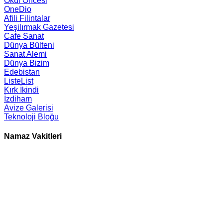
Okul Öncesi
OneDio
Afili Filintalar
Yeşilırmak Gazetesi
Cafe Sanat
Dünya Bülteni
Sanat Alemi
Dünya Bizim
Edebistan
ListeList
Kırk İkindi
İzdiham
Avize Galerisi
Teknoloji Bloğu
Namaz Vakitleri