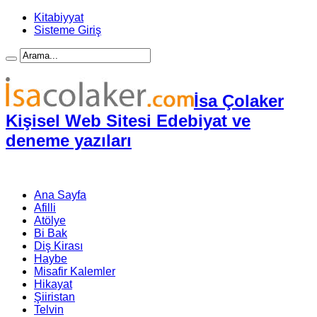
Kitabiyyat
Sisteme Giriş
İsa Çolaker
Kişisel Web Sitesi Edebiyat ve
deneme yazıları
Ana Sayfa
Afilli
Atölye
Bi Bak
Diş Kirası
Haybe
Misafir Kalemler
Hikayat
Şiiristan
Telvin