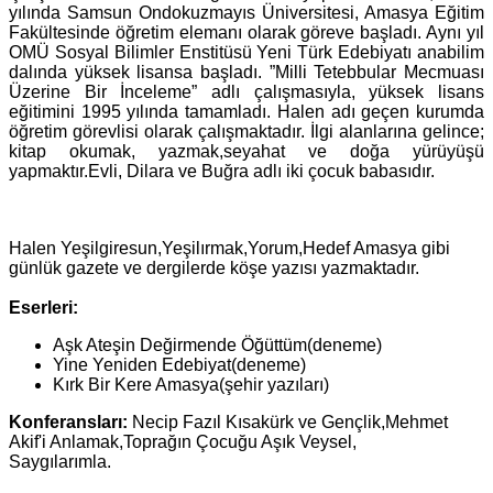
yılında Samsun Ondokuzmayıs Üniversitesi, Amasya Eğitim
Fakültesinde öğretim elemanı olarak göreve başladı. Aynı yıl
OMÜ Sosyal Bilimler Enstitüsü Yeni Türk Edebiyatı anabilim
dalında yüksek lisansa başladı. ”Milli Tetebbular Mecmuası
Üzerine Bir İnceleme” adlı çalışmasıyla, yüksek lisans
eğitimini 1995 yılında tamamladı. Halen adı geçen kurumda
öğretim görevlisi olarak çalışmaktadır. İlgi alanlarına gelince;
kitap okumak, yazmak,seyahat ve doğa yürüyüşü
yapmaktır.Evli, Dilara ve Buğra adlı iki çocuk babasıdır.
Halen Yeşilgiresun,Yeşilırmak,Yorum,Hedef Amasya gibi
günlük gazete ve dergilerde köşe yazısı yazmaktadır.
Eserleri:
Aşk Ateşin Değirmende Öğüttüm(deneme)
Yine Yeniden Edebiyat(deneme)
Kırk Bir Kere Amasya(şehir yazıları)
Konferansları:
Necip Fazıl Kısakürk ve Gençlik,Mehmet
Akif'i Anlamak,Toprağın Çocuğu Aşık Veysel,
Saygılarımla.