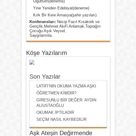
Öğüttüm(deneme)
Yine Yeniden Edebiyat(deneme)
Kırk Bir Kere Amasya(şehir yazıları)
Konferansları:
Necip Fazıl Kısakürk ve
Gençlik,Mehmet Akif'i Anlamak,Toprağın
Çocuğu Aşık Veysel,
Saygılarımla.
Köşe Yazılarım
Son Yazılar
LATİFİ’NİN OKUMA YAZMA AŞKI
ÖĞRETMEN KİMDİR?
GİRESUNLU BİR DEĞER: AYDIN
ALİUSTAOĞLU
OKUMAK İPTİLADIR
SEÇİM NASIL KAYBEDİLİR
Aşk Ateşin Değirmende