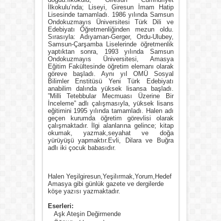
İlkokulu’nda; Liseyi, Giresun İmam Hatip
Lisesinde tamamladı. 1986 yılında Samsun
Ondokuzmayıs Üniversitesi Türk Dili ve
Edebiyatı Öğretmenliğinden mezun oldu.
Sırasıyla: Adıyaman-Gerger, Ordu-Ulubey,
Samsun-Çarşamba Liselerinde öğretmenlik
yaptıktan sonra, 1993 yılında Samsun
Ondokuzmayıs Üniversitesi, Amasya
Eğitim Fakültesinde öğretim elemanı olarak
göreve başladı. Aynı yıl OMÜ Sosyal
Bilimler Enstitüsü Yeni Türk Edebiyatı
anabilim dalında yüksek lisansa başladı.
”Milli Tetebbular Mecmuası Üzerine Bir
İnceleme” adlı çalışmasıyla, yüksek lisans
eğitimini 1995 yılında tamamladı. Halen adı
geçen kurumda öğretim görevlisi olarak
çalışmaktadır. İlgi alanlarına gelince; kitap
okumak, yazmak,seyahat ve doğa
yürüyüşü yapmaktır.Evli, Dilara ve Buğra
adlı iki çocuk babasıdır.
Halen Yeşilgiresun,Yeşilırmak,Yorum,Hedef
Amasya gibi günlük gazete ve dergilerde
köşe yazısı yazmaktadır.
Eserleri:
Aşk Ateşin Değirmende