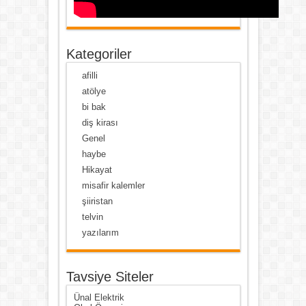
Kategoriler
afilli
atölye
bi bak
diş kirası
Genel
haybe
Hikayat
misafir kalemler
şiiristan
telvin
yazılarım
Tavsiye Siteler
Ünal Elektrik