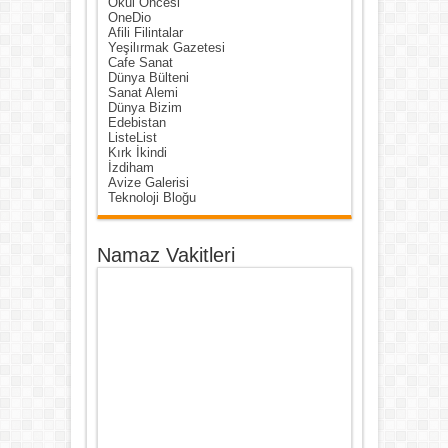
Okul Öncesi
OneDio
Afili Filintalar
Yeşilırmak Gazetesi
Cafe Sanat
Dünya Bülteni
Sanat Alemi
Dünya Bizim
Edebistan
ListeList
Kırk İkindi
İzdiham
Avize Galerisi
Teknoloji Bloğu
Namaz Vakitleri