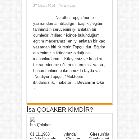
27 Nisan 2014
Yorum yap
Nurettin Topçu ‘nun bir
yazısından alıntıladığım başlık , eğitim
tarihimizin serüvenini iyi anlatan bir
cümledir .Yıllardır içinde bulunduğum
eğitim maceramızı en iyi anlatan bir kaç
yazardan biri Nurettin Topçu ‘dur .Eğitim
düzenimizin iktidarsız olduğuna
inananlardanım . Kifayetsiz ve kendini
tekrar eden bir eğitim sistemimiz varsa ,
bunun tarihine bakmamızda fayda var
.Ne diyor Topçu : “Mektepte
iktidarsızlık, mabette ...
Devamını Oku
»
İsa ÇOLAKER KİMDİR?
İsa Çolaker
01.11.1963 yılında Giresun’da
doğdu.İlkokulu, Giresun Cumhuriyet