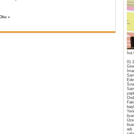
Oku »
İsa 
01.
Gire
İma
Sam
Ede
Sır
Sam
yap
Ond
Fak
baş
Yen
lis
Üze
lis
adı
çal