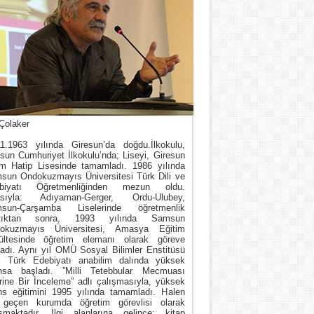
Çolaker
11.1963 yılında Giresun’da doğdu.İlkokulu,
sun Cumhuriyet İlkokulu’nda; Liseyi, Giresun
m Hatip Lisesinde tamamladı. 1986 yılında
sun Ondokuzmayıs Üniversitesi Türk Dili ve
biyatı Öğretmenliğinden mezun oldu.
asıyla: Adıyaman-Gerger, Ordu-Ulubey,
sun-Çarşamba Liselerinde öğretmenlik
tıktan sonra, 1993 yılında Samsun
okuzmayıs Üniversitesi, Amasya Eğitim
ültesinde öğretim elemanı olarak göreve
ladı. Aynı yıl OMÜ Sosyal Bilimler Enstitüsü
i Türk Edebiyatı anabilim dalında yüksek
ansa başladı. ”Milli Tetebbular Mecmuası
rine Bir İnceleme” adlı çalışmasıyla, yüksek
ans eğitimini 1995 yılında tamamladı. Halen
 geçen kurumda öğretim görevlisi olarak
ışmaktadır. İlgi alanlarına gelince; kitap