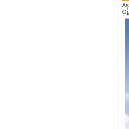
Aş
Öğ