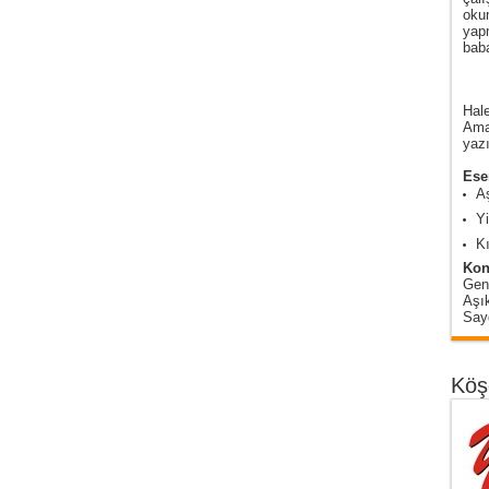
oku
yap
baba
Hale
Amas
yazı
Eser
A
Y
Kı
Kon
Gen
Aşı
Sayg
Köş