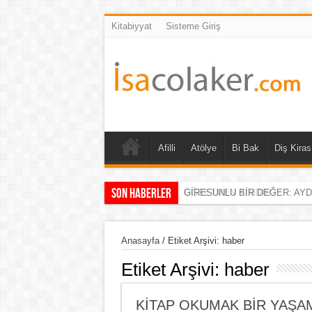
Kitabiyyat
Sisteme Giriş
Afilli
Atölye
Bi Bak
Diş Kiras
Son Haberler
GİRESUNLU BİR DEĞER: AY
Anasayfa
/
Etiket Arşivi: haber
Etiket Arşivi:
haber
KİTAP OKUMAK BİR YAŞAM