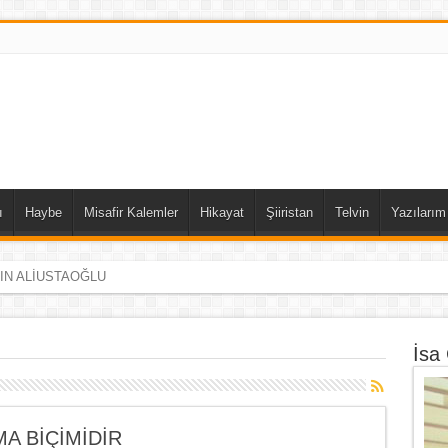
ı
Haybe
Misafir Kalemler
Hikayat
Şiiristan
Telvin
Yazılarım
DIN ALİUSTAOĞLU
İsa
A BİÇİMİDİR