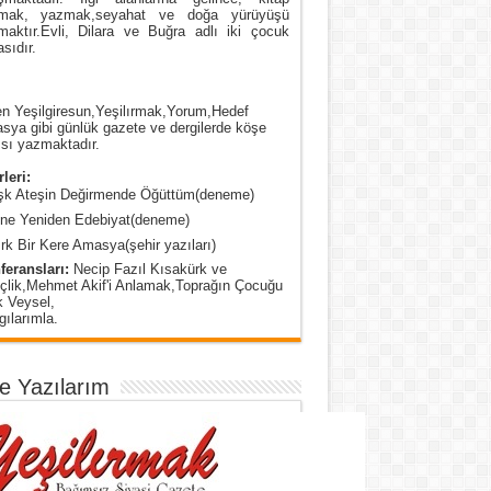
mak, yazmak,seyahat ve doğa yürüyüşü
maktır.Evli, Dilara ve Buğra adlı iki çocuk
sıdır.
n Yeşilgiresun,Yeşilırmak,Yorum,Hedef
ya gibi günlük gazete ve dergilerde köşe
sı yazmaktadır.
leri:
şk Ateşin Değirmende Öğüttüm(deneme)
ine Yeniden Edebiyat(deneme)
rk Bir Kere Amasya(şehir yazıları)
feransları:
Necip Fazıl Kısakürk ve
çlik,Mehmet Akif'i Anlamak,Toprağın Çocuğu
k Veysel,
ılarımla.
e Yazılarım