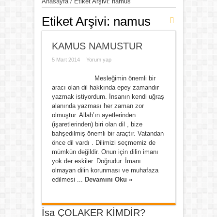
Anasayfa
/
Etiket Arşivi: namus
Etiket Arşivi:
namus
KAMUS NAMUSTUR
5 Mart 2014
Yorum yap
Mesleğimin önemli bir
aracı olan dil hakkında epey zamandır
yazmak istiyordum. İnsanın kendi uğraş
alanında yazması her zaman zor
olmuştur. Allah’ın ayetlerinden
(işaretlerinden) biri olan dil , bize
bahşedilmiş önemli bir araçtır. Vatandan
önce dil vardı . Dilimizi seçmemiz de
mümkün değildir. Onun için dilin imanı
yok der eskiler. Doğrudur. İmanı
olmayan dilin korunması ve muhafaza
edilmesi ...
Devamını Oku »
İsa ÇOLAKER KİMDİR?