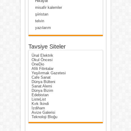
Hikayat
misafir kalemler
şiiristan
telvin
yazılarım
Tavsiye Siteler
Ünal Elektrik
Okul Öncesi
OneDio
Afili Filintalar
Yeşilırmak Gazetesi
Cafe Sanat
Dünya Bülteni
Sanat Alemi
Dünya Bizim
Edebistan
ListeList
Kırk İkindi
İzdiham
Avize Galerisi
Teknoloji Bloğu