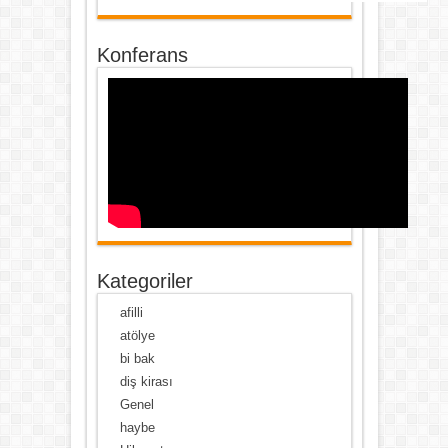
Konferans
Kategoriler
afilli
atölye
bi bak
diş kirası
Genel
haybe