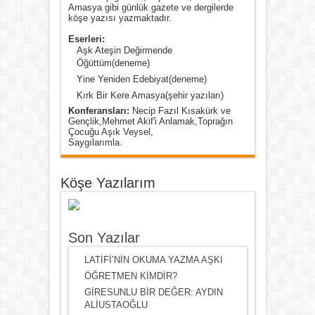
Amasya gibi günlük gazete ve dergilerde
köşe yazısı yazmaktadır.
Eserleri:
Aşk Ateşin Değirmende
Öğüttüm(deneme)
Yine Yeniden Edebiyat(deneme)
Kırk Bir Kere Amasya(şehir yazıları)
Konferansları:
Necip Fazıl Kısakürk ve
Gençlik,Mehmet Akif'i Anlamak,Toprağın
Çocuğu Aşık Veysel,
Saygılarımla.
Köşe Yazılarım
Son Yazılar
LATİFİ’NİN OKUMA YAZMA AŞKI
ÖĞRETMEN KİMDİR?
GİRESUNLU BİR DEĞER: AYDIN
ALİUSTAOĞLU