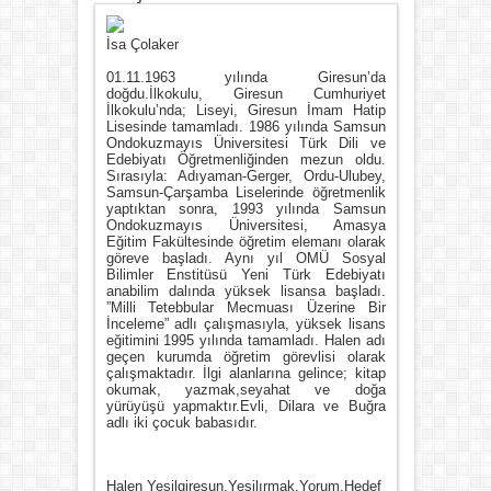
İsa Çolaker
01.11.1963 yılında Giresun’da
doğdu.İlkokulu, Giresun Cumhuriyet
İlkokulu’nda; Liseyi, Giresun İmam Hatip
Lisesinde tamamladı. 1986 yılında Samsun
Ondokuzmayıs Üniversitesi Türk Dili ve
Edebiyatı Öğretmenliğinden mezun oldu.
Sırasıyla: Adıyaman-Gerger, Ordu-Ulubey,
Samsun-Çarşamba Liselerinde öğretmenlik
yaptıktan sonra, 1993 yılında Samsun
Ondokuzmayıs Üniversitesi, Amasya
Eğitim Fakültesinde öğretim elemanı olarak
göreve başladı. Aynı yıl OMÜ Sosyal
Bilimler Enstitüsü Yeni Türk Edebiyatı
anabilim dalında yüksek lisansa başladı.
”Milli Tetebbular Mecmuası Üzerine Bir
İnceleme” adlı çalışmasıyla, yüksek lisans
eğitimini 1995 yılında tamamladı. Halen adı
geçen kurumda öğretim görevlisi olarak
çalışmaktadır. İlgi alanlarına gelince; kitap
okumak, yazmak,seyahat ve doğa
yürüyüşü yapmaktır.Evli, Dilara ve Buğra
adlı iki çocuk babasıdır.
Halen Yeşilgiresun,Yeşilırmak,Yorum,Hedef