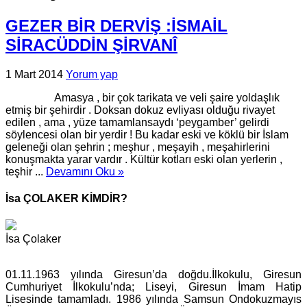
GEZER BİR DERVİŞ :İSMAİL
SİRACÜDDİN ŞİRVANÎ
1 Mart 2014
Yorum yap
Amasya , bir çok tarikata ve veli şaire yoldaşlık
etmiş bir şehirdir . Doksan dokuz evliyası olduğu rivayet
edilen , ama , yüze tamamlansaydı ‘peygamber’ gelirdi
söylencesi olan bir yerdir ! Bu kadar eski ve köklü bir İslam
geleneği olan şehrin ; meşhur , meşayih , meşahirlerini
konuşmakta yarar vardır . Kültür kotları eski olan yerlerin ,
teşhir ...
Devamını Oku »
İsa ÇOLAKER KİMDİR?
İsa Çolaker
01.11.1963 yılında Giresun’da doğdu.İlkokulu, Giresun
Cumhuriyet İlkokulu’nda; Liseyi, Giresun İmam Hatip
Lisesinde tamamladı. 1986 yılında Samsun Ondokuzmayıs