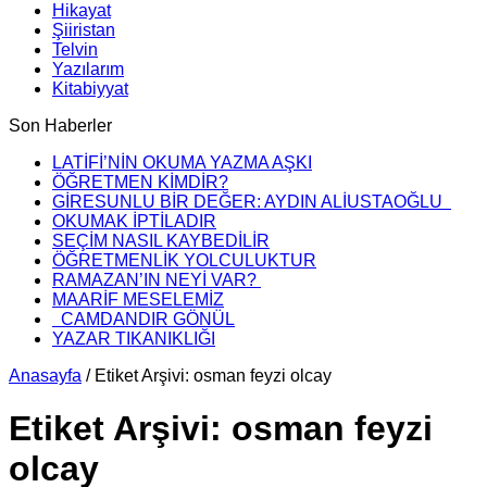
Hikayat
Şiiristan
Telvin
Yazılarım
Kitabiyyat
Son Haberler
LATİFİ’NİN OKUMA YAZMA AŞKI
ÖĞRETMEN KİMDİR?
GİRESUNLU BİR DEĞER: AYDIN ALİUSTAOĞLU
OKUMAK İPTİLADIR
SEÇİM NASIL KAYBEDİLİR
ÖĞRETMENLİK YOLCULUKTUR
RAMAZAN’IN NEYİ VAR?
MAARİF MESELEMİZ
CAMDANDIR GÖNÜL
YAZAR TIKANIKLIĞI
Anasayfa
/
Etiket Arşivi: osman feyzi olcay
Etiket Arşivi:
osman feyzi
olcay