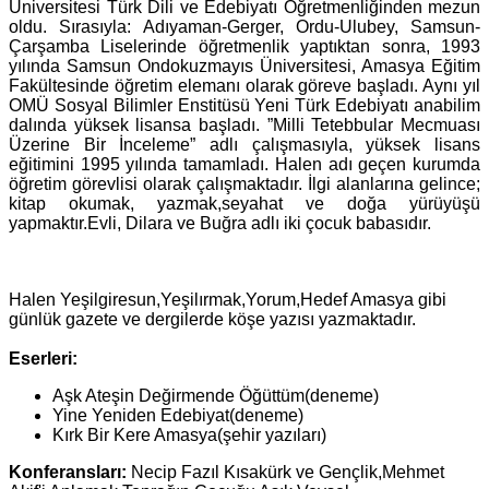
Üniversitesi Türk Dili ve Edebiyatı Öğretmenliğinden mezun
oldu. Sırasıyla: Adıyaman-Gerger, Ordu-Ulubey, Samsun-
Çarşamba Liselerinde öğretmenlik yaptıktan sonra, 1993
yılında Samsun Ondokuzmayıs Üniversitesi, Amasya Eğitim
Fakültesinde öğretim elemanı olarak göreve başladı. Aynı yıl
OMÜ Sosyal Bilimler Enstitüsü Yeni Türk Edebiyatı anabilim
dalında yüksek lisansa başladı. ”Milli Tetebbular Mecmuası
Üzerine Bir İnceleme” adlı çalışmasıyla, yüksek lisans
eğitimini 1995 yılında tamamladı. Halen adı geçen kurumda
öğretim görevlisi olarak çalışmaktadır. İlgi alanlarına gelince;
kitap okumak, yazmak,seyahat ve doğa yürüyüşü
yapmaktır.Evli, Dilara ve Buğra adlı iki çocuk babasıdır.
Halen Yeşilgiresun,Yeşilırmak,Yorum,Hedef Amasya gibi
günlük gazete ve dergilerde köşe yazısı yazmaktadır.
Eserleri:
Aşk Ateşin Değirmende Öğüttüm(deneme)
Yine Yeniden Edebiyat(deneme)
Kırk Bir Kere Amasya(şehir yazıları)
Konferansları:
Necip Fazıl Kısakürk ve Gençlik,Mehmet