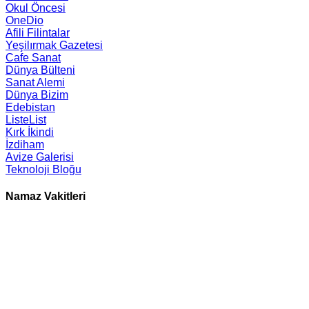
Okul Öncesi
OneDio
Afili Filintalar
Yeşilırmak Gazetesi
Cafe Sanat
Dünya Bülteni
Sanat Alemi
Dünya Bizim
Edebistan
ListeList
Kırk İkindi
İzdiham
Avize Galerisi
Teknoloji Bloğu
Namaz Vakitleri