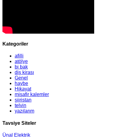
Kategoriler
afilli
atölye
bi bak
diş kirası
Genel
haybe
Hikayat
misafir kalemler
şiiristan
telvin
yazılarım
Tavsiye Siteler
Ünal Elektrik