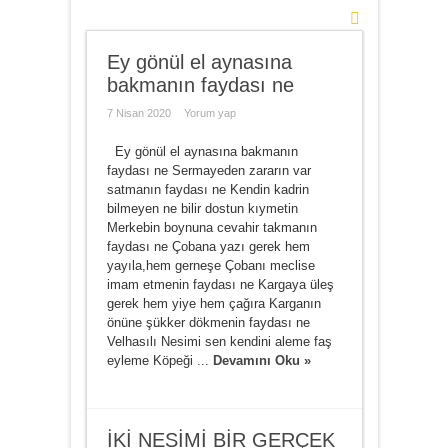
Ey gönül el aynasına
bakmanın faydası ne
7 Nisan 2020
Yorum yap
Ey gönül el aynasına bakmanın
faydası ne Sermayeden zararın var
satmanın faydası ne Kendin kadrin
bilmeyen ne bilir dostun kıymetin
Merkebin boynuna cevahir takmanın
faydası ne Çobana yazı gerek hem
yayıla,hem gerneşe Çobanı meclise
imam etmenin faydası ne Kargaya üleş
gerek hem yiye hem çağıra Karganın
önüne şükker dökmenin faydası ne
Velhasılı Nesimi sen kendini aleme faş
eyleme Köpeği ...
Devamını Oku »
İKİ NESİMİ BİR GERÇEK