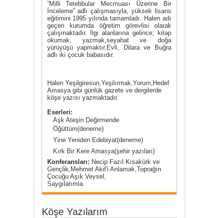
”Milli Tetebbular Mecmuası Üzerine Bir
İnceleme” adlı çalışmasıyla, yüksek lisans
eğitimini 1995 yılında tamamladı. Halen adı
geçen kurumda öğretim görevlisi olarak
çalışmaktadır. İlgi alanlarına gelince; kitap
okumak, yazmak,seyahat ve doğa
yürüyüşü yapmaktır.Evli, Dilara ve Buğra
adlı iki çocuk babasıdır.
Halen Yeşilgiresun,Yeşilırmak,Yorum,Hedef
Amasya gibi günlük gazete ve dergilerde
köşe yazısı yazmaktadır.
Eserleri:
Aşk Ateşin Değirmende
Öğüttüm(deneme)
Yine Yeniden Edebiyat(deneme)
Kırk Bir Kere Amasya(şehir yazıları)
Konferansları:
Necip Fazıl Kısakürk ve
Gençlik,Mehmet Akif'i Anlamak,Toprağın
Çocuğu Aşık Veysel,
Saygılarımla.
Köşe Yazılarım