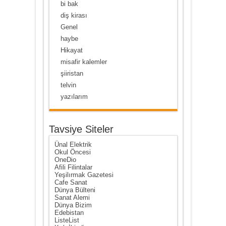
bi bak
diş kirası
Genel
haybe
Hikayat
misafir kalemler
şiiristan
telvin
yazılarım
Tavsiye Siteler
Ünal Elektrik
Okul Öncesi
OneDio
Afili Filintalar
Yeşilırmak Gazetesi
Cafe Sanat
Dünya Bülteni
Sanat Alemi
Dünya Bizim
Edebistan
ListeList