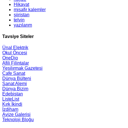
Hikayat
misafir kalemler
şiiristan
telvin
yazılarım
Tavsiye Siteler
Ünal Elektrik
Okul Öncesi
OneDio
Afili Filintalar
Yeşilırmak Gazetesi
Cafe Sanat
Dünya Bülteni
Sanat Alemi
Dünya Bizim
Edebistan
ListeList
Kırk İkindi
İzdiham
Avize Galerisi
Teknoloji Bloğu