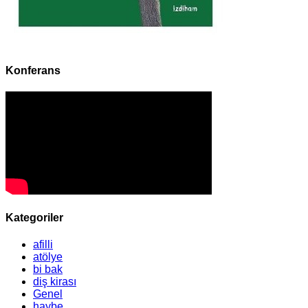
Konferans
Kategoriler
afilli
atölye
bi bak
diş kirası
Genel
haybe