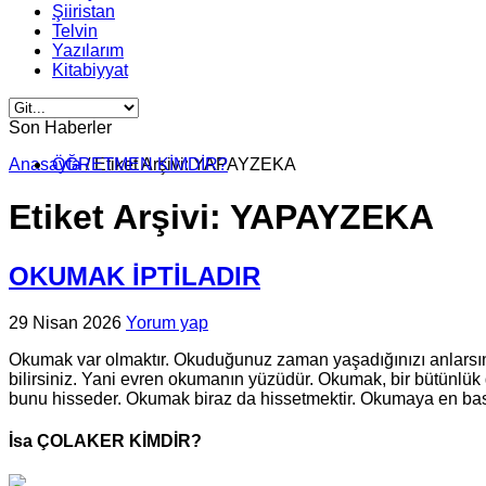
Şiiristan
Telvin
Yazılarım
Kitabiyyat
Son Haberler
Anasayfa
ÖĞRETMEN KİMDİR?
GİRESUNLU BİR DEĞER: AYDIN ALİUSTAOĞLU
/
Etiket Arşivi: YAPAYZEKA
Etiket Arşivi:
YAPAYZEKA
OKUMAK İPTİLADIR
29 Nisan 2026
Yorum yap
Okumak var olmaktır. Okuduğunuz zaman yaşadığınızı anlarsını
bilirsiniz. Yani evren okumanın yüzüdür. Okumak, bir bütünlük 
bunu hisseder. Okumak biraz da hissetmektir. Okumaya en bas
İsa ÇOLAKER KİMDİR?