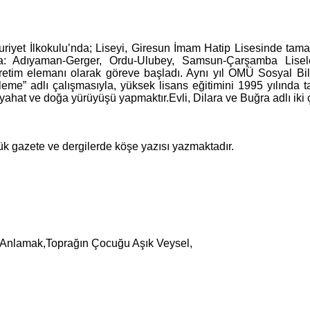
uriyet İlkokulu’nda; Liseyi, Giresun İmam Hatip Lisesinde ta
la: Adıyaman-Gerger, Ordu-Ulubey, Samsun-Çarşamba Lisel
etim elemanı olarak göreve başladı. Aynı yıl OMÜ Sosyal Bili
eleme” adlı çalışmasıyla, yüksek lisans eğitimini 1995 yılında
eyahat ve doğa yürüyüşü yapmaktır.Evli, Dilara ve Buğra adlı iki 
k gazete ve dergilerde köşe yazısı yazmaktadır.
i Anlamak,Toprağın Çocuğu Aşık Veysel,