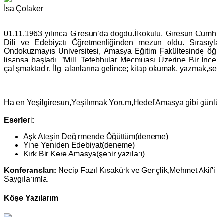
İsa Çolaker
01.11.1963 yılında Giresun’da doğdu.İlkokulu, Giresun Cumh
Dili ve Edebiyatı Öğretmenliğinden mezun oldu. Sırasıy
Ondokuzmayıs Üniversitesi, Amasya Eğitim Fakültesinde öğr
lisansa başladı. ”Milli Tetebbular Mecmuası Üzerine Bir İnc
çalışmaktadır. İlgi alanlarına gelince; kitap okumak, yazmak,s
Halen Yeşilgiresun,Yeşilırmak,Yorum,Hedef Amasya gibi günlü
Eserleri:
Aşk Ateşin Değirmende Öğüttüm(deneme)
Yine Yeniden Edebiyat(deneme)
Kırk Bir Kere Amasya(şehir yazıları)
Konferansları:
Necip Fazıl Kısakürk ve Gençlik,Mehmet Akif'
Saygılarımla.
Köşe Yazılarım