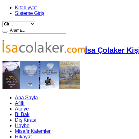
Kitabiyyat
Sisteme Giriş
İsa Çolaker Kiş
Ana Sayfa
Afilli
Atölye
Bi Bak
Diş Kirası
Haybe
Misafir Kalemler
Hikayat