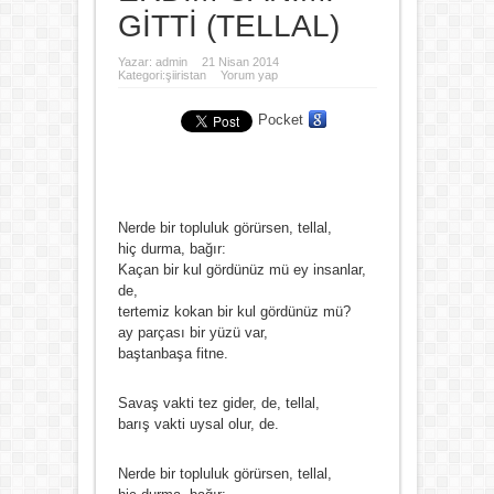
GİTTİ (TELLAL)
Yazar:
admin
21 Nisan 2014
Kategori:
şiiristan
Yorum yap
Pocket
Nerde bir topluluk görürsen, tellal,
hiç durma, bağır:
Kaçan bir kul gördünüz mü ey insanlar,
de,
tertemiz kokan bir kul gördünüz mü?
ay parçası bir yüzü var,
baştanbaşa fitne.
Savaş vakti tez gider, de, tellal,
barış vakti uysal olur, de.
Nerde bir topluluk görürsen, tellal,