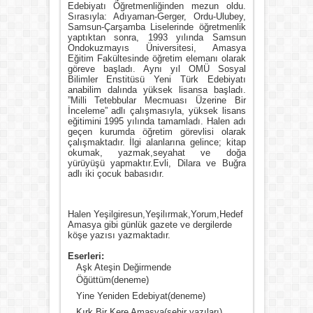
Edebiyatı Öğretmenliğinden mezun oldu.
Sırasıyla: Adıyaman-Gerger, Ordu-Ulubey,
Samsun-Çarşamba Liselerinde öğretmenlik
yaptıktan sonra, 1993 yılında Samsun
Ondokuzmayıs Üniversitesi, Amasya
Eğitim Fakültesinde öğretim elemanı olarak
göreve başladı. Aynı yıl OMÜ Sosyal
Bilimler Enstitüsü Yeni Türk Edebiyatı
anabilim dalında yüksek lisansa başladı.
”Milli Tetebbular Mecmuası Üzerine Bir
İnceleme” adlı çalışmasıyla, yüksek lisans
eğitimini 1995 yılında tamamladı. Halen adı
geçen kurumda öğretim görevlisi olarak
çalışmaktadır. İlgi alanlarına gelince; kitap
okumak, yazmak,seyahat ve doğa
yürüyüşü yapmaktır.Evli, Dilara ve Buğra
adlı iki çocuk babasıdır.
Halen Yeşilgiresun,Yeşilırmak,Yorum,Hedef
Amasya gibi günlük gazete ve dergilerde
köşe yazısı yazmaktadır.
Eserleri:
Aşk Ateşin Değirmende
Öğüttüm(deneme)
Yine Yeniden Edebiyat(deneme)
Kırk Bir Kere Amasya(şehir yazıları)