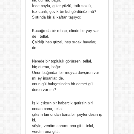
hiç durma, bağır:
İnce boylu, güler yüzlü, tatlı sözlü,
tez canlı, çevik bir kul gördünüz mü?
Sırtında bir al kaftan taşıyor.
Kucağında bir rebap, elinde bir yay var,
de , tellal,
Çaldığı hep güzel, hep sıcak havalar,
de.
Nerede bir topluluk görürsen, tellal,
hiç durma, bağır:
Onun bağından bir meyva devşiren var
mı ey insanlar, de,
onun gül bahçesinden bir demet gül
deren var mı?
İş ki çıksın bir habercik getirsin biri
ondan bana, tellal
çıksın biri ondan bana bir şeyler desin iş
ki,
söyle, verdim canımı ona gitti, telal,
verdim ona gitti.