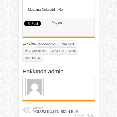
Mevlana Celaleddin Rumi
Paylaş
Etiketler:
ISA ÇOLAKER
MESNEVI
MEVLANA ŞEMS
MEVLANA SEVGISI
MEVLEVILIK
Hakkında admin
Önceki:
YOLUM DÜŞTÜ SİZİN ELE
Sonraki: