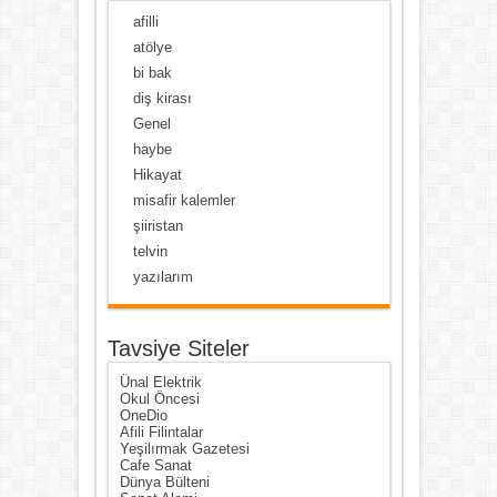
afilli
atölye
bi bak
diş kirası
Genel
haybe
Hikayat
misafir kalemler
şiiristan
telvin
yazılarım
Tavsiye Siteler
Ünal Elektrik
Okul Öncesi
OneDio
Afili Filintalar
Yeşilırmak Gazetesi
Cafe Sanat
Dünya Bülteni