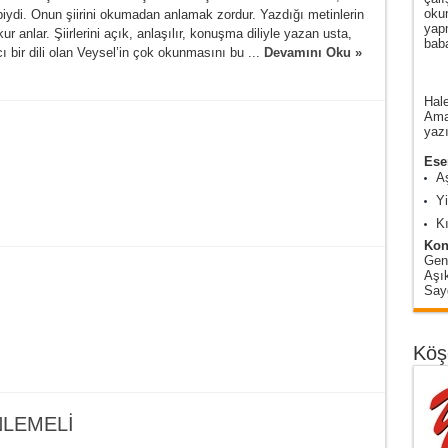
oku
gibiydi. Onun şiirini okumadan anlamak zordur. Yazdığı metinlerin
yap
ur anlar. Şiirlerini açık, anlaşılır, konuşma diliyle yazan usta,
baba
ı bir dili olan Veysel’in çok okunmasını bu ...
Devamını Oku »
Hale
Amas
yazı
Eser
A
Y
Kı
Kon
Gen
Aşı
Sayg
Köş
NLEMELİ