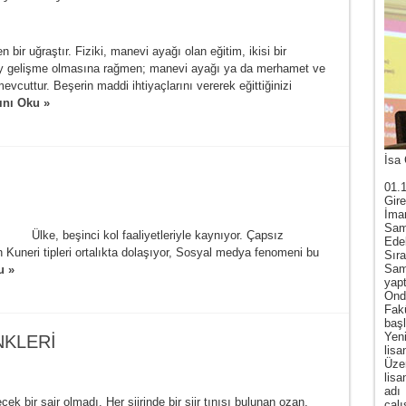
 Fiziki, manevi ayağı olan eğitim, ikisi bir
pey gelişme olmasına rağmen; manevi ayağı ya da merhamet ve
vcuttur. Beşerin maddi ihtiyaçlarını vererek eğittiğinizi
nı Oku »
İsa 
01.
Gire
İma
Sam
iyetleriyle kaynıyor. Çapsız
Ede
n Kuneri tipleri ortalıkta dolaşıyor, Sosyal medya fenomeni bu
Sır
Sam
u »
yap
Ond
Fak
baş
Yen
NKLERİ
lis
Üze
lis
adı
air olmadı. Her şiirinde bir şiir tınısı bulunan ozan,
çal