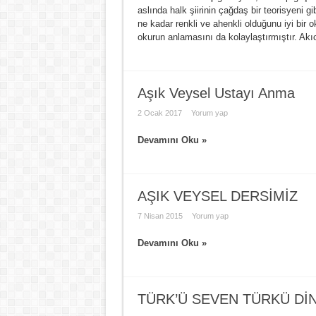
aslında halk şiirinin çağdaş bir teorisyeni 
ne kadar renkli ve ahenkli olduğunu iyi bir ok
okurun anlamasını da kolaylaştırmıştır. Akıc
Aşık Veysel Ustayı Anma
2 Ocak 2017
Yorum yap
Devamını Oku »
AŞIK VEYSEL DERSİMİZ
7 Nisan 2015
Yorum yap
Devamını Oku »
TÜRK’Ü SEVEN TÜRKÜ Dİ