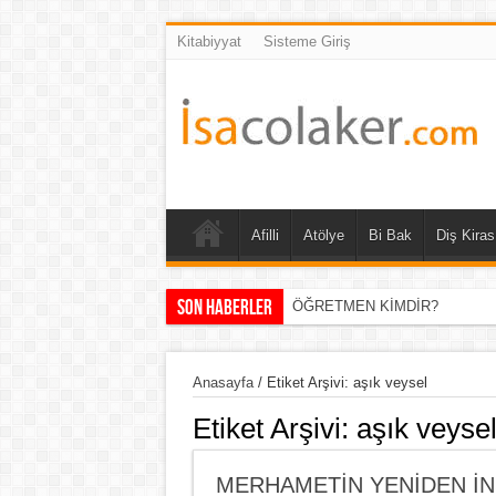
Kitabiyyat
Sisteme Giriş
Afilli
Atölye
Bi Bak
Diş Kiras
Son Haberler
GİRESUNLU BİR DEĞER: AY
Anasayfa
/
Etiket Arşivi: aşık veysel
Etiket Arşivi:
aşık veyse
MERHAMETİN YENİDEN İN