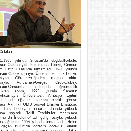
Çolaker
11.1963 yılında Giresun’da doğdu.İlkokulu,
sun Cumhuriyet İlkokulu’nda; Liseyi, Giresun
m Hatip Lisesinde tamamladı. 1986 yılında
sun Ondokuzmayıs Üniversitesi Türk Dili ve
biyatı Öğretmenliğinden mezun oldu.
asıyla: Adıyaman-Gerger, Ordu-Ulubey,
sun-Çarşamba Liselerinde öğretmenlik
tıktan sonra, 1993 yılında Samsun
okuzmayıs Üniversitesi, Amasya Eğitim
ültesinde öğretim elemanı olarak göreve
ladı. Aynı yıl OMÜ Sosyal Bilimler Enstitüsü
i Türk Edebiyatı anabilim dalında yüksek
ansa başladı. ”Milli Tetebbular Mecmuası
rine Bir İnceleme” adlı çalışmasıyla, yüksek
ans eğitimini 1995 yılında tamamladı. Halen
 geçen kurumda öğretim görevlisi olarak
ışmaktadır. İlgi alanlarına gelince; kitap