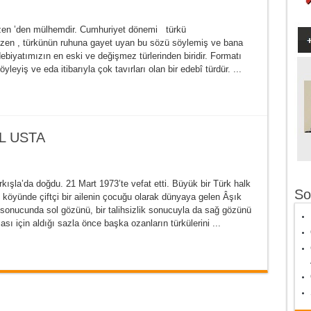
 ’den mülhemdir. Cumhuriyet dönemi türkü
ısözen , türkünün ruhuna gayet uyan bu sözü söylemiş ve bana
ebiyatımızın en eski ve değişmez türlerinden biridir. Formatı
yleyiş ve eda itibarıyla çok tavırları olan bir edebî türdür. ...
L USTA
la’da doğdu. 21 Mart 1973’te vefat etti. Büyük bir Türk halk
So
an köyünde çiftçi bir ailenin çocuğu olarak dünyaya gelen Âşık
ı sonucunda sol gözünü, bir talihsizlik sonucuyla da sağ gözünü
ı için aldığı sazla önce başka ozanların türkülerini ...