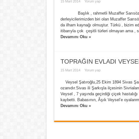
15 Mart 2014
Yorum yap
Başlık , rahmetli Muzaffer Sarısözen
derleyicilerimizden biri olan Muzaffer Sar
da ilham kaynağı olmuştur. Türkü , bizim ed
itibarıyla çok çeşitli türleri olmayan ama , sö
Devamını Oku »
TOPRAĞIN EVLADI VEYSE
15 Mart 2014
Yorum yap
Veysel Şatıroğlu,25 Ekim 1894 Sivas Şarkış
ozanıdır.Sivas ili Şarkışla ilçesinin Sivrial
Veysel , 7 yaşında geçirdiği çiçek hastalığ
kaybetti. Babasının, Âşık Veysel’e oyalanmas
Devamını Oku »