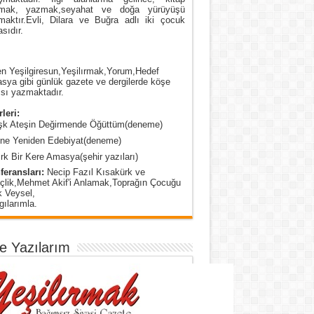
mak, yazmak,seyahat ve doğa yürüyüşü
maktır.Evli, Dilara ve Buğra adlı iki çocuk
sıdır.
n Yeşilgiresun,Yeşilırmak,Yorum,Hedef
ya gibi günlük gazete ve dergilerde köşe
sı yazmaktadır.
leri:
şk Ateşin Değirmende Öğüttüm(deneme)
ine Yeniden Edebiyat(deneme)
rk Bir Kere Amasya(şehir yazıları)
feransları:
Necip Fazıl Kısakürk ve
çlik,Mehmet Akif'i Anlamak,Toprağın Çocuğu
k Veysel,
ılarımla.
e Yazılarım