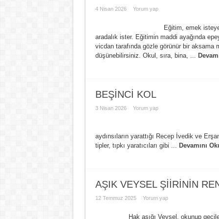
4 Nisan 2026
Yorum yap
Eğitim, emek isteyen bir uğraştır.
aradalık ister. Eğitimin maddi ayağında e
vicdan tarafında gözle görünür bir aksama me
düşünebilirsiniz. Okul, sıra, bina, ...
Devamı
BEŞİNCİ KOL
3 Nisan 2026
Yorum yap
Ülke, beşinci kol faal
aydınsıların yarattığı Recep İvedik ve Erşa
tipler, tıpkı yaratıcıları gibi ...
Devamını Ok
AŞIK VEYSEL ŞİİRİNİN RE
12 Temmuz 2025
Yorum yap
Hak aşığı Veysel, okunup geçilecek bir ş