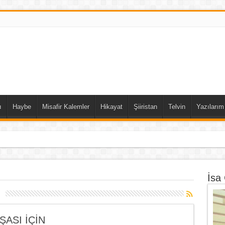
ı
Haybe
Misafir Kalemler
Hikayat
Şiiristan
Telvin
Yazılarım
DIN ALİUSTAOĞLU
İsa
l
ŞASI İÇİN