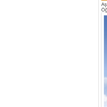
Aş
Öğ