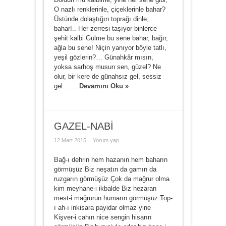
O nazlı renklerinle, çiçeklerinle bahar?
Üstünde dolaştığın toprağı dinle,
bahar!.. Her zerresi taşıyor binlerce
şehit kalbi Gülme bu sene bahar, bağır,
ağla bu sene! Niçin yanıyor böyle tatlı,
yeşil gözlerin?… Günahkâr mısın,
yoksa sarhoş musun sen, güzel? Ne
olur, bir kere de günahsız gel, sessiz
gel… ...
Devamını Oku »
GAZEL-NABİ
12 Mart 2015
Yorum yap
Bağ-ı dehrin hem hazanın hem baharın
görmüşüz Biz neşatın da gamın da
ruzgarın görmüşüz Çok da mağrur olma
kim meyhane-i ikbalde Biz hezaran
mest-i mağrurun humarın görmüşüz Top-
ı ah-ı inkisara payidar olmaz yine
Kişver-i cahın nice sengin hisarın