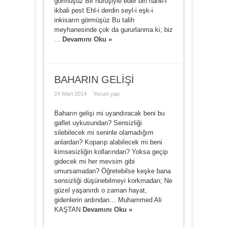
görmüşüz Bir huruşiyle eder bin hane-i
ikbali pest Ehl-i derdin seyl-i eşk-i
inkisarın görmüşüz Bu talih
meyhanesinde çok da gururlanma ki; biz
...
Devamını Oku »
BAHARIN GELİŞİ
24 Mart 2014
Yorum yap
Baharın gelişi mi uyandıracak beni bu
gaflet uykusundan? Sensizliği
silebilecek mi seninle olamadığım
anlardan? Koparıp alabilecek mi beni
kimsesizliğin kollarından? Yoksa geçip
gidecek mi her mevsim gibi
umursamadan? Öğretebilse keşke bana
sensizliği düşünebilmeyi korkmadan; Ne
güzel yaşanırdı o zaman hayat,
gidenlerin ardından… Muhammed Ali
KAŞTAN
Devamını Oku »