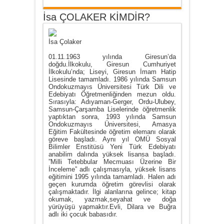
İsa ÇOLAKER KİMDİR?
İsa Çolaker
01.11.1963 yılında Giresun’da
doğdu.İlkokulu, Giresun Cumhuriyet
İlkokulu’nda; Liseyi, Giresun İmam Hatip
Lisesinde tamamladı. 1986 yılında Samsun
Ondokuzmayıs Üniversitesi Türk Dili ve
Edebiyatı Öğretmenliğinden mezun oldu.
Sırasıyla: Adıyaman-Gerger, Ordu-Ulubey,
Samsun-Çarşamba Liselerinde öğretmenlik
yaptıktan sonra, 1993 yılında Samsun
Ondokuzmayıs Üniversitesi, Amasya
Eğitim Fakültesinde öğretim elemanı olarak
göreve başladı. Aynı yıl OMÜ Sosyal
Bilimler Enstitüsü Yeni Türk Edebiyatı
anabilim dalında yüksek lisansa başladı.
”Milli Tetebbular Mecmuası Üzerine Bir
İnceleme” adlı çalışmasıyla, yüksek lisans
eğitimini 1995 yılında tamamladı. Halen adı
geçen kurumda öğretim görevlisi olarak
çalışmaktadır. İlgi alanlarına gelince; kitap
okumak, yazmak,seyahat ve doğa
yürüyüşü yapmaktır.Evli, Dilara ve Buğra
adlı iki çocuk babasıdır.