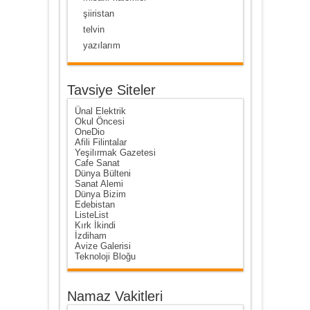
şiiristan
telvin
yazılarım
Tavsiye Siteler
Ünal Elektrik
Okul Öncesi
OneDio
Afili Filintalar
Yeşilırmak Gazetesi
Cafe Sanat
Dünya Bülteni
Sanat Alemi
Dünya Bizim
Edebistan
ListeList
Kırk İkindi
İzdiham
Avize Galerisi
Teknoloji Bloğu
Namaz Vakitleri