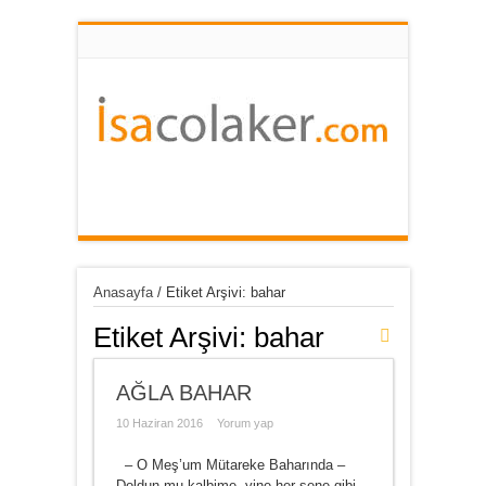
Anasayfa
/
Etiket Arşivi: bahar
Etiket Arşivi:
bahar
AĞLA BAHAR
10 Haziran 2016
Yorum yap
– O Meş’um Mütareke Baharında –
Doldun mu kalbime, yine her sene gibi,