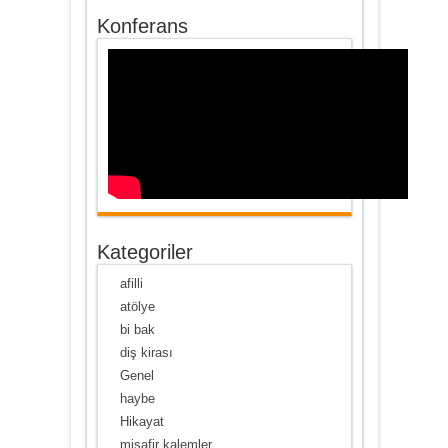
Konferans
Kategoriler
afilli
atölye
bi bak
diş kirası
Genel
haybe
Hikayat
misafir kalemler