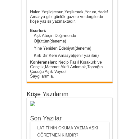
Halen Yeşilgiresun,Yeşilırmak,Yorum,Hedef
Amasya gibi günlük gazete ve dergilerde
köşe yazısı yazmaktadır.
Eserleri:
Aşk Ateşin Değirmende
Öğüttüm(deneme)
Yine Yeniden Edebiyat(deneme)
Kırk Bir Kere Amasya(şehir yazıları)
Konferansları:
Necip Fazıl Kısakürk ve
Gençlik,Mehmet Akif'i Anlamak,Toprağın
Çocuğu Aşık Veysel,
Saygılarımla.
Köşe Yazılarım
Son Yazılar
LATİFİ’NİN OKUMA YAZMA AŞKI
ÖĞRETMEN KİMDİR?