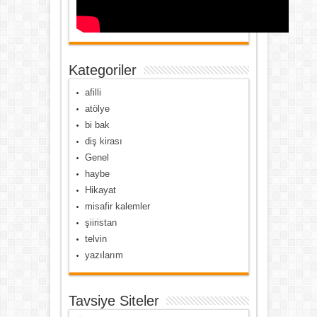
Kategoriler
afilli
atölye
bi bak
diş kirası
Genel
haybe
Hikayat
misafir kalemler
şiiristan
telvin
yazılarım
Tavsiye Siteler