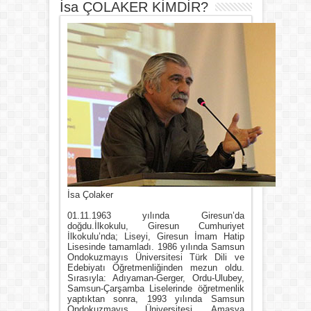
İsa ÇOLAKER KİMDİR?
İsa Çolaker
01.11.1963 yılında Giresun’da
doğdu.İlkokulu, Giresun Cumhuriyet
İlkokulu’nda; Liseyi, Giresun İmam Hatip
Lisesinde tamamladı. 1986 yılında Samsun
Ondokuzmayıs Üniversitesi Türk Dili ve
Edebiyatı Öğretmenliğinden mezun oldu.
Sırasıyla: Adıyaman-Gerger, Ordu-Ulubey,
Samsun-Çarşamba Liselerinde öğretmenlik
yaptıktan sonra, 1993 yılında Samsun
Ondokuzmayıs Üniversitesi, Amasya