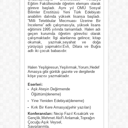
Eğitim Fakültesinde öğretim elemanı olarak
göreve başladı. Aynı yıl OMÜ Sosyal
Bilimler Enstitüsü Yeni Türk Edebiyatı
anabilim dalında yüksek lisansa başladı.
”Milli Tetebbular Mecmuası Üzerine Bir
İnceleme” adlı çalışmasıyla, yüksek lisans
eğitimini 1995 yılında tamamladı. Halen adı
geçen kurumda öğretim görevlisi olarak
çalışmaktadır. İlgi alanlarına gelince; kitap
okumak, yazmak,seyahat ve doğa
yürüyüşü yapmaktır.Evli, Dilara ve Buğra
adlı iki çocuk babasıdır.
Halen Yeşilgiresun,Yeşilırmak,Yorum,Hedef
Amasya gibi günlük gazete ve dergilerde
köşe yazısı yazmaktadır.
Eserleri:
Aşk Ateşin Değirmende
Öğüttüm(deneme)
Yine Yeniden Edebiyat(deneme)
Kırk Bir Kere Amasya(şehir yazıları)
Konferansları:
Necip Fazıl Kısakürk ve
Gençlik,Mehmet Akif'i Anlamak,Toprağın
Çocuğu Aşık Veysel,
Saygılarımla.