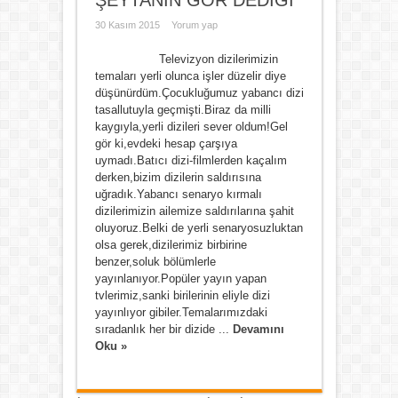
ŞEYTANIN GÖR DEDİĞİ
30 Kasım 2015
Yorum yap
Televizyon dizilerimizin
temaları yerli olunca işler düzelir diye
düşünürdüm.Çocukluğumuz yabancı dizi
tasallutuyla geçmişti.Biraz da milli
kaygıyla,yerli dizileri sever oldum!Gel
gör ki,evdeki hesap çarşıya
uymadı.Batıcı dizi-filmlerden kaçalım
derken,bizim dizilerin saldırısına
uğradık.Yabancı senaryo kırmalı
dizilerimizin ailemize saldırılarına şahit
oluyoruz.Belki de yerli senaryosuzluktan
olsa gerek,dizilerimiz birbirine
benzer,soluk bölümlerle
yayınlanıyor.Popüler yayın yapan
tvlerimiz,sanki birilerinin eliyle dizi
yayınlıyor gibiler.Temalarımızdaki
sıradanlık her bir dizide ...
Devamını
Oku »