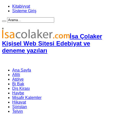
Kitabiyyat
Sisteme Giriş
İsa Çolaker
Kişisel Web Sitesi Edebiyat ve
deneme yazıları
Ana Sayfa
Afilli
Atölye
Bi Bak
Diş Kirası
Haybe
Misafir Kalemler
Hikayat
Şiiristan
Telvin