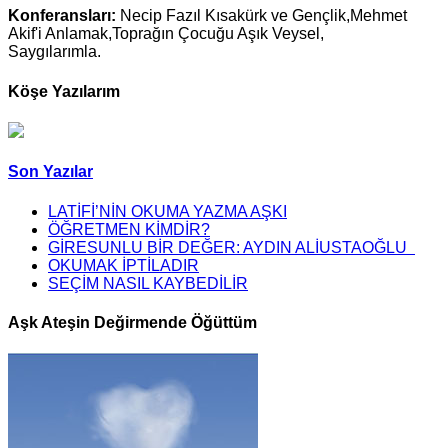
Konferansları:
Necip Fazıl Kısakürk ve Gençlik,Mehmet
Akif'i Anlamak,Toprağın Çocuğu Aşık Veysel,
Saygılarımla.
Köşe Yazılarım
Son Yazılar
LATİFİ’NİN OKUMA YAZMA AŞKI
ÖĞRETMEN KİMDİR?
GİRESUNLU BİR DEĞER: AYDIN ALİUSTAOĞLU
OKUMAK İPTİLADIR
SEÇİM NASIL KAYBEDİLİR
Aşk Ateşin Değirmende Öğüttüm