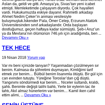
Aslan da, geldi ve gitti. Amasya’ya, Sivas’tan yeni icabet
etmişti. Memleketimde çalışayıım diyordu. Çok hayalleri
vardı. Hukukumuzda eskiye dayanır. Rahmetli arkadaşı
Ahmet Nedim Çeker’in anması vesilesiyle
buluşmuştuk.İskender Pala, Ömer Celep, Erzurum Atatürk
Üniversitesinden sınıf arkadaşlarıdır. Orda başlayan
dostluğumuz, geçen haftaya kadar sürmüştü. Şeb-i Aruz’un
ya da Mevlana’nın ölümünün 746.yılı için aradığımda, ben ...
Devamını Oku »
TEK HECE
19 Nisan 2018
Yorum yap
Var mı beni içinizde tanıyan? Yaşanmadan çözülmeyen sır
benim. Kalmasa da şöhretimi duymayan, Kimliğimi tarif
etmek zor benim… Bülbül benim lisanımla ötüştü. Bir gül için
can evinden tutuştu. Yüreğine Toroslar’dan çığ düştü.
Yangınımı söndürmedi kar benim… Niceler sultandı, kraldı,
şahtı. Benimle değişti talihi bahtı, Yerle bir eylerim tac ile
tahtı, Akıl almaz hünerlerim var benim… Kamil iken cahil
ettim alimi, ...
Devamını Oku »