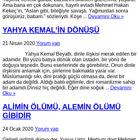
Ama bana en çok dokunanı, hayırlı evladı Mehmet Hakan
Kekeç’in, “Aslan gibi, bileğiyle savaştı. Yağmurdan sonra
görüşürüz, babam.” sözleriydi. Köşe ...
Devamını Oku »
YAHYA KEMAL’İN DÖNÜŞÜ
21 Nisan 2020
Yorum yap
Yahya Kemal Beyatlı, dinle ilişkisi merak edilen bir
adamdır. Bir yüzü batıya dönük olan üstadın, bir yönü de
doğuya teşnedir. Bunu eserlerinde de görebiliriz. Onun dinle
ilişkisini anlamak için, şiirlerine bakmakta yarar var.
Müslümanlığı sıkı, dini pratiği güçlü olmasa da, deist bir
adam da değildi. Aldığı batılı eğitimle, dini romantizme sahip
bir adamdı.Dinsiz hiç değildi. Eğer dine soğuk ...
Devamını
Oku »
ALİMİN ÖLÜMÜ, ALEMİN ÖLÜMÜ
GİBİDİR
24 Ocak 2020
Yorum yap
Gelimli gidimli dünya der, Yunus Usta. Merhum dost Mehmet