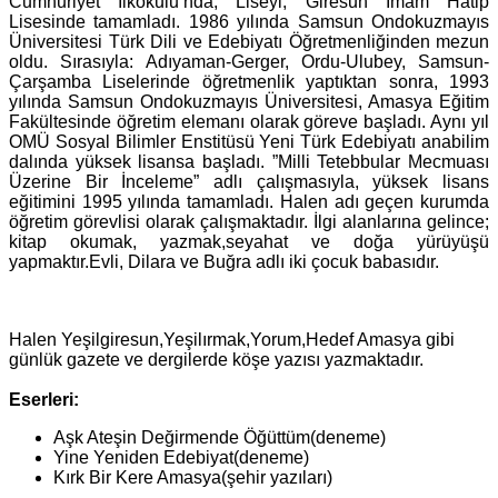
Cumhuriyet İlkokulu’nda; Liseyi, Giresun İmam Hatip
Lisesinde tamamladı. 1986 yılında Samsun Ondokuzmayıs
Üniversitesi Türk Dili ve Edebiyatı Öğretmenliğinden mezun
oldu. Sırasıyla: Adıyaman-Gerger, Ordu-Ulubey, Samsun-
Çarşamba Liselerinde öğretmenlik yaptıktan sonra, 1993
yılında Samsun Ondokuzmayıs Üniversitesi, Amasya Eğitim
Fakültesinde öğretim elemanı olarak göreve başladı. Aynı yıl
OMÜ Sosyal Bilimler Enstitüsü Yeni Türk Edebiyatı anabilim
dalında yüksek lisansa başladı. ”Milli Tetebbular Mecmuası
Üzerine Bir İnceleme” adlı çalışmasıyla, yüksek lisans
eğitimini 1995 yılında tamamladı. Halen adı geçen kurumda
öğretim görevlisi olarak çalışmaktadır. İlgi alanlarına gelince;
kitap okumak, yazmak,seyahat ve doğa yürüyüşü
yapmaktır.Evli, Dilara ve Buğra adlı iki çocuk babasıdır.
Halen Yeşilgiresun,Yeşilırmak,Yorum,Hedef Amasya gibi
günlük gazete ve dergilerde köşe yazısı yazmaktadır.
Eserleri:
Aşk Ateşin Değirmende Öğüttüm(deneme)
Yine Yeniden Edebiyat(deneme)
Kırk Bir Kere Amasya(şehir yazıları)