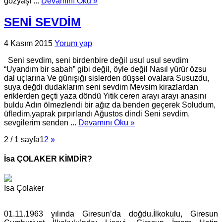
gözyaşı ...
Devamını Oku »
SENİ SEVDİM
4 Kasım 2015
Yorum yap
Seni sevdim, seni birdenbire değil usul usul sevdim
“Uyandım bir sabah” gibi değil, öyle değil Nasıl yürür özsu
dal uçlarına Ve günışığı sislerden düşsel ovalara Susuzdu,
suya değdi dudaklarım seni sevdim Mevsim kirazlardan
eriklerden geçti yaza döndü Yitik ceren arayı arayı anasını
buldu Adın ölmezlendi bir ağız da benden geçerek Soludum,
üfledim,yaprak pırpırlandı Ağustos dindi Seni sevdim,
sevgilerim senden ...
Devamını Oku »
2 / 1 sayfa
1
2
»
İsa ÇOLAKER KİMDİR?
İsa Çolaker
01.11.1963 yılında Giresun’da doğdu.İlkokulu, Giresun