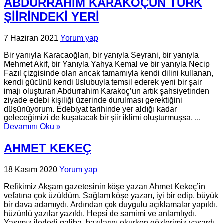
ABDURRAHİM KARAKOÇUN TÜRK
ŞİİRİNDEKİ YERİ
7 Haziran 2021
Yorum yap
Bir yanıyla Karacaoğlan, bir yanıyla Seyrani, bir yanıyla
Mehmet Akif, bir Yanıyla Yahya Kemal ve bir yanıyla Necip
Fazıl çizgisinde olan ancak tamamıyla kendi dilini kullanan,
kendi gücünü kendi üslubuyla temsil ederek yeni bir şair
imajı oluşturan Abdurrahim Karakoç’un artık şahsiyetinden
ziyade edebi kişiliği üzerinde durulması gerektiğini
düşünüyorum. Edebiyat tarihinde yer aldığı kadar
geleceğimizi de kuşatacak bir şiir iklimi oluşturmuşsa, ...
Devamını Oku »
AHMET KEKEÇ
18 Kasım 2020
Yorum yap
Refikimiz Akşam gazetesinin köşe yazarı Ahmet Kekeç’in
vefatına çok üzüldüm. Sağlam köşe yazarı, iyi bir edip, büyük
bir dava adamıydı. Ardından çok duygulu açıklamalar yapıldı,
hüzünlü yazılar yazıldı. Hepsi de samimi ve anlamlıydı.
Yaşımız ilerledi galiba, bazılarını okurken gözlerimiz yaşardı.