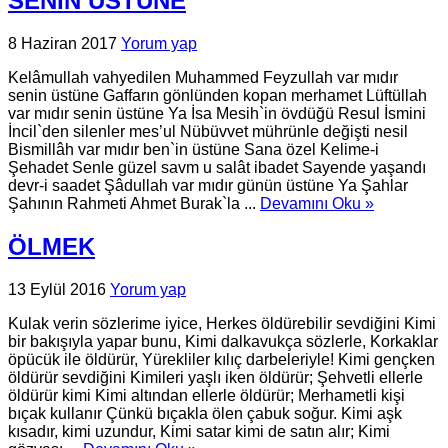
SENİN ÜSTÜNE
8 Haziran 2017
Yorum yap
Kelâmullah vahyedilen Muhammed Feyzullah var mıdır
senin üstüne Gaffarın gönlünden kopan merhamet Lüftüllah
var mıdır senin üstüne Ya İsa Mesih`in övdüğü Resul İsmini
İncil`den silenler mes’ul Nübüvvet mührünle değişti nesil
Bismillâh var mıdır ben`in üstüne Sana özel Kelime-i
Şehadet Senle güzel savm u salât ibadet Sayende yaşandı
devr-i saadet Şâdullah var mıdır günün üstüne Ya Şahlar
Şahının Rahmeti Ahmet Burak`la ...
Devamını Oku »
ÖLMEK
13 Eylül 2016
Yorum yap
Kulak verin sözlerime iyice, Herkes öldürebilir sevdiğini Kimi
bir bakışıyla yapar bunu, Kimi dalkavukça sözlerle, Korkaklar
öpücük ile öldürür, Yürekliler kılıç darbeleriyle! Kimi gençken
öldürür sevdiğini Kimileri yaşlı iken öldürür; Şehvetli ellerle
öldürür kimi Kimi altından ellerle öldürür; Merhametli kişi
bıçak kullanır Çünkü bıçakla ölen çabuk soğur. Kimi aşk
kısadır, kimi uzundur, Kimi satar kimi de satın alır; Kimi