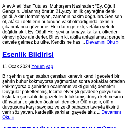
Alev Alatlı’dan Tutulası Muhteşem Nasihatler: “Ey, Oğul!
Gençsin. Uslanmış ömrün 21.yüzyılın ilk çeyreğine denk
geldi. Aklını formatlayan, zamanın hakim doğruları. Sen sen
ol, alâkalı delillerin bütününe vakıf olmadığında, aklının
çıkarımlarına güvenme. Her daim gerekli, velâkin yeterli
değildir akıl. Ey, Oğul! Her şeyi anlamaya kalkan, öfkeden
ölmeyi göze alır derler. Bilesin ki, akılla anlaşılamaz; pergele,
cetvele gelmez bu ülke. Kendisine has ...
Devamını Oku »
Esenlik Bildirisi
11 Ocak 2024
Yorum yap
Bir şehrin urgan satılan çarşıları kenevir kandil geceleri bir
şehrin buhur kokmuyorsa yağmurdan sonra sokaklar ortadan
kalkmıyorsa o şehirden öcalmanın vakti gelmiş demektir
Duygular paketlenmiş, tecime elverişli gövdede gökyüzünü
kışkırtan şiir sahtedir gazeteler tutuklamış dünya kelimesini o
dünyadan, o şiirden öcalmalı demektir Ölüm gelir, ölüm
duygusuna karşı saygısız ve zekâ babacan tavrıyla tiksinti
verir söz yavan, kardeşlik şarkıları gayetle tıkız ...
Devamını
Oku »