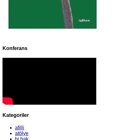
Konferans
Kategoriler
afilli
atölye
bi bak