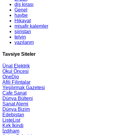
diş kirası
Genel
haybe
Hikayat
misafir kalemler
şiiristan
telvin
yazılarım
Tavsiye Siteler
Ünal Elektrik
Okul Öncesi
OneDio
Afili Filintalar
Yeşilırmak Gazetesi
Cafe Sanat
Dünya Bülteni
Sanat Alemi
Dünya Bizim
Edebistan
ListeList
Kırk İkindi
İzdiham