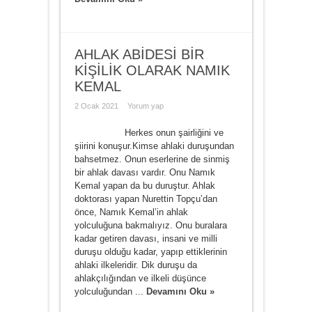
AHLAK ABİDESİ BİR
KİŞİLİK OLARAK NAMIK
KEMAL
2 Ocak 2021
Yorum yap
Herkes onun şairliğini ve
şiirini konuşur.Kimse ahlaki duruşundan
bahsetmez. Onun eserlerine de sinmiş
bir ahlak davası vardır. Onu Namık
Kemal yapan da bu duruştur. Ahlak
doktorası yapan Nurettin Topçu’dan
önce, Namık Kemal’in ahlak
yolculuğuna bakmalıyız. Onu buralara
kadar getiren davası, insani ve milli
duruşu olduğu kadar, yapıp ettiklerinin
ahlaki ilkeleridir. Dik duruşu da
ahlakçılığından ve ilkeli düşünce
yolculuğundan ...
Devamını Oku »