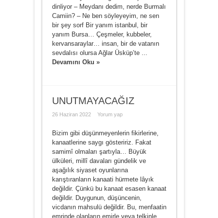
dinliyor – Meydanı dedim, nerde Burmalı
Camiin? – Ne ben söyleyeyim, ne sen
bir şey sorf Bir yanım istanbul, bir
yanım Bursa… Çeşmeler, kubbeler,
kervansaraylar… insan, bir de vatanın
sevdalısı olursa Ağlar Üsküp’te ...
Devamını Oku »
UNUTMAYACAĞIZ
26 Haziran 2022
Yorum yap
Bizim gibi düşünmeyenlerin fikirlerine,
kanaatlerine saygı gösteririz. Fakat
samimî olmaları şartıyla… Büyük
ülküleri, millî davaları gündelik ve
aşağılık siyaset oyunlarına
karıştıranların kanaati hürmete lâyık
değildir. Çünkü bu kanaat esasen kanaat
değildir. Duygunun, düşüncenin,
vicdanın mahsulü değildir. Bu, menfaatin
emrinde olanların emirle veya telkinle