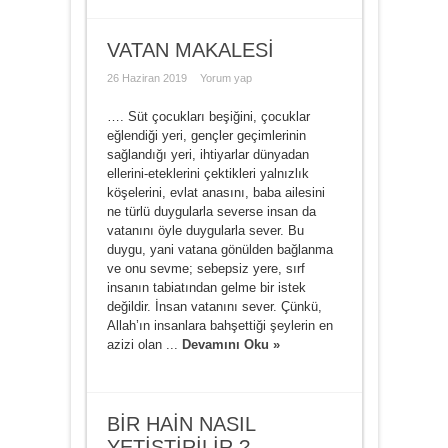
VATAN MAKALESİ
26 Haziran 2019
Yorum yap
…. Süt çocukları beşiğini, çocuklar
eğlendiği yeri, gençler geçimlerinin
sağlandığı yeri, ihtiyarlar dünyadan
ellerini-eteklerini çektikleri yalnızlık
köşelerini, evlat anasını, baba ailesini
ne türlü duygularla severse insan da
vatanını öyle duygularla sever. Bu
duygu, yani vatana gönülden bağlanma
ve onu sevme; sebepsiz yere, sırf
insanın tabiatından gelme bir istek
değildir. İnsan vatanını sever. Çünkü,
Allah’ın insanlara bahşettiği şeylerin en
azizi olan ...
Devamını Oku »
BİR HAİN NASIL
YETİŞTİRİLİR ?