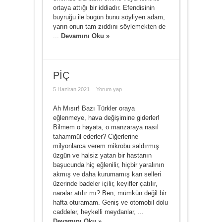
ortaya attığı bir iddiadır. Efendisinin
buyruğu ile bugün bunu söyliyen adam,
yarın onun tam zıddını söylemekten de
...
Devamını Oku »
PİÇ
5 Haziran 2021
Yorum yap
Ah Mısır! Bazı Türkler oraya
eğlenmeye, hava değişimine giderler!
Bilmem o hayata, o manzaraya nasıl
tahammül ederler? Ciğerlerine
milyonlarca verem mikrobu saldırmış
üzgün ve halsiz yatan bir hastanın
başucunda hiç eğlenilir, hiçbir yaralının
akmış ve daha kurumamış kan selleri
üzerinde badeler içilir, keyifler çatılır,
naralar atılır mı? Ben, mümkün değil bir
hafta oturamam. Geniş ve otomobil dolu
caddeler, heykelli meydanlar, ...
Devamını Oku »