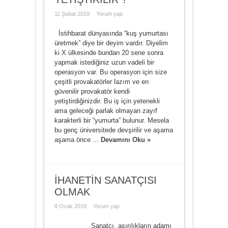
11 Şubat 2019
Yorum yap
İstihbarat dünyasında “kuş yumurtası
üretmek” diye bir deyim vardır. Diyelim
ki X ülkesinde bundan 20 sene sonra
yapmak istediğiniz uzun vadeli bir
operasyon var. Bu operasyon için size
çeşitli provakatörler lazım ve en
güvenilir provakatör kendi
yetiştirdiğinizdir. Bu iş için yetenekli
ama geleceği parlak olmayan zayıf
karakterli bir “yumurta” bulunur. Mesela
bu genç üniversitede devşirilir ve aşama
aşama önce ...
Devamını Oku »
İHANETİN SANATÇISI
OLMAK
8 Ocak 2019
Yorum yap
Sanatçı, aşırılıkların adamı