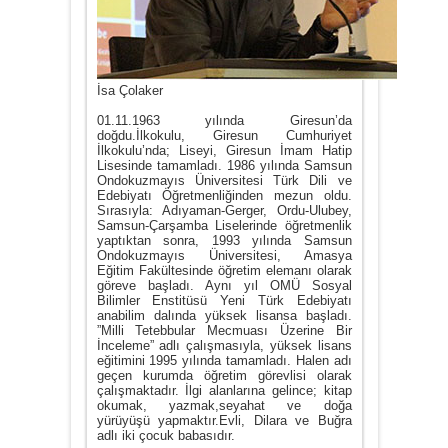
İsa Çolaker
01.11.1963 yılında Giresun’da
doğdu.İlkokulu, Giresun Cumhuriyet
İlkokulu’nda; Liseyi, Giresun İmam Hatip
Lisesinde tamamladı. 1986 yılında Samsun
Ondokuzmayıs Üniversitesi Türk Dili ve
Edebiyatı Öğretmenliğinden mezun oldu.
Sırasıyla: Adıyaman-Gerger, Ordu-Ulubey,
Samsun-Çarşamba Liselerinde öğretmenlik
yaptıktan sonra, 1993 yılında Samsun
Ondokuzmayıs Üniversitesi, Amasya
Eğitim Fakültesinde öğretim elemanı olarak
göreve başladı. Aynı yıl OMÜ Sosyal
Bilimler Enstitüsü Yeni Türk Edebiyatı
anabilim dalında yüksek lisansa başladı.
”Milli Tetebbular Mecmuası Üzerine Bir
İnceleme” adlı çalışmasıyla, yüksek lisans
eğitimini 1995 yılında tamamladı. Halen adı
geçen kurumda öğretim görevlisi olarak
çalışmaktadır. İlgi alanlarına gelince; kitap
okumak, yazmak,seyahat ve doğa
yürüyüşü yapmaktır.Evli, Dilara ve Buğra
adlı iki çocuk babasıdır.