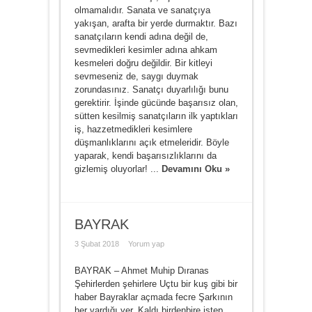
olmamalıdır. Sanata ve sanatçıya
yakışan, arafta bir yerde durmaktır. Bazı
sanatçıların kendi adına değil de,
sevmedikleri kesimler adına ahkam
kesmeleri doğru değildir. Bir kitleyi
sevmeseniz de, saygı duymak
zorundasınız. Sanatçı duyarlılığı bunu
gerektirir. İşinde gücünde başarısız olan,
sütten kesilmiş sanatçıların ilk yaptıkları
iş, hazzetmedikleri kesimlere
düşmanlıklarını açık etmeleridir. Böyle
yaparak, kendi başarısızlıklarını da
gizlemiş oluyorlar! ...
Devamını Oku »
BAYRAK
3 Şubat 2018
Yorum yap
BAYRAK – Ahmet Muhip Dıranas
Şehirlerden şehirlere Uçtu bir kuş gibi bir
haber Bayraklar açmada fecre Şarkının
her vardığı yer. Kaldı birdenbire istep