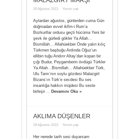
MALAZGİRT MARŞI
28 Ağustos 2022
Yorum yap
Aylardan ağustos, günlerden cuma Gün
doğmadan evvel iklîm-i Rum’a
Bozkurtlar ordusu geçti hücüma Yeni bir
şevk ile gürledi gökler Ya Allah…
Bismillah… Allahüekber Önde yalın kılıç
Türkmen başbuğu Ardında Oğuz’un
ellibin tuğu Andırır Altay’dan kopan bir
çığı Budur, Peygamberin övdügü Türkler
Ya Allah…Bismillah… Allahüekber Türk,
Ulu Tanrı’nın soylu gözdesi Malazgirt
Bizans’ın Türk’e secdesi Bu ses
insanlığa hakkın müjdesi Bu seste
birleşir ...
Devamını Oku »
AKLIMA DÜŞENLER
28 Ağustos 2022
Yorum yap
Her nerede tarih sesi duyarsam