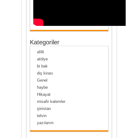
Kategoriler
afilli
atölye
bi bak
diş kirası
Genel
haybe
Hikayat
misafir kalemler
şiiristan
telvin
yazılarım