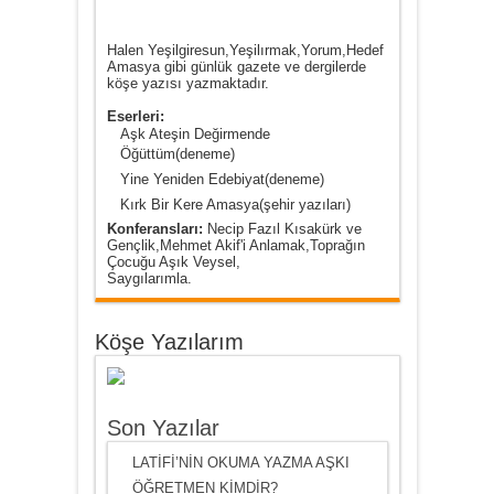
Halen Yeşilgiresun,Yeşilırmak,Yorum,Hedef
Amasya gibi günlük gazete ve dergilerde
köşe yazısı yazmaktadır.
Eserleri:
Aşk Ateşin Değirmende
Öğüttüm(deneme)
Yine Yeniden Edebiyat(deneme)
Kırk Bir Kere Amasya(şehir yazıları)
Konferansları:
Necip Fazıl Kısakürk ve
Gençlik,Mehmet Akif'i Anlamak,Toprağın
Çocuğu Aşık Veysel,
Saygılarımla.
Köşe Yazılarım
Son Yazılar
LATİFİ’NİN OKUMA YAZMA AŞKI
ÖĞRETMEN KİMDİR?