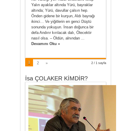
Yalın ayaklar altında Yürü, bayraklar
altında; Yürü, davullar çalsın hep.
Önden gidene bir kurşun, Aldı bayrağı
ikinci… Ve yiğitlerin en genci Düştü
sonunda yokuşun. İnsan doğunca bir
defa Andırır kırılacak dalı, Ölecektir
nasıl olsa. – Öldün, alnından ...
Devamını Oku »
1
2
»
2 / 1 sayfa
İsa ÇOLAKER KİMDİR?