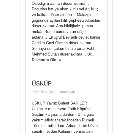
Özlediğim zaman düşer aklıma…
Doğudan batıya akan kutlu sel At, kılıç
ve kalkan düşer aklıma… Malazgirt
göğsünde açılan kilit Şüphesiz Alpaslan
düşer aklıma. Ana bildiğimiz şu ana
mekân Burcu burcu vatan düşer
aklıma… Ertuğrul Bey adlı devlet banisi
Ceddim Gazi Osman düşer aklıma…
Semaya ser çeken bir ulu çınar Fatih
Mehmed Sultan düşer aklıma… Üç ...
Devamını Oku »
ÜSKÜP
26 Haziran 2022
Yorum yap
ÜSKÜP Yavuz Bülent BAKİLER
Üsküp’te muhteşem Fatih Köprüsü
Geçtim karşısına durdum. Bir sigara
yaktım efkârlanarak İnceden Rumeli
Türküleri tutturdum. Arkamda bir büyük
sanalı meydan Kulağını vermiş beni