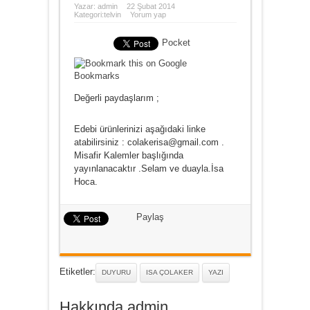
Yazar:
admin
22 Şubat 2014
Kategori:
telvin
Yorum yap
Pocket
Değerli paydaşlarım ;
Edebi ürünlerinizi aşağıdaki linke
atabilirsiniz : colakerisa@gmail.com .
Misafir Kalemler başlığında
yayınlanacaktır .Selam ve duayla.İsa
Hoca.
Paylaş
Etiketler:
DUYURU
ISA ÇOLAKER
YAZI
Hakkında admin