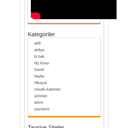
Kategoriler
afilli
atölye
bi bak
diş kirası
Genel
haybe
Hikayat
misafir kalemler
şiiristan
telvin
yazılarım
Tavsiye Siteler