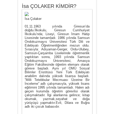
İsa ÇOLAKER KİMDİR?
İsa Çolaker
01.11.1963 yılında Giresun’da
doğdu.İlkokulu, Giresun Cumhuriyet
İlkokulu’nda; Liseyi, Giresun İmam Hatip
Lisesinde tamamladı. 1986 yılında Samsun
Ondokuzmayıs Üniversitesi Türk Dili ve
Edebiyatı Öğretmenliğinden mezun oldu.
Sırasıyla: Adıyaman-Gerger, Ordu-Ulubey,
Samsun-Çarşamba Liselerinde öğretmenlik
yaptıktan sonra, 1993 yılında Samsun
Ondokuzmayıs Üniversitesi, Amasya
Eğitim Fakültesinde öğretim elemanı olarak
göreve başladı. Aynı yıl OMÜ Sosyal
Bilimler Enstitüsü Yeni Türk Edebiyatı
anabilim dalında yüksek lisansa başladı.
”Milli Tetebbular Mecmuası Üzerine Bir
İnceleme” adlı çalışmasıyla, yüksek lisans
eğitimini 1995 yılında tamamladı. Halen adı
geçen kurumda öğretim görevlisi olarak
çalışmaktadır. İlgi alanlarına gelince; kitap
okumak, yazmak,seyahat ve doğa
yürüyüşü yapmaktır.Evli, Dilara ve Buğra
adlı iki çocuk babasıdır.