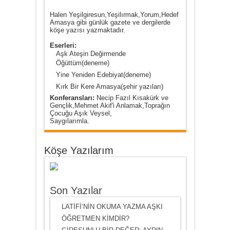
Halen Yeşilgiresun,Yeşilırmak,Yorum,Hedef
Amasya gibi günlük gazete ve dergilerde
köşe yazısı yazmaktadır.
Eserleri:
Aşk Ateşin Değirmende
Öğüttüm(deneme)
Yine Yeniden Edebiyat(deneme)
Kırk Bir Kere Amasya(şehir yazıları)
Konferansları:
Necip Fazıl Kısakürk ve
Gençlik,Mehmet Akif'i Anlamak,Toprağın
Çocuğu Aşık Veysel,
Saygılarımla.
Köşe Yazılarım
Son Yazılar
LATİFİ’NİN OKUMA YAZMA AŞKI
ÖĞRETMEN KİMDİR?