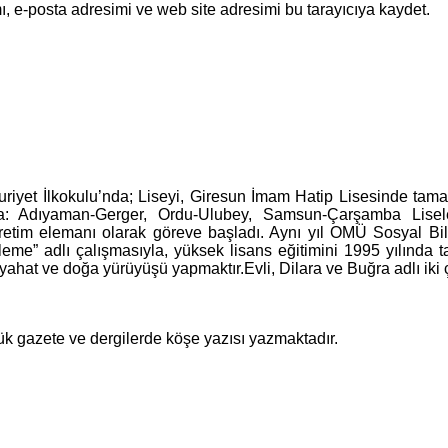
, e-posta adresimi ve web site adresimi bu tarayıcıya kaydet.
uriyet İlkokulu’nda; Liseyi, Giresun İmam Hatip Lisesinde ta
la: Adıyaman-Gerger, Ordu-Ulubey, Samsun-Çarşamba Lisel
etim elemanı olarak göreve başladı. Aynı yıl OMÜ Sosyal Bili
eleme” adlı çalışmasıyla, yüksek lisans eğitimini 1995 yılında
eyahat ve doğa yürüyüşü yapmaktır.Evli, Dilara ve Buğra adlı iki 
k gazete ve dergilerde köşe yazısı yazmaktadır.