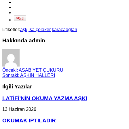
Etiketler:
aşk
isa çolaker
karacaoğlan
Hakkında admin
Önceki:
ASABİYET ÇUKURU
Sonraki:
AŞKIN HALLERİ
İlgili Yazılar
LATİFİ’NİN OKUMA YAZMA AŞKI
13 Haziran 2026
OKUMAK İPTİLADIR