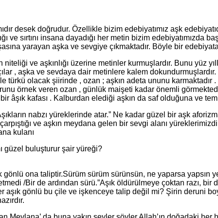
sek doğrudur. Özellikle bizim edebiyatımız aşk edebiyatıdır. Div
ı ve sırtını insana dayadığı her metin bizim edebiyatımızda baş 
şasına yarayan aşka ve sevgiye çıkmaktadır. Böyle bir edebiyat
nun niteliği ve aşkınlığı üzerine metinler kurmuşlardır. Bunu yüz
çılar , aşka ve sevdaya dair metinlere kalem dokundurmuşlardır.
 türkü olacak şiirinde , ozan ; aşkın adeta ununu karmaktadır . 
runu örnek veren ozan , günlük maişeti kadar önemli görmektedi
n bir âşık kafası . Kalburdan elediği aşkın da saf olduğuna ve te
”Aşıkların nabzı yüreklerinde atar.” Ne kadar güzel bir aşk afori
çarpıştığı ve aşkın meydana gelen bir sevgi alanı yüreklerimizdir
yana kulanı
 güzel buluşturur şair yüreği?
gönlü ona taliptir.Sürüm sürüm sürünsün, ne yaparsa yapsın yeter
tmedi /Bir de ardından sürü.”Aşık öldürülmeye çoktan razı, bir 
aşık gönlü bu çile ve işkenceye talip değil mi? Şirin deruni b
azırdır.
an Mevlana’ da buna yakın şeyler söyler.Allah’ın doğadaki her h