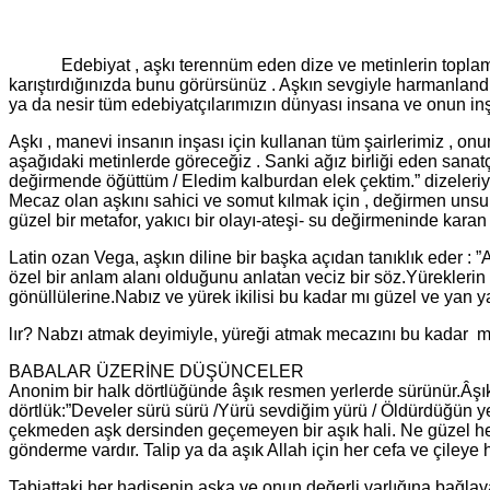
Edebiyat , aşkı terennüm eden dize ve metinlerin toplamıdır de
karıştırdığınızda bunu görürsünüz . Aşkın sevgiyle harmanlandığ
ya da nesir tüm edebiyatçılarımızın dünyası insana ve onun in
Aşkı , manevi insanın inşası için kullanan tüm şairlerimiz , o
aşağıdaki metinlerde göreceğiz . Sanki ağız birliği eden sanat
değirmende öğüttüm / Eledim kalburdan elek çektim.” dizeleriyle
Mecaz olan aşkını sahici ve somut kılmak için , değirmen unsu
güzel bir metafor, yakıcı bir olayı-ateşi- su değirmeninde kara
Latin ozan Vega, aşkın diline bir başka açıdan tanıklık eder : 
özel bir anlam alanı olduğunu anlatan veciz bir söz.Yüreklerin 
gönüllülerine.Nabız ve yürek ikilisi bu kadar mı güzel ve yan 
lır? Nabzı atmak deyimiyle, yüreği atmak mecazını bu kadar mı
BABALAR ÜZERİNE DÜŞÜNCELER
Anonim bir halk dörtlüğünde âşık resmen yerlerde sürünür.Âşık 
dörtlük:”Develer sürü sürü /Yürü sevdiğim yürü / Öldürdüğün ye
çekmeden aşk dersinden geçemeyen bir aşık hali. Ne güzel her 
gönderme vardır. Talip ya da aşık Allah için her cefa ve çileye h
Tabiattaki her hadisenin aşka ve onun değerli varlığına bağlay