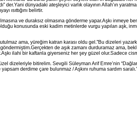
dı” der.Yani dünyadaki ateşleyici varlık olayının Allah’ın yara
ı ısıttığını belirtir.
ık olmasına ve duraksız olmasına gönderme yapar.Aşkı inmeye be
l olduğu konusunda eski kadim metinlerde vurgu yapılan aşk, inm
tutulmaz ama, yüreğim katran karası oldu gel.”Bu dizeleri yaza
 göndermiştim.Gerçekten de aşık zamanı durduramaz ama, beklem
r.Aşkı ilahi bir kaftanla giyerseniz her şey güzel olur.Sadece cis
el dizeleriyle bitirelim. Sevgili Süleyman Arif Emre’nin “Dağlar
e yapsam derdime çare bulunmaz / Aşkını ruhuma sardım saralı.”