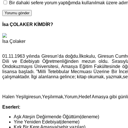
Bir dahaki sefere yorum yaptığımda kullanılmak üzere adımı
İsa ÇOLAKER KİMDİR?
İsa Çolaker
01.11.1963 yılında Giresun’da doğdu.İlkokulu, Giresun Cumh
Dili ve Edebiyatı Öğretmenliğinden mezun oldu. Sırasıy
Ondokuzmayıs Üniversitesi, Amasya Eğitim Fakültesinde öğr
lisansa başladı. ”Milli Tetebbular Mecmuası Üzerine Bir İnc
çalışmaktadır. İlgi alanlarına gelince; kitap okumak, yazmak,s
Halen Yeşilgiresun,Yeşilırmak,Yorum,Hedef Amasya gibi günlü
Eserleri:
Aşk Ateşin Değirmende Öğüttüm(deneme)
Yine Yeniden Edebiyat(deneme)
Kırk Bir Kere Amasya(şehir yazıları)