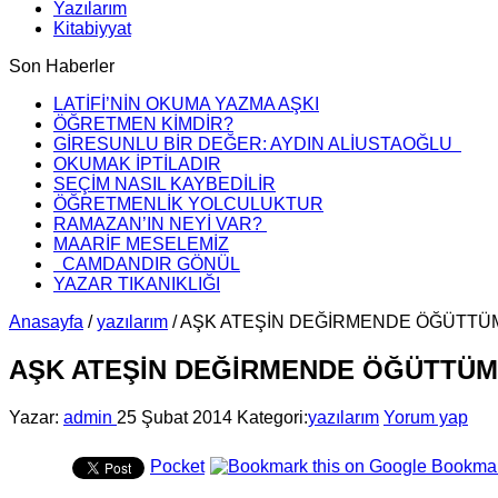
Yazılarım
Kitabiyyat
Son Haberler
LATİFİ’NİN OKUMA YAZMA AŞKI
ÖĞRETMEN KİMDİR?
GİRESUNLU BİR DEĞER: AYDIN ALİUSTAOĞLU
OKUMAK İPTİLADIR
SEÇİM NASIL KAYBEDİLİR
ÖĞRETMENLİK YOLCULUKTUR
RAMAZAN’IN NEYİ VAR?
MAARİF MESELEMİZ
CAMDANDIR GÖNÜL
YAZAR TIKANIKLIĞI
Anasayfa
/
yazılarım
/
AŞK ATEŞİN DEĞİRMENDE ÖĞÜTTÜ
AŞK ATEŞİN DEĞİRMENDE ÖĞÜTTÜM
Yazar:
admin
25 Şubat 2014
Kategori:
yazılarım
Yorum yap
Pocket