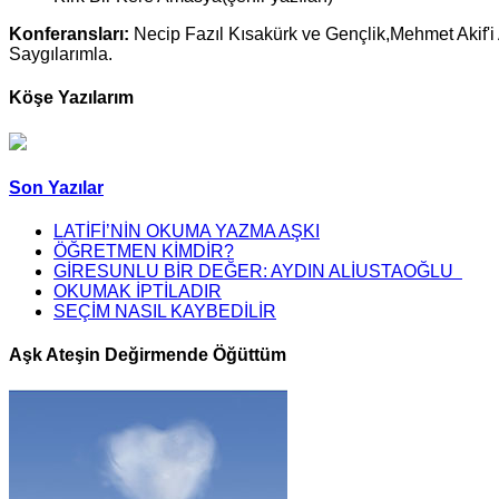
Konferansları:
Necip Fazıl Kısakürk ve Gençlik,Mehmet Akif'
Saygılarımla.
Köşe Yazılarım
Son Yazılar
LATİFİ’NİN OKUMA YAZMA AŞKI
ÖĞRETMEN KİMDİR?
GİRESUNLU BİR DEĞER: AYDIN ALİUSTAOĞLU
OKUMAK İPTİLADIR
SEÇİM NASIL KAYBEDİLİR
Aşk Ateşin Değirmende Öğüttüm