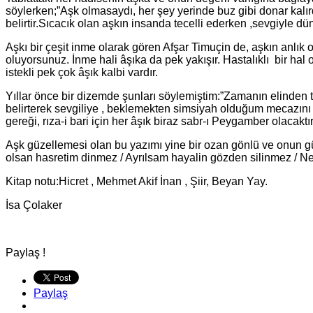
söylerken;”Aşk olmasaydı, her şey yerinde buz gibi donar kalır
belirtir.Sıcacık olan aşkın insanda tecelli ederken ,sevgiyle dünyay
Aşkı bir çeşit inme olarak gören Afşar Timuçin de, aşkın anl
oluyorsunuz. İnme hali âşıka da pek yakışır. Hastalıklı bir ha
istekli pek çok âşık kalbi vardır.
Yıllar önce bir dizemde şunları söylemiştim:”Zamanın elinden 
belirterek sevgiliye , beklemekten simsiyah olduğum mecazını
gereği, rıza-i bari için her âşık biraz sabr-ı Peygamber olacaktı
Aşk güzellemesi olan bu yazımı yine bir ozan gönlü ve onun güz
olsan hasretim dinmez / Ayrılsam hayalin gözden silinmez / N
Kitap notu:Hicret , Mehmet Akif İnan , Şiir, Beyan Yay.
İsa Çolaker
Paylaş !
Paylaş