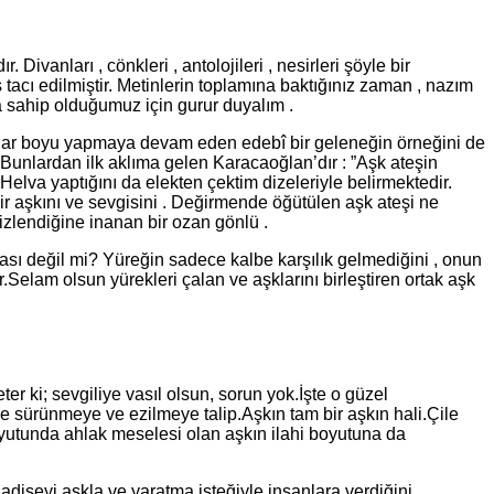
anları , cönkleri , antolojileri , nesirleri şöyle bir
tacı edilmiştir. Metinlerin toplamına baktığınız zaman , nazım
a sahip olduğumuz için gurur duyalım .
 yıllar boyu yapmaya devam eden edebî bir geleneğin örneğini de
 Bunlardan ilk aklıma gelen Karacaoğlan’dır : ”Aşk ateşin
Helva yaptığını da elekten çektim dizeleriyle belirmektedir.
r aşkını ve sevgisini . Değirmende öğütülen aşk ateşi ne
mizlendiğine inanan bir ozan gönlü .
zması değil mi? Yüreğin sadece kalbe karşılık gelmediğini , onun
.Selam olsun yürekleri çalan ve aşklarını birleştiren ortak aşk
 ki; sevgiliye vasıl olsun, sorun yok.İşte o güzel
de sürünmeye ve ezilmeye talip.Aşkın tam bir aşkın hali.Çile
oyutunda ahlak meselesi olan aşkın ilahi boyutuna da
adiseyi aşkla ve yaratma isteğiyle insanlara verdiğini