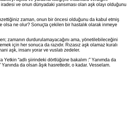
tma iradesi ve onun dünyadaki yansıması olan aşk olayı olduğunu
nzettiğiniz zaman, onun bir öncesi olduğunu da kabul etmiş
e olsa ne olur? Sonuçta çekilen bir hastalık olarak inmeye
rken; zamanın durdurulamayacağını ama, yönetilebileceğini
ek için her sonuca da razıdır. Rızasız aşk olamaz kuralı
mani aşk, insanı yorar ve vuslatı zedeler.
a Yetkin “adlı şiirindeki dörtlüğüne bakalım :” Yanımda da
 Yanında da olsan âşık hasrettedir, o kadar. Vesselam.