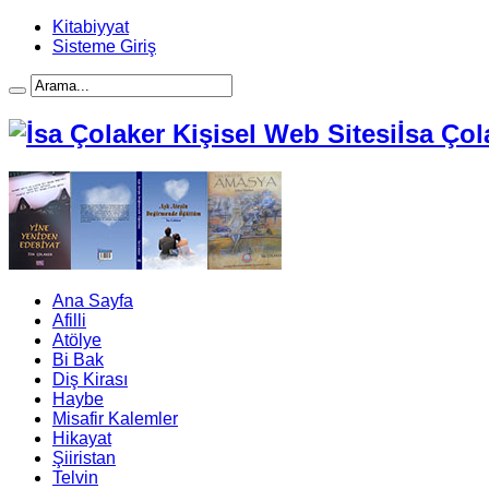
Kitabiyyat
Sisteme Giriş
İsa Çol
Ana Sayfa
Afilli
Atölye
Bi Bak
Diş Kirası
Haybe
Misafir Kalemler
Hikayat
Şiiristan
Telvin