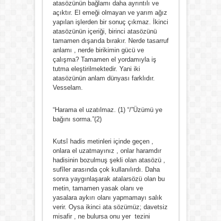
atasözünün bağlamı daha ayrıntılı ve
açıktır. El emeği olmayan ve yarım ağız
yapılan işlerden bir sonuç çıkmaz. İkinci
atasözünün içeriği, birinci atasözünü
tamamen dışarıda bırakır. Nerde tasarruf
anlamı , nerde birikimin gücü ve
çalışma? Tamamen el yordamıyla iş
tutma eleştirilmektedir. Yani iki
atasözünün anlam dünyası farklıdır.
Vesselam.
“Harama el uzatılmaz. (1) “/”Üzümü ye
bağını sorma.”(2)
Kutsî hadis metinleri içinde geçen ,
onlara el uzatmayınız , onlar haramdır
hadisinin bozulmuş şekli olan atasözü ,
sufîler arasında çok kullanılırdı. Daha
sonra yaygınlaşarak atalarsözü olan bu
metin, tamamen yasak olanı ve
yasalara aykırı olanı yapmamayı salık
verir. Oysa ikinci ata sözümüz; davetsiz
misafir , ne bulursa onu yer tezini