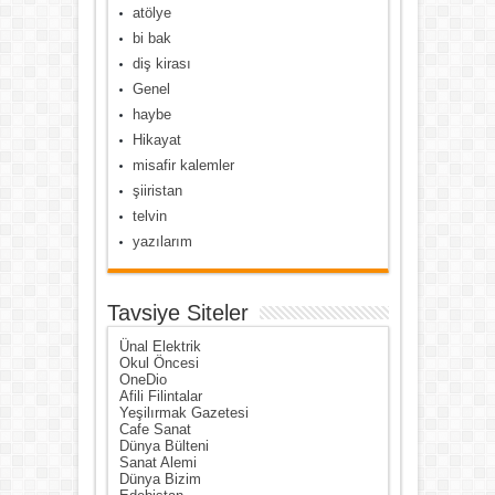
atölye
bi bak
diş kirası
Genel
haybe
Hikayat
misafir kalemler
şiiristan
telvin
yazılarım
Tavsiye Siteler
Ünal Elektrik
Okul Öncesi
OneDio
Afili Filintalar
Yeşilırmak Gazetesi
Cafe Sanat
Dünya Bülteni
Sanat Alemi
Dünya Bizim