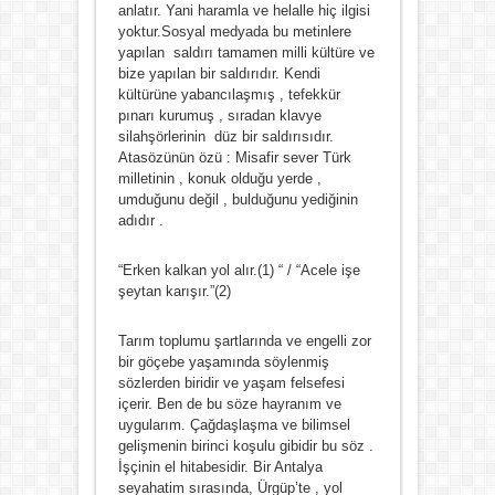
anlatır. Yani haramla ve helalle hiç ilgisi
yoktur.Sosyal medyada bu metinlere
yapılan saldırı tamamen milli kültüre ve
bize yapılan bir saldırıdır. Kendi
kültürüne yabancılaşmış , tefekkür
pınarı kurumuş , sıradan klavye
silahşörlerinin düz bir saldırısıdır.
Atasözünün özü : Misafir sever Türk
milletinin , konuk olduğu yerde ,
umduğunu değil , bulduğunu yediğinin
adıdır .
“Erken kalkan yol alır.(1) “ / “Acele işe
şeytan karışır.”(2)
Tarım toplumu şartlarında ve engelli zor
bir göçebe yaşamında söylenmiş
sözlerden biridir ve yaşam felsefesi
içerir. Ben de bu söze hayranım ve
uygularım. Çağdaşlaşma ve bilimsel
gelişmenin birinci koşulu gibidir bu söz .
İşçinin el hitabesidir. Bir Antalya
seyahatim sırasında, Ürgüp’te , yol