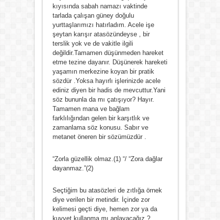
kıyısında sabah namazı vaktinde
tarlada çalışan güney doğulu
yurttaşlarımızı hatırladım. Acele işe
şeytan karışır atasözündeyse , bir
terslik yok ve de vakitle ilgili
değildir.Tamamen düşünmeden hareket
etme tezine dayanır. Düşünerek hareketi
yaşamın merkezine koyan bir pratik
sözdür .Yoksa hayırlı işlerinizde acele
ediniz diyen bir hadis de mevcuttur.Yani
söz bununla da mı çatışıyor? Hayır.
Tamamen mana ve bağlam
farklılığından gelen bir karşıtlık ve
zamanlama söz konusu. Sabır ve
metanet öneren bir sözümüzdür .
“Zorla güzellik olmaz.(1) “/ “Zora dağlar
dayanmaz.”(2)
Seçtiğim bu atasözleri de zıtlığa örnek
diye verilen bir metindir. İçinde zor
kelimesi geçti diye, hemen zor ya da
kuvvet kullanma mı anlayacağız ?