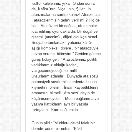
Kültür kalelerimiz yıkar. Ondan sonra
da, Kafka ‘nın, Niçe ‘ nin, Şiller ‘ in
aforizmalarına sarılıp kalırız! Aforizmalar
, atasözlerimizin tadını verir mi ? Hiç de
bile . Atasözleri bir dağsa , aforizmalar
icat edilmiş oyuncaklardır. Bir doğal ve
gizemli (anonim) , diğeri oldukça öznel.
Sosyal ortamlardaki yabancı kültür
aşığı kompleksli tiplere , bir atasözüyle
cevap vererek bitireyim:” Geriden görene
güreş kolay gelir ” Atasözlerimiz politik
varlıklarımız olduğu kadar ,
vazgeçemeyeceğimiz millî
unsurlarımızdandır . Dünyada ata sözü
potansiyeli sayılı milletlerdeniz bunun
kıymetini bilelim . İnsan kaybettiklerini
aramasını bilmeli . Ata sözü deyip de
küçümsemeyelim . Metin bağlamına ve
yazıya kattıklarını ayrı bir yazıda
tartışalım . Kaın sağlıcakla .
Günün şiiri : “Müddet-i devr-i felek bir
demdir, adem bir nefes. “Bâkî