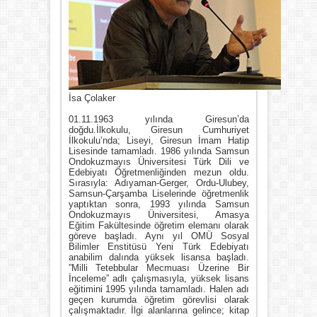
İsa Çolaker
01.11.1963 yılında Giresun’da
doğdu.İlkokulu, Giresun Cumhuriyet
İlkokulu’nda; Liseyi, Giresun İmam Hatip
Lisesinde tamamladı. 1986 yılında Samsun
Ondokuzmayıs Üniversitesi Türk Dili ve
Edebiyatı Öğretmenliğinden mezun oldu.
Sırasıyla: Adıyaman-Gerger, Ordu-Ulubey,
Samsun-Çarşamba Liselerinde öğretmenlik
yaptıktan sonra, 1993 yılında Samsun
Ondokuzmayıs Üniversitesi, Amasya
Eğitim Fakültesinde öğretim elemanı olarak
göreve başladı. Aynı yıl OMÜ Sosyal
Bilimler Enstitüsü Yeni Türk Edebiyatı
anabilim dalında yüksek lisansa başladı.
”Milli Tetebbular Mecmuası Üzerine Bir
İnceleme” adlı çalışmasıyla, yüksek lisans
eğitimini 1995 yılında tamamladı. Halen adı
geçen kurumda öğretim görevlisi olarak
çalışmaktadır. İlgi alanlarına gelince; kitap