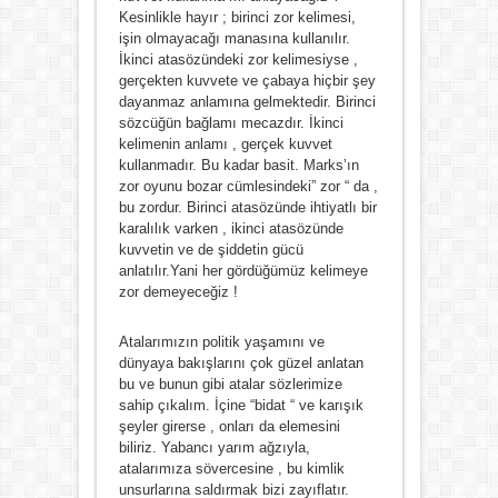
Kesinlikle hayır ; birinci zor kelimesi,
işin olmayacağı manasına kullanılır.
İkinci atasözündeki zor kelimesiyse ,
gerçekten kuvvete ve çabaya hiçbir şey
dayanmaz anlamına gelmektedir. Birinci
sözcüğün bağlamı mecazdır. İkinci
kelimenin anlamı , gerçek kuvvet
kullanmadır. Bu kadar basit. Marks’ın
zor oyunu bozar cümlesindeki” zor “ da ,
bu zordur. Birinci atasözünde ihtiyatlı bir
karalılık varken , ikinci atasözünde
kuvvetin ve de şiddetin gücü
anlatılır.Yani her gördüğümüz kelimeye
zor demeyeceğiz !
Atalarımızın politik yaşamını ve
dünyaya bakışlarını çok güzel anlatan
bu ve bunun gibi atalar sözlerimize
sahip çıkalım. İçine “bidat “ ve karışık
şeyler girerse , onları da elemesini
biliriz. Yabancı yarım ağzıyla,
atalarımıza sövercesine , bu kimlik
unsurlarına saldırmak bizi zayıflatır.