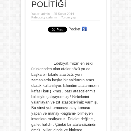
POLİTİĞİ
Yazar:
admin
25 Şubat 2014
Kategori:
yazılarım
Yorum yap
Pocket
Edebiyatımızın en eski
ürünlerinden olan atalar sözü ya da
başka bir tabirle atasözü, yeni
zamanlarda başka bir saldırının aracı
olarak kullanılıyor. Efendim atalarımızın
kafası karışıkmış , bazı atasözlerimiz
birbiriyle çatışıyormuş ! Birbirlerini
yalanlayan ve zıt atasözlerimiz varmış.
Bu sinsi yutturmacayı alay konusu
yapan ve manayı-bağlamı- bilmeyen
insanlara rastlıyoruz. Dalalet değilse ,
gaflet halidir . Çünkü bir atalarsözünün
ömrü , yıllar içinde ve binlerce