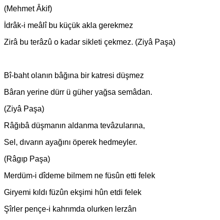
(Mehmet Âkif)
İdrâk-i meâlî bu küçük akla gerekmez
Zirâ bu terâzû o kadar sikleti çekmez. (Ziyâ Paşa)
Bî-baht olanın bâğına bir katresi düşmez
Bâran yerine dürr ü güher yağsa semâdan.
(Ziyâ Paşa)
Râğıbâ düşmanın aldanma tevâzularına,
Sel, dıvarın ayağını öperek hedmeyler.
(Râgıp Paşa)
Merdüm-i dîdeme bilmem ne füsûn etti felek
Giryemi kıldı füzûn ekşimi hûn etdi felek
Şîrler pençe-i kahrımda olurken lerzân