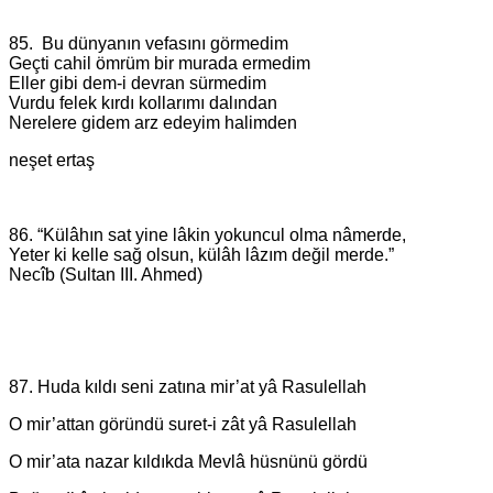
85. Bu dünyanın vefasını görmedim
Geçti cahil ömrüm bir murada ermedim
Eller gibi dem-i devran sürmedim
Vurdu felek kırdı kollarımı dalından
Nerelere gidem arz edeyim halimden
neşet ertaş
86. “Külâhın sat yine lâkin yokuncul olma nâmerde,
Yeter ki kelle sağ olsun, külâh lâzım değil merde.”
Necîb (Sultan III. Ahmed)
87. Huda kıldı seni zatına mir’at yâ Rasulellah
O mir’attan göründü suret-i zât yâ Rasulellah
O mir’ata nazar kıldıkda Mevlâ hüsnünü gördü