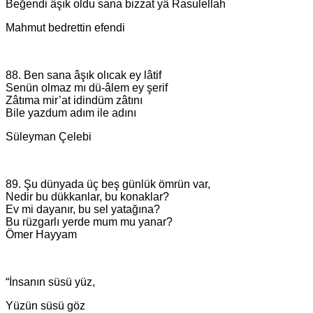
Beğendi âşık oldu sana bizzat yâ Rasulellah
Mahmut bedrettin efendi
88. Ben sana âşık olıcak ey lâtif
Senün olmaz mı dü-âlem ey şerif
Zâtıma mir’at idindüm zâtını
Bile yazdum adım ile adını
Süleyman Çelebi
89. Şu dünyada üç beş günlük ömrün var,
Nedir bu dükkanlar, bu konaklar?
Ev mi dayanır, bu sel yatağına?
Bu rüzgarlı yerde mum mu yanar?
Ömer Hayyam
“İnsanın süsü yüz,
Yüzün süsü göz