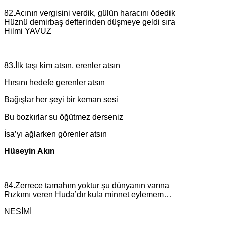
82.Acının vergisini verdik, gülün haracını ödedik
Hüznü demirbaş defterinden düşmeye geldi sıra
Hilmi YAVUZ
83.İlk taşı kim atsın, erenler atsın
Hırsını hedefe gerenler atsın
Bağışlar her şeyi bir keman sesi
Bu bozkırlar su öğütmez derseniz
İsa’yı ağlarken görenler atsın
Hüseyin Akın
84.Zerrece tamahım yoktur şu dünyanın varına
Rızkımı veren Huda’dır kula minnet eylemem…
NESİMİ