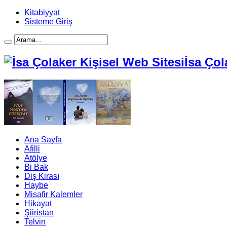
Kitabiyyat
Sisteme Giriş
İsa Çol
Ana Sayfa
Afilli
Atölye
Bi Bak
Diş Kirası
Haybe
Misafir Kalemler
Hikayat
Şiiristan
Telvin