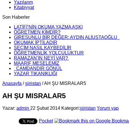
Yazılarım
Kitabiyyat
Son Haberler
LATİFİ’NİN OKUMA YAZMA AŞKI
ÖĞRETMEN KİMDİR?
GİRESUNLU BİR DEĞER: AYDIN ALİUSTAOĞLU
OKUMAK İPTİLADIR
SEÇİM NASIL KAYBEDİLİR
ÖĞRETMENLİK YOLCULUKTUR
RAMAZAN’IN NEYİ VAR?
MAARİF MESELEMİZ
CAMDANDIR GÖNÜL
YAZAR TIKANIKLIĞI
Anasayfa
/
şiiristan
/
AH ŞU MISRALAR5
AH ŞU MISRALAR5
Yazar:
admin
22 Şubat 2014
Kategori:
şiiristan
Yorum yap
Pocket