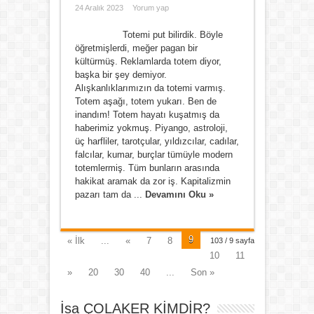
24 Aralık 2023
Yorum yap
Totemi put bilirdik. Böyle
öğretmişlerdi, meğer pagan bir
kültürmüş. Reklamlarda totem diyor,
başka bir şey demiyor.
Alışkanlıklarımızın da totemi varmış.
Totem aşağı, totem yukarı. Ben de
inandım! Totem hayatı kuşatmış da
haberimiz yokmuş. Piyango, astroloji,
üç harfliler, tarotçular, yıldızcılar, cadılar,
falcılar, kumar, burçlar tümüyle modern
totemlermiş. Tüm bunların arasında
hakikat aramak da zor iş. Kapitalizmin
pazarı tam da ...
Devamını Oku »
9
« İlk
...
«
7
8
103 / 9 sayfa
10
11
»
20
30
40
...
Son »
İsa ÇOLAKER KİMDİR?