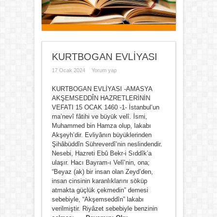
KURTBOGAN EVLİYASI
17 Ocak 2024
Yorum yap
KURTBOGAN EVLİYASI -AMASYA
AKŞEMSEDDÎN HAZRETLERİNİN
VEFATI 15 OCAK 1460 -1- İstanbul’un
ma’nevî fâtihi ve büyük velî. İsmi,
Muhammed bin Hamza olup, lakabı
Akşeyh’dir. Evliyânın büyüklerinden
Şihâbüddîn Sühreverdî’nin neslindendir.
Nesebi, Hazreti Ebû Bekr-i Sıddîk’a
ulaşır. Hacı Bayram-ı Velî’nin, ona;
“Beyaz (ak) bir insan olan Zeyd’den,
insan cinsinin karanlıklarını söküp
atmakta güçlük çekmedin” demesi
sebebiyle, “Akşemseddîn” lakabı
verilmiştir. Riyâzet sebebiyle benzinin