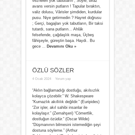
vezneleri yok tabutların , Söyle, biraz
avans versin putların ! Tapular bıraktın,
valiz dolusu, Vârisler şimdiden, kurdular
pusu. Niye getirmedin ? Hayret doğrusu
; Gerçi, bagajları yok tabutların, Bir taksi
tutardı, sana putların… Ahlâk
felsefende, çağdaşlık maşa, Üçbeş
fâhişeyle, güreştin başa. Haydi.. Bu
gece ...
Devamını Oku »
ÖZLÜ SÖZLER
4 Ocak 2024
Yorum yap
“Aklın bağlamadığı dostluğu, akılsızlık
kolayca çözebilir.” W. Shakespeare
“Kurnazlık akıllılık değildir.” (Euripides)
“Zor işler, akıl sahibi insanlar ile
kolaylaşır.” (Zemahşeri) “Cömertlik,
dostluğun özüdür.” (Oscar Wilde)
“Düşmanının bilmesini istemediğin şeyi
dostuna söyleme.” (Arthur