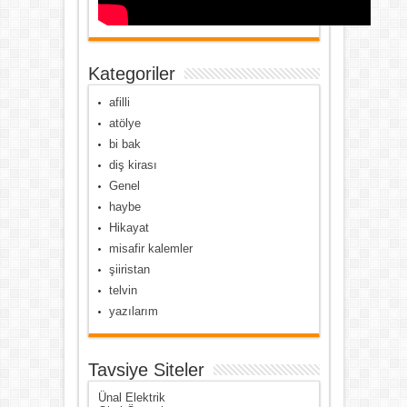
Kategoriler
afilli
atölye
bi bak
diş kirası
Genel
haybe
Hikayat
misafir kalemler
şiiristan
telvin
yazılarım
Tavsiye Siteler
Ünal Elektrik