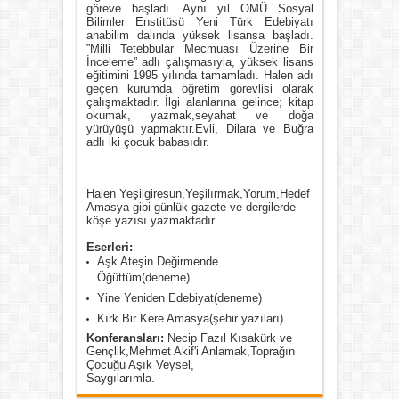
göreve başladı. Aynı yıl OMÜ Sosyal
Bilimler Enstitüsü Yeni Türk Edebiyatı
anabilim dalında yüksek lisansa başladı.
”Milli Tetebbular Mecmuası Üzerine Bir
İnceleme” adlı çalışmasıyla, yüksek lisans
eğitimini 1995 yılında tamamladı. Halen adı
geçen kurumda öğretim görevlisi olarak
çalışmaktadır. İlgi alanlarına gelince; kitap
okumak, yazmak,seyahat ve doğa
yürüyüşü yapmaktır.Evli, Dilara ve Buğra
adlı iki çocuk babasıdır.
Halen Yeşilgiresun,Yeşilırmak,Yorum,Hedef
Amasya gibi günlük gazete ve dergilerde
köşe yazısı yazmaktadır.
Eserleri:
Aşk Ateşin Değirmende
Öğüttüm(deneme)
Yine Yeniden Edebiyat(deneme)
Kırk Bir Kere Amasya(şehir yazıları)
Konferansları:
Necip Fazıl Kısakürk ve
Gençlik,Mehmet Akif'i Anlamak,Toprağın
Çocuğu Aşık Veysel,
Saygılarımla.