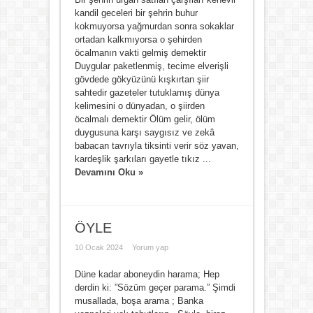
kandil geceleri bir şehrin buhur
kokmuyorsa yağmurdan sonra sokaklar
ortadan kalkmıyorsa o şehirden
öcalmanın vakti gelmiş demektir
Duygular paketlenmiş, tecime elverişli
gövdede gökyüzünü kışkırtan şiir
sahtedir gazeteler tutuklamış dünya
kelimesini o dünyadan, o şiirden
öcalmalı demektir Ölüm gelir, ölüm
duygusuna karşı saygısız ve zekâ
babacan tavrıyla tiksinti verir söz yavan,
kardeşlik şarkıları gayetle tıkız ...
Devamını Oku »
ÖYLE
10 Ocak 2024
Yorum yap
Düne kadar aboneydin harama; Hep
derdin ki: ”Sözüm geçer parama.” Şimdi
musallada, boşa arama ; Banka