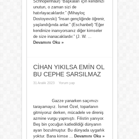
Schhopenhaur) “Başkaları için kendinizi
unutun, o zaman sizi de
hatırlayacaklardır.” (Mihayloç
Dostoyevski) “İnsan gençliğinde öğrenir,
yaşlandığında anlar.” (Eschanbel) “Eğer
kendinize inanıyorsanız diğer kimseler
de size inanacaklardır.” (J. W. ...
Devamını Oku »
CİHAN YIKILSA EMİN OL
BU CEPHE SARSILMAZ
31 Aralık 2023
Yorum yap
Gazze yanarken saçımızı
tarayamayız. İsmet Özel, toparlanın
gitmiyoruz derken, mücadele ve direniş
azmine vurgu yapmıştı. Filistin yanıyor.
Beş bin çocuğun katledildiği dünyanın
ayarı bozulmuştur. Bu dünyada uygarlık
yoktur. Bana kimse ...
Devamını Oku »