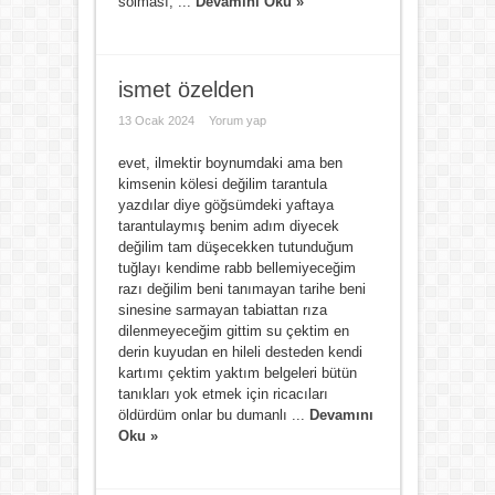
solması, ...
Devamını Oku »
ismet özelden
13 Ocak 2024
Yorum yap
evet, ilmektir boynumdaki ama ben
kimsenin kölesi değilim tarantula
yazdılar diye göğsümdeki yaftaya
tarantulaymış benim adım diyecek
değilim tam düşecekken tutunduğum
tuğlayı kendime rabb bellemiyeceğim
razı değilim beni tanımayan tarihe beni
sinesine sarmayan tabiattan rıza
dilenmeyeceğim gittim su çektim en
derin kuyudan en hileli desteden kendi
kartımı çektim yaktım belgeleri bütün
tanıkları yok etmek için ricacıları
öldürdüm onlar bu dumanlı ...
Devamını
Oku »