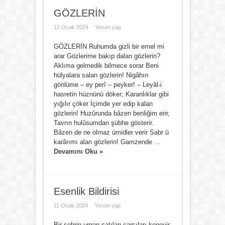
GÖZLERİN
12 Ocak 2024
Yorum yap
GÖZLERİN Ruhumda gizli bir emel mi
arar Gözlerime bakıp dalan gözlerin?
Aklıma gelmedik bilmece sorar Beni
hülyalara salan gözlerin! Nigâhın
gönlüme – ey perî – peyker! – Leyâl-i
hasretin hüznünü döker; Karanlıklar gibi
yığılır çöker İçimde yer edip kalan
gözlerin! Huzûrunda bâzen benliğim erir,
Tavrın hulûsumdan şübhe gösterir.
Bâzen de ne olmaz ümidler verir Sabr ü
karârımı alan gözlerin! Gamzende ...
Devamını Oku »
Esenlik Bildirisi
11 Ocak 2024
Yorum yap
Bir şehrin urgan satılan çarşıları kenevir