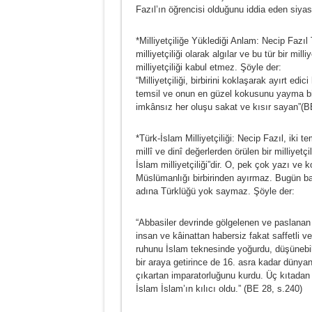
Fazıl’ın öğrencisi olduğunu iddia eden siyas
*Milliyetçiliğe Yüklediği Anlam: Necip Fazıl T
milliyetçiliği olarak algılar ve bu tür bir mil
milliyetçiliği kabul etmez. Şöyle der:
“Milliyetçiliği, birbirini koklaşarak ayırt e
temsil ve onun en güzel kokusunu yayma biç
imkânsız her oluşu sakat ve kısır sayan”(B
*Türk-İslam Milliyetçiliği: Necip Fazıl, iki t
millî ve dinî değerlerden örülen bir milliyetç
İslam milliyetçiliği”dir. O, pek çok yazı ve
Müslümanlığı birbirinden ayırmaz. Bugün ba
adına Türklüğü yok saymaz. Şöyle der:
“Abbasiler devrinde gölgelenen ve paslanan İ
insan ve kâinattan habersiz fakat saffetli ve 
ruhunu İslam teknesinde yoğurdu, düşünebi
bir araya getirince de 16. asra kadar dün
çıkartan imparatorluğunu kurdu. Üç kıtadan 
İslam İslam’ın kılıcı oldu.” (BE 28, s.240)