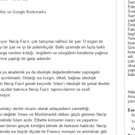
Sam
Ede
Sır
Sam
yap
Ond
Fak
baş
Yen
or. Necip Fazıl, çok tartışılan talihsiz bir şair. O özgün bir
lis
i bir şair ve iyi bir polemikçidir. Belki üzerinde en fazla farklı
Üze
lis
 kavga vesilesi kıldığı, övgülerin ve sövgülerin kendisine yağmur
adı
irve yaptığı bir garip adamdır.
çal
oku
yap
 ya akademik ya da ideolojik değerlendirmeler yapılagelir.
baba
ınlıktadır. Ortalığı ise kızgın, öfkeli, bağnaz ideolojik
in Necip Fazıl günah keçisidir. İslam’ı ideolojik bir şeriat devleti
açıdan bakınca Necip Fazıl, tapınıcılarının ve ezelî
Hale
nüyor.
Amas
yazı
eriatçı devlet nizamı olarak anlayanların zannettiği,
Eser
man değildir. İmanı ve Müslümanlık iddiası güçlü görünen Necip
A
amelinde İslam azdır. Elbette kimsenin inancı ve yaşantısı
Y
en birinin gerçek kimliğini bilmek de herkesin hakkıdır. Necip
Kı
atında ise büyük ölçüde bir Fransız monşeri ve aristokratı gibi