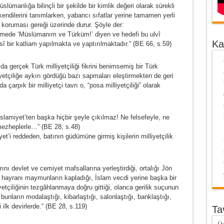
lümanlığa bilinçli bir şekilde bir kimlik değeri olarak sürekli
kendilerini tanımlarken, yabancı sıfatlar yerine tamamen yerli
 koruması gereği üzerinde durur. Şöyle der:
gâmede ‘Müslümanım ve Türküm!’ diyen ve hedefi bu ulvî
Ka
î bir katliam yapılmakta ve yaptırılmaktadır.” (BE 66, s.59)
da gerçek Türk milliyetçiliği fikrini benimsemiş bir Türk
tçiliğe aykırı gördüğü bazı sapmaları eleştirmekten de geri
 çarpık bir milliyetçi tavrı o, “posa milliyetçiliği” olarak
lamiyet’ten başka hiçbir şeyle çıkılmaz! Ne felsefeyle, ne
i mezheplerle…” (BE 28, s.48)
yet’i reddeden, batının güdümüne girmiş kişilerin milliyetçilik
nı devlet ve cemiyet mafsallarına yerleştirdiği, ortalığı Jön
ı hayranı maymunların kapladığı, İslam vecdi yerine başka bir
etçiliğinin tezgâhlanmaya doğru gittiği, olanca gerilik suçunun
unların modalaştığı, kibarlaştığı, salonlaştığı, banklaştığı,
i ilk devirlerde.“ (BE 28, s.119)
Ta