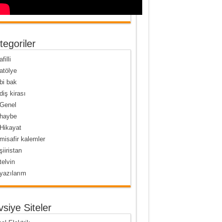
tegoriler
afilli
atölye
bi bak
diş kirası
Genel
haybe
Hikayat
misafir kalemler
şiiristan
telvin
yazılarım
vsiye Siteler