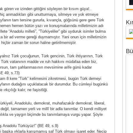
ak gören ve izinden gittiğini söyleyen bir kısım güya!..
 hiç anmadıkları gibi unutturmaya, silmeye ve yok etmeye
tayfanın tam tersine gururla, kıvançla, göğsünü gere gere Türk
Kı
 hemen hemen bütün yazı ve konuşmalarında milletimizin adı
lete “Anadolu milleti”, “Türkiyeliler” gibi uyduruk isimler bulma
 bir ad verme gereği duymamıştır. Yani onun için milletimizin
, hiçbir zaman bir sorun haline getirilmemiştir.
Bü
yalnız Türk çocuğunun, Türk gencinin, Türk ihtiyarının, Türk
e Türk vatanının madde ve ruh hakkını müdafaa eden biz,
sun, tam şahlanmasının mevsimine arife günü kadar
E 49, s.73)
 tam 8 kere “Türk” kelimesini zikretmesi, bugün Türk demeyi
ayfanın dudağını uçuklatacak bir durumdur. Bu cümleyi bugünkü
rkçılığı kalır, ne faşistliği.
Türkiyeli, Anadolulu, demokrat, muhafazakâr demokrat, liberal,
ğil, tamamen yerli ve millî bir adla tanımlar. O kendi milliyet
ıkılıkla ve yaygın biçimde bu tanımlamaya vurgu yapar. Şöyle
ş Anadolu Türküyüz!” (BE 49, s.9)
 başka ırklarla karışmamış saf Türk olmayı işaret eder. Necip