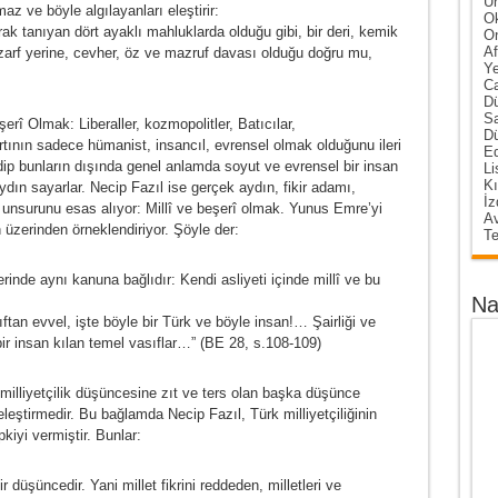
Ün
maz ve böyle algılayanları eleştirir:
Ok
ayarak tanıyan dört ayaklı mahluklarda olduğu gibi, bir deri, kemik
O
Af
arf yerine, cevher, öz ve mazruf davası olduğu doğru mu,
Ye
Ca
Dü
Sa
rî Olmak: Liberaller, kozmopolitler, Batıcılar,
Dü
rtının sadece hümanist, insancıl, evrensel olmak olduğunu ileri
Ed
dedip bunların dışında genel anlamda soyut ve evrensel bir insan
Li
Kı
ydın sayarlar. Necip Fazıl ise gerçek aydın, fikir adamı,
İz
 unsurunu esas alıyor: Millî ve beşerî olmak. Yunus Emre’yi
Av
 üzerinden örneklendiriyor. Şöyle der:
Te
inde aynı kanuna bağlıdır: Kendi asliyeti içinde millî ve bu
Na
an evvel, işte böyle bir Türk ve böyle insan!… Şairliği ve
bir insan kılan temel vasıflar…” (BE 28, s.108-109)
k, milliyetçilik düşüncesine zıt ve ters olan başka düşünce
leştirmedir. Bu bağlamda Necip Fazıl, Türk milliyetçiliğinin
kiyi vermiştir. Bunlar:
üşüncedir. Yani millet fikrini reddeden, milletleri ve