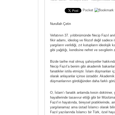
MAARİF MESELEMİZ
Pocket
CAMDANDIR GÖNÜL
YAZAR TIKANIKLIĞI
Nurullah Çetin
Vefatının 37. yıldönümünde Necip Fazıl anılıy
fikir adamı, ideolog ve filozof değil sadece iy
yargıların verildiği, zıt kutupların ideolojik
gibi yağdığı, kendisine nefret ve sevgilerin z
Bizde tarihe mal olmuş şahsiyetler hakkında
Necip Fazıl’a benim gibi akademik bakanlar az
fanatikler istila etmiştir. İslam düşmanları iç
olarak anlayanlar içinse üstaddır. Akademik 
düşmanlarının gördüğünden daha farklı görü
O, İslam’ı fanatik anlamda kesin doktriner, ş
hayallerinde tasavvur ettiği gibi bir Müslü
Fazıl’ın hayatında, bireysel pratiklerinde, 
yargılanamaz ama üstad İslamcı olarak bilin
Fazıl yazılarında İslamcı bir Türk, özel hay