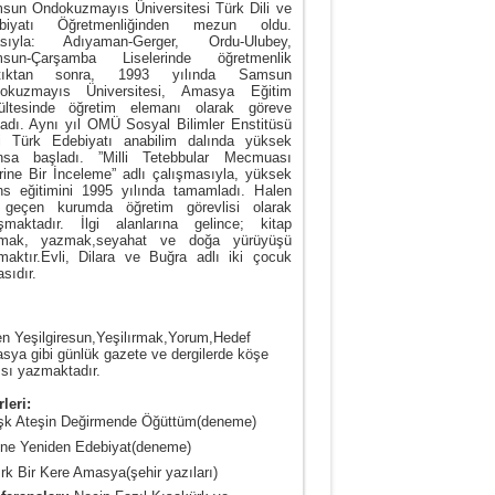
sun Ondokuzmayıs Üniversitesi Türk Dili ve
biyatı Öğretmenliğinden mezun oldu.
asıyla: Adıyaman-Gerger, Ordu-Ulubey,
sun-Çarşamba Liselerinde öğretmenlik
tıktan sonra, 1993 yılında Samsun
okuzmayıs Üniversitesi, Amasya Eğitim
ültesinde öğretim elemanı olarak göreve
ladı. Aynı yıl OMÜ Sosyal Bilimler Enstitüsü
i Türk Edebiyatı anabilim dalında yüksek
ansa başladı. ”Milli Tetebbular Mecmuası
rine Bir İnceleme” adlı çalışmasıyla, yüksek
ans eğitimini 1995 yılında tamamladı. Halen
 geçen kurumda öğretim görevlisi olarak
ışmaktadır. İlgi alanlarına gelince; kitap
mak, yazmak,seyahat ve doğa yürüyüşü
maktır.Evli, Dilara ve Buğra adlı iki çocuk
sıdır.
n Yeşilgiresun,Yeşilırmak,Yorum,Hedef
ya gibi günlük gazete ve dergilerde köşe
sı yazmaktadır.
leri:
şk Ateşin Değirmende Öğüttüm(deneme)
ine Yeniden Edebiyat(deneme)
rk Bir Kere Amasya(şehir yazıları)