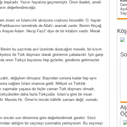
Kon
ğı başkadır. Yazısı hayatına geçmemiştir. Onun ibadeti, ameli
Gen
arını değerlendireceğiz.
Aşı
Sayg
 imanı ve İslamcılık aksiyonu coşkusu hissedilir. O, hayatı
 Poetikasının temelinde de Allah’ı aramak vardır. Benim Akçağ
Köş
’ı Arayan Adam: Necip Fazıl“ diye de bir kitabım vardır. Merak
. Benim bu yazımda asıl üzerinde duracağım mesele, bir kısım
So
iyetsiz bir Türk düşmanı olarak gösterme çabalarıdır. İşin garip
ı da onun Türkçü boyutunu hep gizlerler, gündeme getirmezler.
ikzaklı, değişken olmuştur. Başından sonuna kadar hep aynı
sonra sağlam İslam imanına geldi. Milliyet ve Türklük
 sapmalar yaşasa da hiçbir zaman Türk düşmanı olmadı,
rkçülerden daha fazla Türkçüdür. İslam’a göre bir insan
ir. Mesela Hz. Ömer’in önceki kâfirlik zamanı değil, sonraki
Aş
Öğ
en önceki son dönemine göre değerlendirmek gerekir: Sözü
ından aldığım bir seçmeyi sunmakla yetiniyorum. Bu seçmeyi