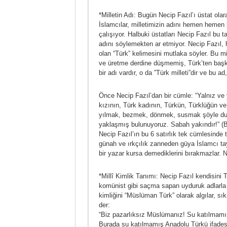
*Milletin Adı: Bugün Necip Fazıl’ı üstat olar
İslamcılar, milletimizin adını hemen hemen
çalışıyor. Halbuki üstatları Necip Fazıl bu 
adını söylemekten ar etmiyor. Necip Fazıl,
olan “Türk” kelimesini mutlaka söyler. Bu mil
ve üretme derdine düşmemiş, Türk’ten başka
bir adı vardır, o da ”Türk milleti”dir ve bu ad
Önce Necip Fazıl’dan bir cümle: “Yalnız ve 
kızının, Türk kadının, Türkün, Türklüğün v
yılmak, bezmek, dönmek, susmak şöyle dur
yaklaşmış bulunuyoruz. Sabah yakındır!” (B
Necip Fazıl’ın bu 6 satırlık tek cümlesinde
günah ve ırkçılık zanneden güya İslamcı t
bir yazar kursa demediklerini bırakmazlar. Ne ı
*Millî Kimlik Tanımı: Necip Fazıl kendisini 
komünist gibi saçma sapan uyduruk adlarla de
kimliğini “Müslüman Türk” olarak algılar, s
der:
“Biz pazarlıksız Müslümanız! Su katılmamı
Burada su katılmamış Anadolu Türkü ifadesi