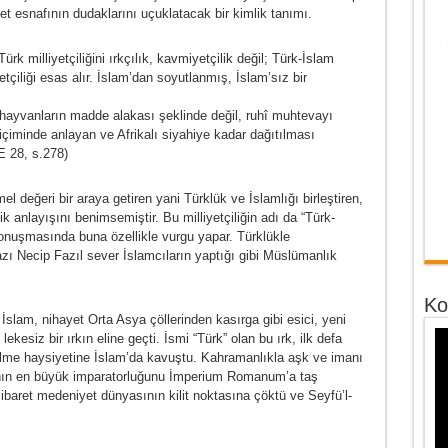
et esnafının dudaklarını uçuklatacak bir kimlik tanımı.
ürk milliyetçiliğini ırkçılık, kavmiyetçilik değil; Türk-İslam
liyetçiliği esas alır. İslam’dan soyutlanmış, İslam’sız bir
dici hayvanların madde alakası şeklinde değil, ruhî muhtevayı
iminde anlayan ve Afrikalı siyahiye kadar dağıtılması
E 28, s.278)
emel değeri bir araya getiren yani Türklük ve İslamlığı birleştiren,
ilik anlayışını benimsemiştir. Bu milliyetçiliğin adı da “Türk-
 konuşmasında buna özellikle vurgu yapar. Türklükle
zı Necip Fazıl sever İslamcıların yaptığı gibi Müslümanlık
Ko
slam, nihayet Orta Asya çöllerinden kasırga gibi esici, yeni
lekesiz bir ırkın eline geçti. İsmi “Türk” olan bu ırk, ilk defa
lme haysiyetine İslam’da kavuştu. Kahramanlıkla aşk ve imanı
yanın en büyük imparatorluğunu İmperium Romanum’a taş
ibaret medeniyet dünyasının kilit noktasına çöktü ve Seyfü’l-