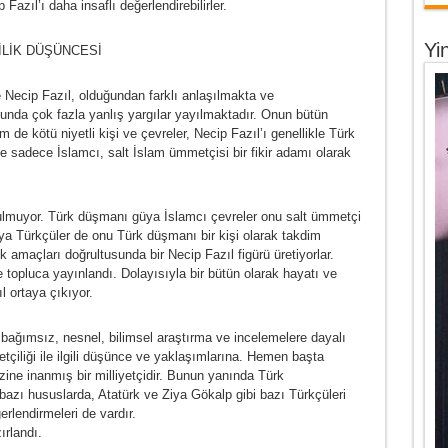
azıl’ı daha insaflı değerlendirebilirler.
Yi
İLİK DÜŞÜNCESİ
 Necip Fazıl, olduğundan farklı anlaşılmakta ve
nusunda çok fazla yanlış yargılar yayılmaktadır. Onun bütün
de kötü niyetli kişi ve çevreler, Necip Fazıl’ı genellikle Türk
ve sadece İslamcı, salt İslam ümmetçisi bir fikir adamı olarak
nulmuyor. Türk düşmanı güya İslamcı çevreler onu salt ümmetçi
ya Türkçüler de onu Türk düşmanı bir kişi olarak takdim
ik amaçları doğrultusunda bir Necip Fazıl figürü üretiyorlar.
 topluca yayınlandı. Dolayısıyla bir bütün olarak hayatı ve
l ortaya çıkıyor.
n bağımsız, nesnel, bilimsel araştırma ve incelemelere dayalı
etçiliği ile ilgili düşünce ve yaklaşımlarına. Hemen başta
ine inanmış bir milliyetçidir. Bunun yanında Türk
i bazı hususlarda, Atatürk ve Ziya Gökalp gibi bazı Türkçüleri
rlendirmeleri de vardır.
ırlandı.