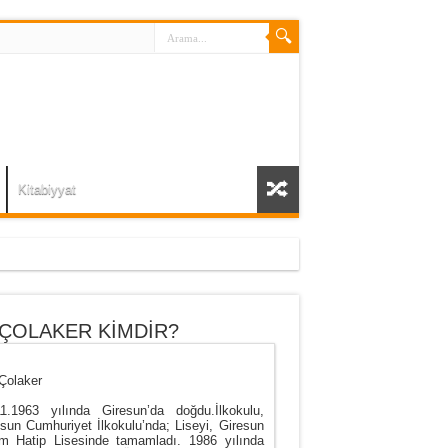
Kitabiyyat
 ÇOLAKER KİMDİR?
Çolaker
11.1963 yılında Giresun’da doğdu.İlkokulu,
sun Cumhuriyet İlkokulu’nda; Liseyi, Giresun
m Hatip Lisesinde tamamladı. 1986 yılında