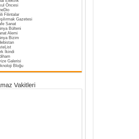
al Elektrik
ul Öncesi
neDio
ili Filintalar
şilırmak Gazetesi
fe Sanat
nya Bülteni
nat Alemi
nya Bizim
ebistan
steList
rk İkindi
diham
ize Galerisi
knoloji Bloğu
maz Vakitleri