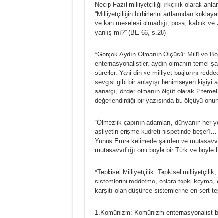
Necip Fazıl milliyetçiliği ırkçılık olarak anla
“Milliyetçiliğin birbirlerini artlarından kokl
ve kan meselesi olmadığı, posa, kabuk ve z
yanlış mı?” (BE 66, s.28)
*Gerçek Aydın Olmanın Ölçüsü: Millî ve Beşe
enternasyonalistler, aydın olmanın temel şa
sürerler. Yani din ve milliyet bağlarını red
sevgisi gibi bir anlayışı benimseyen kişiyi a
sanatçı, önder olmanın ölçüt olarak 2 temel
değerlendirdiği bir yazısında bu ölçüyü onun
“Ölmezlik çapının adamları, dünyanın her yer
asliyetin erişme kudreti nispetinde beşerî…
Yunus Emre kelimede şairden ve mutasavvıft
mutasavvıflığı onu böyle bir Türk ve böyle 
*Tepkisel Milliyetçilik: Tepkisel milliyetçili
sistemlerini reddetme, onlara tepki koyma, e
karşıtı olan düşünce sistemlerine en sert tep
1.Komünizm: Komünizm enternasyonalist bir d