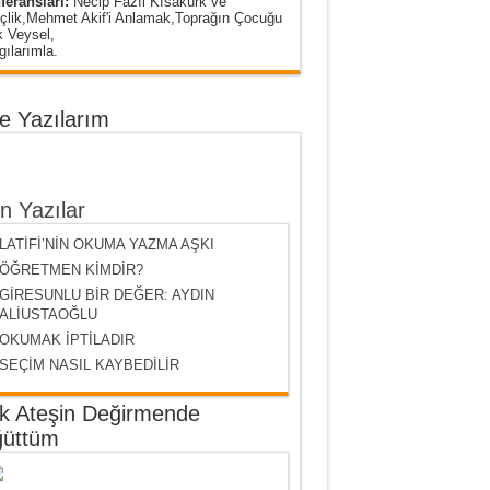
feransları:
Necip Fazıl Kısakürk ve
çlik,Mehmet Akif'i Anlamak,Toprağın Çocuğu
k Veysel,
ılarımla.
e Yazılarım
n Yazılar
LATİFİ’NİN OKUMA YAZMA AŞKI
ÖĞRETMEN KİMDİR?
GİRESUNLU BİR DEĞER: AYDIN
ALİUSTAOĞLU
OKUMAK İPTİLADIR
SEÇİM NASIL KAYBEDİLİR
k Ateşin Değirmende
üttüm