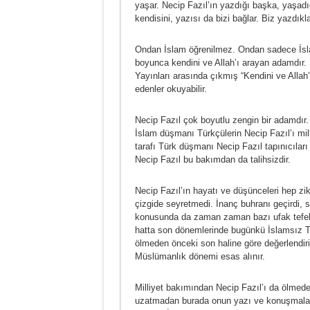
yaşar. Necip Fazıl’ın yazdığı başka, yaşadı
kendisini, yazısı da bizi bağlar. Biz yazdıkl
Ondan İslam öğrenilmez. Ondan sadece İslam
boyunca kendini ve Allah’ı arayan adamdır.
Yayınları arasında çıkmış “Kendini ve Allah
edenler okuyabilir.
Necip Fazıl çok boyutlu zengin bir adamdır
İslam düşmanı Türkçülerin Necip Fazıl’ı mill
tarafı Türk düşmanı Necip Fazıl tapınıcılar
Necip Fazıl bu bakımdan da talihsizdir.
Necip Fazıl’ın hayatı ve düşünceleri hep z
çizgide seyretmedi. İnanç buhranı geçirdi, 
konusunda da zaman zaman bazı ufak tefek
hatta son dönemlerinde bugünkü İslamsız Tü
ölmeden önceki son haline göre değerlendiril
Müslümanlık dönemi esas alınır.
Milliyet bakımından Necip Fazıl’ı da ölmed
uzatmadan burada onun yazı ve konuşmalar