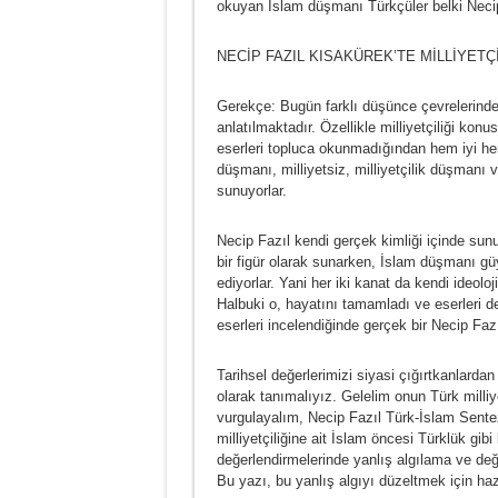
okuyan İslam düşmanı Türkçüler belki Necip F
NECİP FAZIL KISAKÜREK’TE MİLLİYETÇ
Gerekçe: Bugün farklı düşünce çevrelerinde
anlatılmaktadır. Özellikle milliyetçiliği ko
eserleri topluca okunmadığından hem iyi hem 
düşmanı, milliyetsiz, milliyetçilik düşmanı 
sunuyorlar.
Necip Fazıl kendi gerçek kimliği içinde su
bir figür olarak sunarken, İslam düşmanı gü
ediyorlar. Yani her iki kanat da kendi ideoloj
Halbuki o, hayatını tamamladı ve eserleri de
eserleri incelendiğinde gerçek bir Necip Fazı
Tarihsel değerlerimizi siyasi çığırtkanlarda
olarak tanımalıyız. Gelelim onun Türk milliy
vurgulayalım, Necip Fazıl Türk-İslam Sentez
milliyetçiliğine ait İslam öncesi Türklük gib
değerlendirmelerinde yanlış algılama ve değe
Bu yazı, bu yanlış algıyı düzeltmek için haz