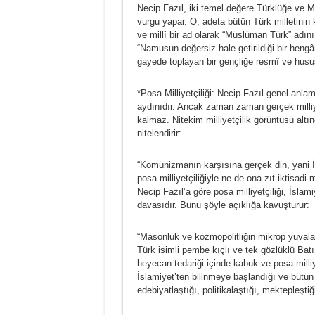
Necip Fazıl, iki temel değere Türklüğe ve Müs
vurgu yapar. O, adeta bütün Türk milletinin 
ve millî bir ad olarak “Müslüman Türk” adını
“Namusun değersiz hale getirildiği bir hen
gayede toplayan bir gençliğe resmî ve husus
*Posa Milliyetçiliği: Necip Fazıl genel anlam
aydınıdır. Ancak zaman zaman gerçek milliye
kalmaz. Nitekim milliyetçilik görüntüsü altında
nitelendirir:
“Komünizmanın karşısına gerçek din, yani İs
posa milliyetçiliğiyle ne de ona zıt iktisad
Necip Fazıl’a göre posa milliyetçiliği, İslami
davasıdır. Bunu şöyle açıklığa kavuşturur:
“Masonluk ve kozmopolitliğin mikrop yuvaları
Türk isimli pembe kıçlı ve tek gözlüklü Bat
heyecan tedariği içinde kabuk ve posa milliy
İslamiyet’ten bilinmeye başlandığı ve bütün b
edebiyatlaştığı, politikalaştığı, mektepleştiğ