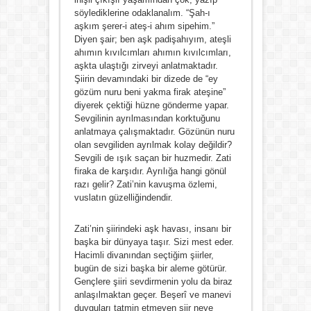
söylediklerine odaklanalım. “Şah-ı
aşkım şerer-i ateş-i ahım sipehim.”
Diyen şair; ben aşk padişahıyım, ateşli
ahımın kıvılcımları ahımın kıvılcımları,
aşkta ulaştığı zirveyi anlatmaktadır.
Şiirin devamındaki bir dizede de “ey
gözüm nuru beni yakma firak ateşine”
diyerek çektiği hüzne gönderme yapar.
Sevgilinin ayrılmasından korktuğunu
anlatmaya çalışmaktadır. Gözünün nuru
olan sevgiliden ayrılmak kolay değildir?
Sevgili de ışık saçan bir huzmedir. Zati
firaka de karşıdır. Ayrılığa hangi gönül
razı gelir? Zati’nin kavuşma özlemi,
vuslatın güzelliğindendir.
Zati’nin şiirindeki aşk havası, insanı bir
başka bir dünyaya taşır. Sizi mest eder.
Hacimli divanından seçtiğim şiirler,
bugün de sizi başka bir aleme götürür.
Gençlere şiiri sevdirmenin yolu da biraz
anlaşılmaktan geçer. Beşerî ve manevi
duyguları tatmin etmeyen şiir neye