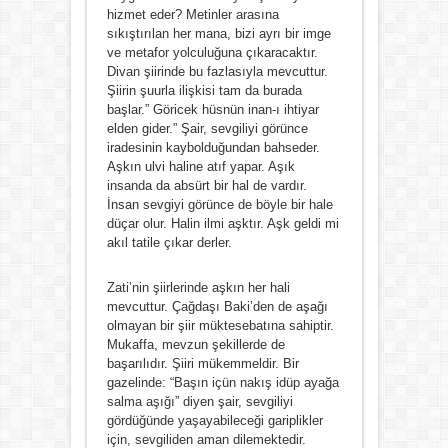
hizmet eder? Metinler arasına
sıkıştırılan her mana, bizi ayrı bir imge
ve metafor yolculuğuna çıkaracaktır.
Divan şiirinde bu fazlasıyla mevcuttur.
Şiirin şuurla ilişkisi tam da burada
başlar.” Göricek hüsnün inan-ı ihtiyar
elden gider.” Şair, sevgiliyi görünce
iradesinin kaybolduğundan bahseder.
Aşkın ulvi haline atıf yapar. Aşık
insanda da absürt bir hal de vardır.
İnsan sevgiyi görünce de böyle bir hale
düçar olur. Halin ilmi aşktır. Aşk geldi mi
akıl tatile çıkar derler.
Zati’nin şiirlerinde aşkın her hali
mevcuttur. Çağdaşı Baki’den de aşağı
olmayan bir şiir müktesebatına sahiptir.
Mukaffa, mevzun şekillerde de
başarılıdır. Şiiri mükemmeldir. Bir
gazelinde: “Başın içün nakış idüp ayağa
salma aşığı” diyen şair, sevgiliyi
gördüğünde yaşayabileceği gariplikler
için, sevgiliden aman dilemektedir.