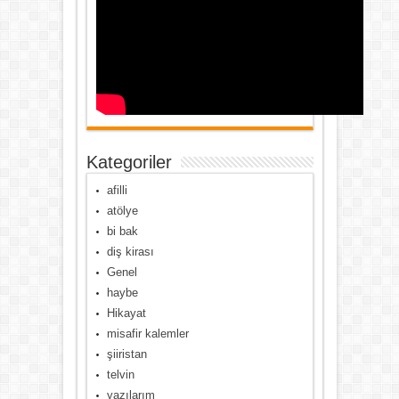
Kategoriler
afilli
atölye
bi bak
diş kirası
Genel
haybe
Hikayat
misafir kalemler
şiiristan
telvin
yazılarım