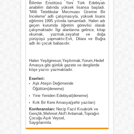
Bilimler Enstitüsü Yeni Türk Edebiyatı
anabilim dalında yüksek lisansa başladı.
”Milli Tetebbular Mecmuası Üzerine Bir
İnceleme” adlı çalışmasıyla, yüksek lisans
eğitimini 1995 yılında tamamladı. Halen adı
geçen kurumda öğretim görevlisi olarak
çalışmaktadır. İlgi alanlarına gelince; kitap
okumak, yazmak,seyahat ve doğa
yürüyüşü yapmaktır.Evli, Dilara ve Buğra
adlı iki çocuk babasıdır.
Halen Yeşilgiresun,Yeşilırmak,Yorum,Hedef
Amasya gibi günlük gazete ve dergilerde
köşe yazısı yazmaktadır.
Eserleri:
Aşk Ateşin Değirmende
Öğüttüm(deneme)
Yine Yeniden Edebiyat(deneme)
Kırk Bir Kere Amasya(şehir yazıları)
Konferansları:
Necip Fazıl Kısakürk ve
Gençlik,Mehmet Akif'i Anlamak,Toprağın
Çocuğu Aşık Veysel,
Saygılarımla.