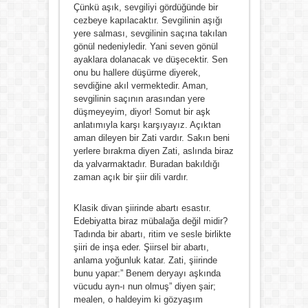
Çünkü aşık, sevgiliyi gördüğünde bir
cezbeye kapılacaktır. Sevgilinin aşığı
yere salması, sevgilinin saçına takılan
gönül nedeniyledir. Yani seven gönül
ayaklara dolanacak ve düşecektir. Sen
onu bu hallere düşürme diyerek,
sevdiğine akıl vermektedir. Aman,
sevgilinin saçının arasından yere
düşmeyeyim, diyor! Somut bir aşk
anlatımıyla karşı karşıyayız. Açıktan
aman dileyen bir Zati vardır. Sakın beni
yerlere bırakma diyen Zati, aslında biraz
da yalvarmaktadır. Buradan bakıldığı
zaman açık bir şiir dili vardır.
Klasik divan şiirinde abartı esastır.
Edebiyatta biraz mübalağa değil midir?
Tadında bir abartı, ritim ve sesle birlikte
şiiri de inşa eder. Şiirsel bir abartı,
anlama yoğunluk katar. Zati, şiirinde
bunu yapar:” Benem deryayı aşkında
vücudu ayn-ı nun olmuş” diyen şair;
mealen, o haldeyim ki gözyaşım