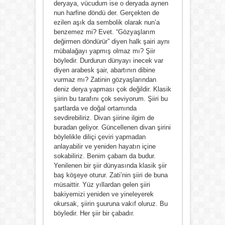
deryaya, vücudum ise o deryada aynen
nun harfine döndü der. Gerçekten de
ezilen aşık da sembolik olarak nun’a
benzemez mi? Evet. “Gözyaşlarım
değirmen döndürür” diyen halk şairi aynı
mübalağayı yapmış olmaz mı? Şiir
böyledir. Durdurun dünyayı inecek var
diyen arabesk şair, abartının dibine
vurmaz mı? Zatinin gözyaşlarından
deniz derya yapması çok değildir. Klasik
şiirin bu tarafını çok seviyorum. Şiiri bu
şartlarda ve doğal ortamında
sevdirebiliriz. Divan şiirine ilgim de
buradan geliyor. Güncellenen divan şirini
böylelikle diliçi çeviri yapmadan
anlayabilir ve yeniden hayatın içine
sokabiliriz. Benim çabam da budur.
Yenilenen bir şiir dünyasında klasik şiir
baş köşeye oturur. Zati’nin şiiri de buna
müsaittir. Yüz yıllardan gelen şiiri
bakiyemizi yeniden ve yineleyerek
okursak, şiirin şuuruna vakıf oluruz. Bu
böyledir. Her şiir bir çabadır.