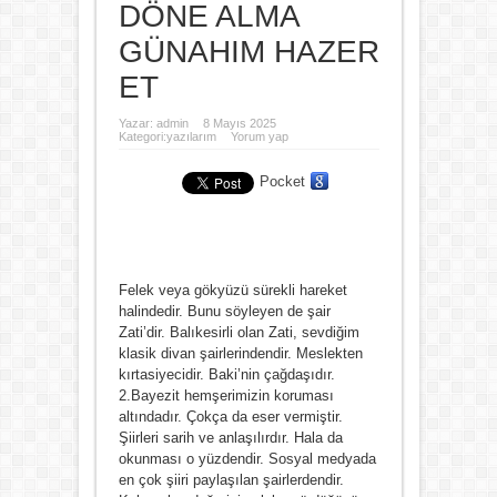
DÖNE ALMA
GÜNAHIM HAZER
ET
Yazar:
admin
8 Mayıs 2025
Kategori:
yazılarım
Yorum yap
Pocket
Felek veya gökyüzü sürekli hareket
halindedir. Bunu söyleyen de şair
Zati’dir. Balıkesirli olan Zati, sevdiğim
klasik divan şairlerindendir. Meslekten
kırtasiyecidir. Baki’nin çağdaşıdır.
2.Bayezit hemşerimizin koruması
altındadır. Çokça da eser vermiştir.
Şiirleri sarih ve anlaşılırdır. Hala da
okunması o yüzdendir. Sosyal medyada
en çok şiiri paylaşılan şairlerdendir.