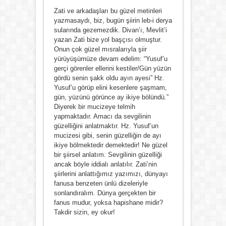
Zati ve arkadaşları bu güzel metinleri
yazmasaydı, biz, bugün şiirin leb-i derya
sularında gezemezdik. Divan’ı, Mevlit’i
yazan Zati bize yol başçısı olmuştur.
Onun çok güzel mısralarıyla şiir
yürüyüşümüze devam edelim: “Yusuf’u
gerçi görenler ellerini kestiler/Gün yüzün
gördü senin şakk oldu ayın ayesi” Hz.
Yusuf’u görüp elini kesenlere şaşmam,
gün, yüzünü görünce ay ikiye bölündü.”
Diyerek bir mucizeye telmih
yapmaktadır. Amacı da sevgilinin
güzelliğini anlatmaktır. Hz. Yusuf’un
mucizesi gibi, senin güzelliğin de ayı
ikiye bölmektedir demektedir! Ne güzel
bir şiirsel anlatım. Sevgilinin güzelliği
ancak böyle iddialı anlatılır. Zati’nin
şiirlerini anlattığımız yazımızı, dünyayı
fanusa benzeten ünlü dizeleriyle
sonlandıralım. Dünya gerçekten bir
fanus mudur, yoksa hapishane midir?
Takdir sizin, ey okur!