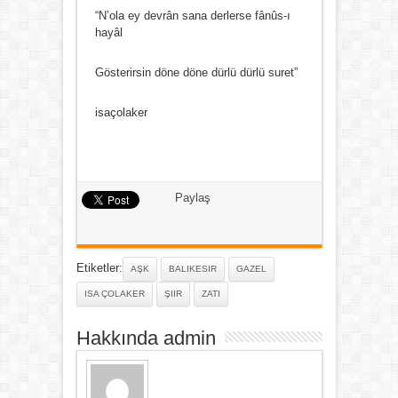
“N’ola ey devrân sana derlerse fânûs-ı
hayâl
Gösterirsin döne döne dürlü dürlü suret”
isaçolaker
Paylaş
Etiketler:
AŞK
BALIKESIR
GAZEL
ISA ÇOLAKER
ŞIIR
ZATI
Hakkında admin