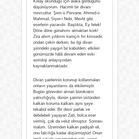
Kolay okunduğu için alaka gördüğünü
düşünüyorum. Hacimli bir divanı
mevcuttur. Şem-ü Pervane, Ahmed-ü
Mahmud, Siyer-i Nebi, Mevlit gibi
eserlerin yazarıdır. Başlıkta; Ey felek!
Döne döne günahımı almaktan kork!
Zira ahım yıldırım kamçılı hır kimsedir,
ondan çekin derken, bu ilgi divan
şiirindeki yaygın bir kabulden; etkileri
günümüzde hâlâ devam eden eski
astroloji anlayışından
kaynaklanmaktadır.
Divan şairlerinin korunup kollanmaları
onların yaşamlarını da etkilemiştir.
Bugün görevden alınan bürokratın
yalnızlığıyla, dünün şairinin üstünden
kalkan koruma kalkanı aynı şeye
tekabül eder. Bir devir parlak ve
debdebeli yaşayan Zati, bolca eser
vermiş, çok da velut olmuştur. Sonrası
malum. Üzerinden kalkan padişah eli,
onu falcılığa kadar düşürmüştür! Onun
inişli çıkışlı yaşamından çok, yazıp