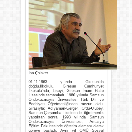
İsa Çolaker
01.11.1963 yılında Giresun’da
doğdu.İlkokulu, Giresun Cumhuriyet
İlkokulu’nda; Liseyi, Giresun İmam Hatip
Lisesinde tamamladı. 1986 yılında Samsun
Ondokuzmayıs Üniversitesi Türk Dili ve
Edebiyatı Öğretmenliğinden mezun oldu.
Sırasıyla: Adıyaman-Gerger, Ordu-Ulubey,
Samsun-Çarşamba Liselerinde öğretmenlik
yaptıktan sonra, 1993 yılında Samsun
Ondokuzmayıs Üniversitesi, Amasya
Eğitim Fakültesinde öğretim elemanı olarak
göreve başladı. Aynı yıl OMÜ Sosyal