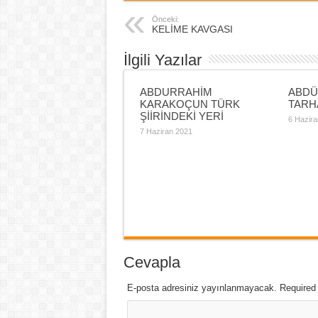
Önceki:
KELİME KAVGASI
İlgili Yazılar
ABDURRAHİM
ABDÜ
KARAKOÇUN TÜRK
TARHA
ŞİİRİNDEKİ YERİ
6 Hazira
7 Haziran 2021
Cevapla
E-posta adresiniz yayınlanmayacak. Required