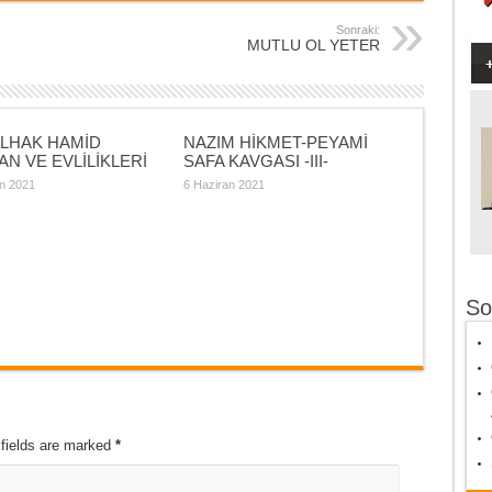
Sonraki:
MUTLU OL YETER
LHAK HAMİD
NAZIM HİKMET-PEYAMİ
N VE EVLİLİKLERİ
SAFA KAVGASI -III-
n 2021
6 Haziran 2021
So
 fields are marked
*