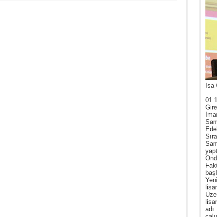
İsa 
01.
Gire
İma
Sam
Ede
Sır
Sam
yap
Ond
Fak
baş
Yen
lis
Üze
lis
adı
çal