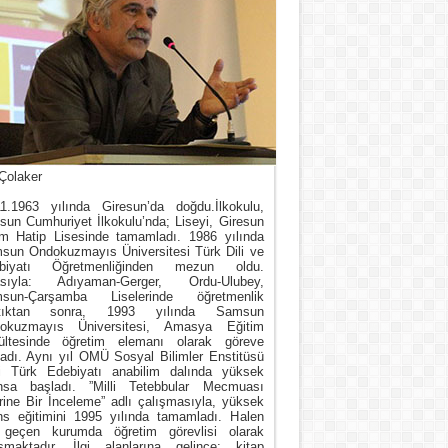
Çolaker
11.1963 yılında Giresun’da doğdu.İlkokulu,
sun Cumhuriyet İlkokulu’nda; Liseyi, Giresun
m Hatip Lisesinde tamamladı. 1986 yılında
sun Ondokuzmayıs Üniversitesi Türk Dili ve
biyatı Öğretmenliğinden mezun oldu.
asıyla: Adıyaman-Gerger, Ordu-Ulubey,
sun-Çarşamba Liselerinde öğretmenlik
tıktan sonra, 1993 yılında Samsun
okuzmayıs Üniversitesi, Amasya Eğitim
ültesinde öğretim elemanı olarak göreve
ladı. Aynı yıl OMÜ Sosyal Bilimler Enstitüsü
i Türk Edebiyatı anabilim dalında yüksek
ansa başladı. ”Milli Tetebbular Mecmuası
rine Bir İnceleme” adlı çalışmasıyla, yüksek
ans eğitimini 1995 yılında tamamladı. Halen
 geçen kurumda öğretim görevlisi olarak
ışmaktadır. İlgi alanlarına gelince; kitap