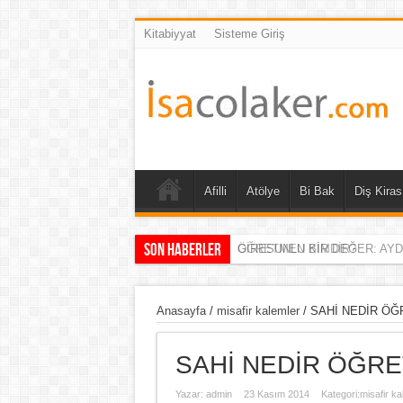
Kitabiyyat
Sisteme Giriş
Afilli
Atölye
Bi Bak
Diş Kiras
Son Haberler
GİRESUNLU BİR DEĞER: AY
Anasayfa
/
misafir kalemler
/
SAHİ NEDİR Ö
SAHİ NEDİR ÖĞR
Yazar:
admin
23 Kasım 2014
Kategori:
misafir ka