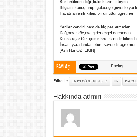
Beklentilerini değil,bulduklarını isteyen,
Bilgisini konuşturup, geleceğe güvenle yönl
Hayatı anlamlı kılan, bir umuttur öğretmen.
Yeniler kendini hem de hiç pes etmeden,
Dağ,bayır,köy,ova gider engel görmeden,
Kucak açar tüm çocuklara ırk nedir bilmede
İnsanı yaradandan ötürü sevendir öğretme
[Aslı Nur ÖZTEKİN]
Paylaş !
Paylaş
Etiketler:
EN IYI ÖĞRETMEN ŞIIRI
IIR
ISA ÇO
Hakkında admin