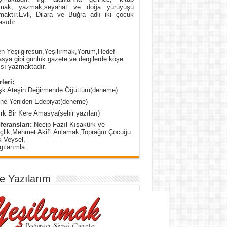
mak, yazmak,seyahat ve doğa yürüyüşü
maktır.Evli, Dilara ve Buğra adlı iki çocuk
sıdır.
n Yeşilgiresun,Yeşilırmak,Yorum,Hedef
ya gibi günlük gazete ve dergilerde köşe
sı yazmaktadır.
leri:
şk Ateşin Değirmende Öğüttüm(deneme)
ine Yeniden Edebiyat(deneme)
rk Bir Kere Amasya(şehir yazıları)
feransları:
Necip Fazıl Kısakürk ve
çlik,Mehmet Akif'i Anlamak,Toprağın Çocuğu
k Veysel,
ılarımla.
e Yazılarım