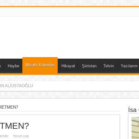
Misafir Kalemler
ı
Haybe
Hikayat
Şiiristan
Telvin
Yazılarım
DIN ALİUSTAOĞLU
ĞRETMEN?
İsa
ETMEN?
lemler
Yorum yap