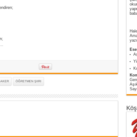
oku
endiren;
yap
baba
Hale
Amas
n;
yazı
n…
Eser
A
Y
Kı
Kon
Gen
LAKER
ÖĞRETMEN ŞIIRI
Aşı
Sayg
Köş